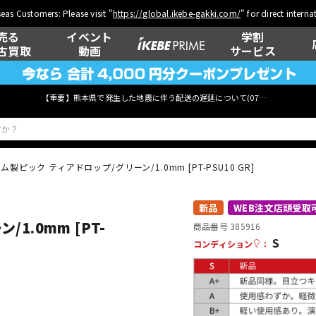
eas Customers: Please visit "
https://global.ikebe-gakki.com/
" for direct intern
売る
イベント
学割
古買取
動画
サービス
【重要】熊本県で発生した地震に伴う配送の遅延について(
07月29日
更新)
ム製ピック ティアドロップ/グリーン/1.0mm [PT-PSU10 GR]
ベース
ウクレレ
新品
WEB注文店頭受取
1.0mm [PT-
商品番号 385916
S
コンディション
：
管楽器
その他楽器