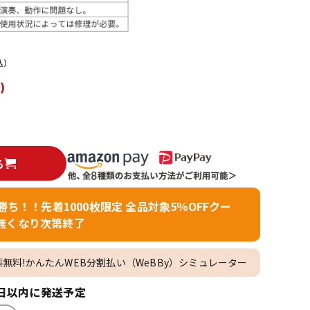
配信/ライブ
楽器アクセサ
機器
リ
込）
)
る
者勝ち！！先着1000枚限定 全品対象5％OFFクー
無くなり次第終了
料無料!かんたんWEB分割払い（WeBBy）シミュレーター
日以内に発送予定