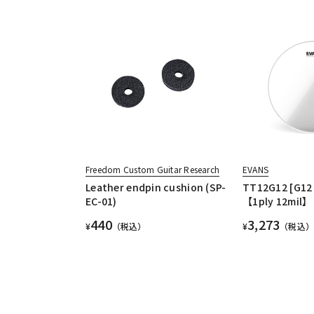
Freedom Custom Guitar Research
EVANS
Leather endpin cushion (SP-
TT12G12 [G12 
EC-01)
【1ply 12mil】
440
3,273
¥
（税込）
¥
（税込）