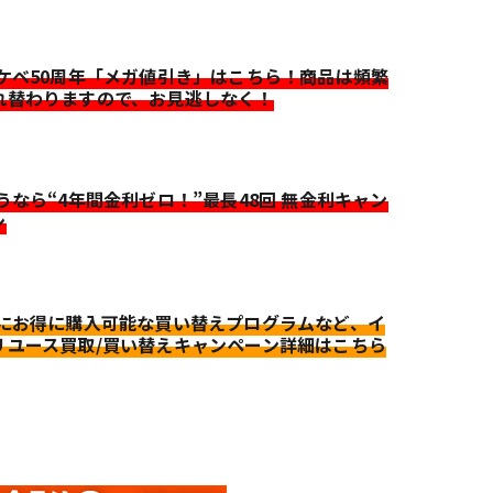
イケベ50周年「メガ値引き」はこちら！商品は頻繁
れ替わりますので、お見逃しなく！
迷うなら“4年間金利ゼロ！”最長48回 無金利キャン
ン
更にお得に購入可能な買い替えプログラムなど、イ
リユース買取/買い替えキャンペーン詳細はこちら