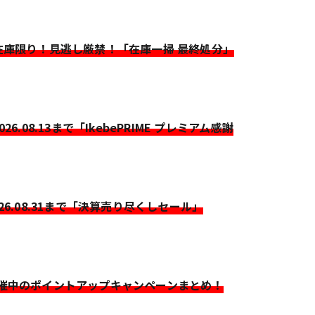
>在庫限り！見逃し厳禁！「在庫一掃 最終処分」
2026.08.13まで「IkebePRIME プレミアム感謝
026.08.31まで「決算売り尽くしセール」
開催中のポイントアップキャンペーンまとめ！