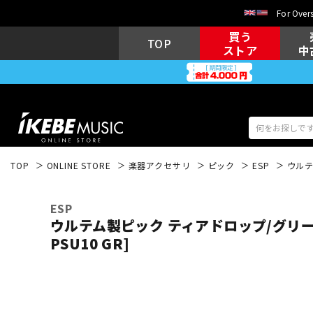
For Overs
買う
TOP
ストア
中
TOP
ONLINE STORE
楽器アクセサリ
ピック
ESP
ウルテ
アコギ/エレ
エレキギター
アコ
ESP
ウルテム製ピック ティアドロップ/グリーン/
PSU10 GR]
キーボード
電子ピアノ