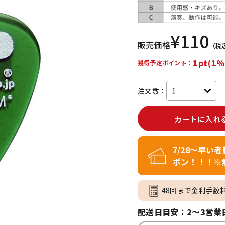
DTM オンラ
レコーディン
イン納品
グ機器
¥
110
販売価格
（税
ジ
1pt(1%
獲得予定ポイント：
注文数：
カートに入れ
7/28～早い
ポン！！！※
48回まで金利手数
配送日目安：2～3営業