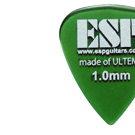
DJ機器
DTM
中古
ヴィンテー