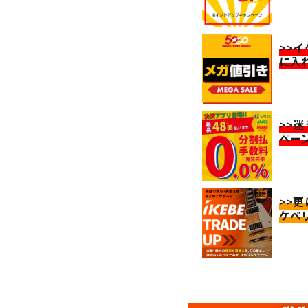
>>
に入
>>
ペー
>>
ケベ