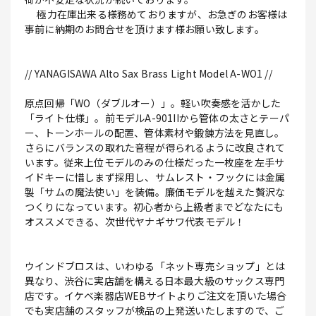
極力在庫出来る様務めておりますが、お急ぎのお客様は
事前に納期のお問合せを頂けます様お願い致します。
// YANAGISAWA Alto Sax Brass Light Model A-WO1 //
原点回帰「WO（ダブルオー）」。軽い吹奏感を活かした
「ライト仕様」。前モデルA-901IIから管体の太さとテーパ
ー、トーンホールの配置、管体素材や鍛錬方法を見直し。
さらにバランスの取れた音程が得られるように改良されて
います。従来上位モデルのみの仕様だった一枚座を左手サ
イドキーに惜しまず採用し、サムレスト・フックには金属
製「サムの魔法使い」を装備。廉価モデルを越えた贅沢な
つくりになっています。初心者から上級者までどなたにも
オススメできる、次世代ヤナギサワ代表モデル！
ウインドブロスは、いわゆる「ネット専売ショップ」とは
異なり、渋谷に実店舗を構える日本最大級のサックス専門
店です。イケベ楽器店WEBサイトよりご注文を頂いた場合
でも実店舗のスタッフが検品の上発送いたしますので、ご