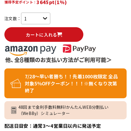
3645pt(1%)
獲得予定ポイント：
注文数：
カートに入れる
7/28～早い者勝ち！！先着1000枚限定 全品
対象5％OFFクーポン！！！※無くなり次第
終了
48回まで金利手数料無料!かんたんWEB分割払い
（WeBBy）シミュレーター
配送日目安：通常3～4営業日以内に発送予定