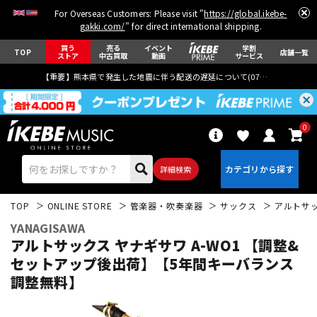
For Overseas Customers: Please visit "
https://global.ikebe-
gakki.com/
" for direct international shipping.
買う
売る
イベント
学割
TOP
店舗一覧
ストア
中古買取
動画
サービス
【重要】熊本県で発生した地震に伴う配送の遅延について(
07月29日
更新)
0
詳細検索
TOP
ONLINE STORE
管楽器・吹奏楽器
サックス
アルトサ
YANAGISAWA
アルトサックス ヤナギサワ A-WO1 【調整&
セットアップ後出荷】【5年間キーバランス
調整無料】
エレキギター
アコギ/エレアコ