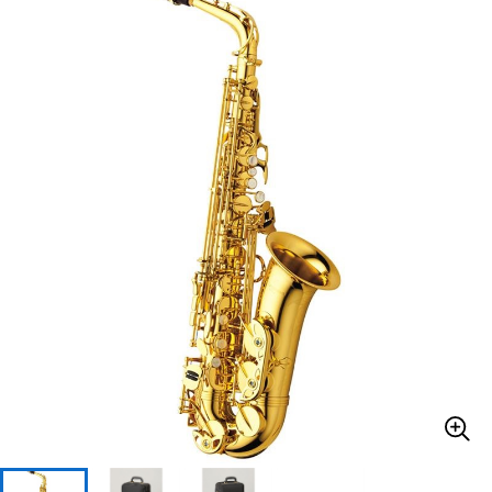
ベース
ウクレレ
ドラム
パーカッション
キーボード
電子ピアノ
管楽器
その他楽器
アンプ
エフェクター
DJ機器
DTM