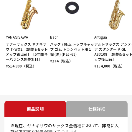
YANAGISAWA
Bach
Antigua
テナーサックス ヤナギサ
バック / 純正 トップキャッ
アルトサックス アンテ
ワ T-WO2 【調整&セット
プ ゴム トランペット用 1
ア スタンダード GL
アップ後出荷】【5年間キ
個 (黒) (P26-63)
AS3108 【調整&セッ
ーバランス調整無料】
ップ後出荷】
¥
374
（税込）
¥
514,800
（税込）
¥
154,000
（税込）
商品説明
仕様詳細
※現在、ヤナギサワのサックス全機種において、非常に入
荷が不安定な状況が続いております。