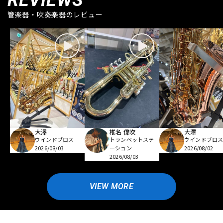
REVIEWS
管楽器・吹奏楽器のレビュー
大澤
椎名 偉吹
大澤
ウインドブロス
トランペットステ
ウインドブロ
2026/08/03
ーション
2026/08/02
2026/08/03
VIEW MORE