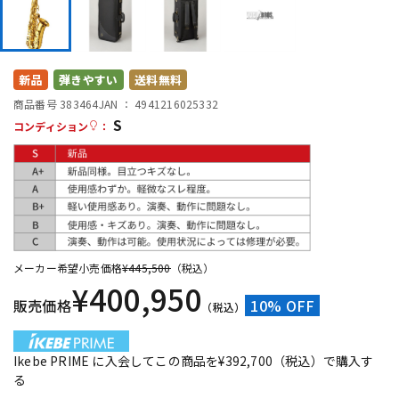
DTM オンライン納品
レコーディング機器
配信/ライブ機器
楽器アクセサリ
新品
弾きやすい
送料無料
商品番号 383464
JAN ：
4941216025332
S
コンディション
：
中古
ヴィンテージ
メーカー希望小売価格
¥
445,500
（税込）
¥
400,950
販売価格
10% OFF
（税込）
Ikebe PRIME に入会してこの商品を¥392,700（税込）で購入す
る