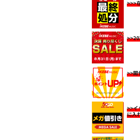
>>
>>2
>>
>>
に入