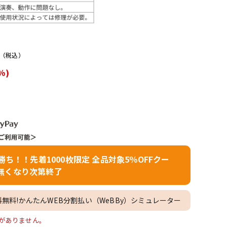
配信/ライブ
楽器アクセサ
機器
リ
）
（税込）
%)
者勝ち！！先着1000枚限定 全品対象5％OFFクー
無くなり次第終了
料無料!かんたんWEB分割払い（WeBBy）シミュレーター
在庫がありません。