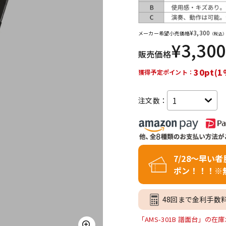
DTM オンラ
レコーディン
イン納品
グ機器
¥
3,300
メーカー希望小売価格
（税込
¥
3,300
販売価格
ジ
30pt(1
獲得予定ポイント：
注文数：
7/28～早い
ポン！！！※
48回まで金利手数
「AMS-301B 譜面台」の