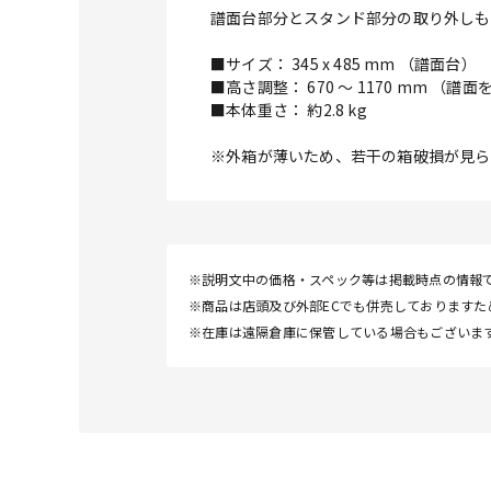
譜面台部分とスタンド部分の取り外しも
■サイズ： 345 x 485 mm （譜面台）
■高さ調整： 670 ～ 1170 mm （
■本体重さ： 約2.8 kg
※外箱が薄いため、若干の箱破損が見ら
※説明文中の価格・スペック等は掲載時点の情報
※商品は店頭及び外部ECでも併売しております
※在庫は遠隔倉庫に保管している場合もございま