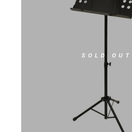
DJ機器
DTM
中古
ヴィンテー
SOLD OUT