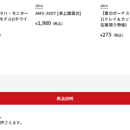
ARIA
ARIA
(ヤマハ・モニター
AMS-30DT [卓上譜面台]
【夏のボーナス
モデル)(ホワイ
1(トレイ＆カッ
1,980
¥
（税込）
在庫限り特価)
275
）
¥
（税込）
商品説明
。
押さえます。