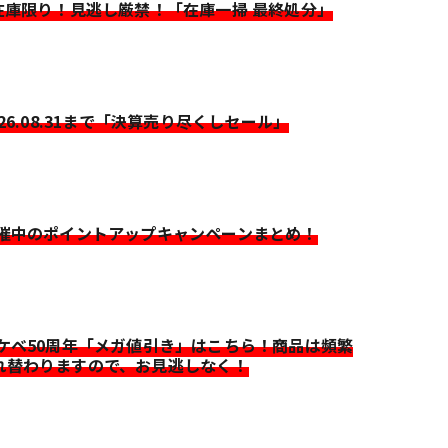
>在庫限り！見逃し厳禁！「在庫一掃 最終処分」
026.08.31まで「決算売り尽くしセール」
開催中のポイントアップキャンペーンまとめ！
イケベ50周年「メガ値引き」はこちら！商品は頻繁
れ替わりますので、お見逃しなく！