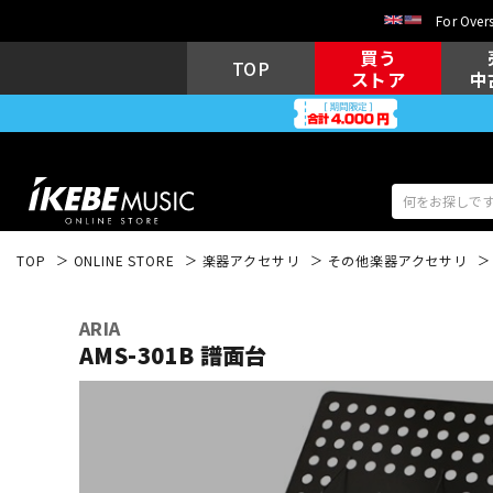
For Overs
買う
TOP
ストア
中
TOP
ONLINE STORE
楽器アクセサリ
その他楽器アクセサリ
アコギ/エレ
エレキギター
アコ
ARIA
AMS-301B 譜面台
キーボード
電子ピアノ