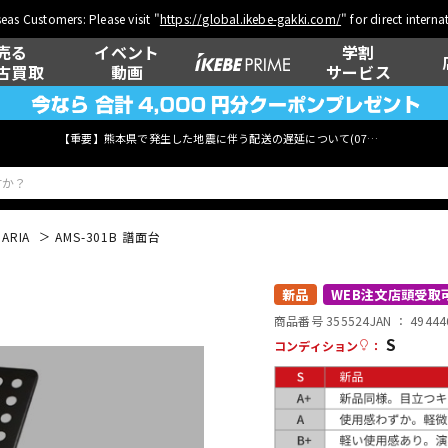
eas Customers: Please visit "
https://global.ikebe-gakki.com/
" for direct intern
売る
イベント
学割
古買取
動画
サービス
【重要】熊本県で発生した地震に伴う配送の遅延について(
07月29日
更新)
ARIA
AMS-301B 譜面台
ベース
ウクレレ
新品
WEB注文店頭受取
商品番号 355524
JAN ：
49444
S
コンディション
：
管楽器
その他楽器