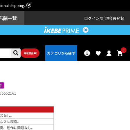
ational shipping.
店舗一覧
ログイン
新規会員登録
0
詳細検索
パーカッショ
ドラム
ン
可
65552161
アンプ
エフェクター