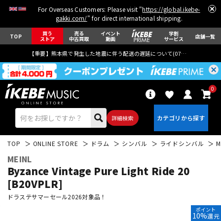
For Overseas Customers: Please visit "
https://global.ikebe-
gakki.com/
" for direct international shipping.
買う
売る
イベント
学割
TOP
店舗一覧
ストア
中古買取
動画
サービス
【重要】熊本県で発生した地震に伴う配送の遅延について(
07月29日
更新)
0
詳細検索
TOP
ONLINE STORE
ドラム
シンバル
ライドシンバル
M
MEINL
Byzance Vintage Pure Light Ride 20
[B20VPLR]
ドラステサマーセール2026対象品！
エレキギター
アコギ/エレアコ
ポイント
10%
還元