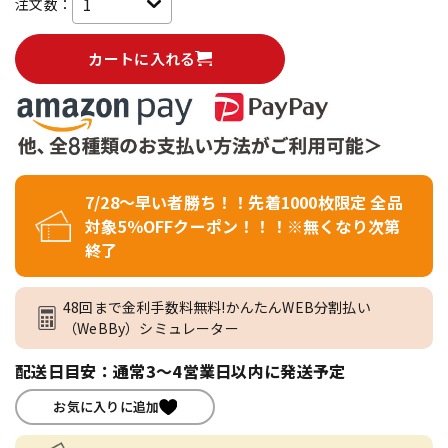
注文数：
カートに入れる
7/28～早い者勝ち！！先着1000枚限定 全品
対象5％OFFクーポン！！！※無くなり次第
終了
48回まで金利手数料無料!かんたんWEB分割払い
（WeBBy）シミュレーター
配送日目安：通常3～4営業日以内に発送予定
お気に入りに追加