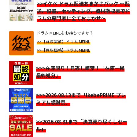
>>イケベ ドラム配送おまかせパック ～配
送、設置、セッティング、資材撤収までド
ラムの専門家に全ておまかせ～
ドラム MEINLをお持ちですか？
>>【買取実績】ドラム MEINL
>>【買取価格】ドラム MEINL
>>>在庫限り！見逃し厳禁！「在庫一掃
最終処分」
>>>2026.08.13まで「IkebePRIME プレ
ミアム感謝祭」
>>2026.08.31まで「決算売り尽くしセー
ル」