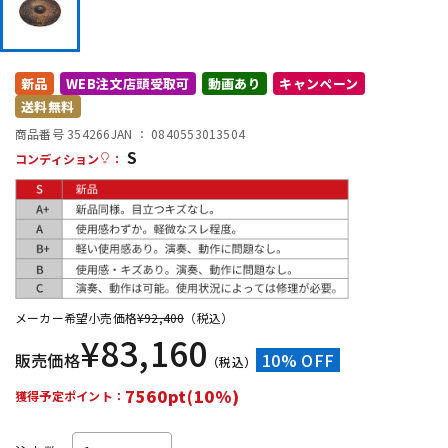
DTM オンライン納品
レコーディング機器
新品
WEB注文店頭受取可
動画あり
キャンペーン
配信/ライブ機器
楽器アクセサリ
送料無料
商品番号 354266
JAN ：
0840553013504
S
中古
ヴィンテージ
コンディション
：
メーカー希望小売価格
¥
92,400
（税込）
¥
83,160
販売価格
10% OFF
（税込）
7560pt(10%)
獲得予定ポイント：