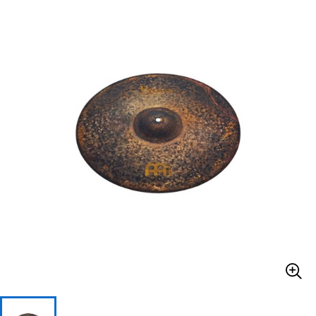
ベース
ウクレレ
ドラム
パーカッション
キーボード
電子ピアノ
管楽器
その他楽器
アンプ
エフェクター
DJ機器
DTM