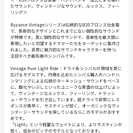
たサウンド。ヴィンテージなサウンド、ルックス、フィー
リング＞
Byzance Vintageシリーズは伝統的なB20ブロンズ合金製
で、革新的なデザインとこれまでにない個性的なサウンド
が特徴です。真に個性的なサウンドで、音楽性を最大限に
表現したいと切望するドラマーたちをターゲットに製作さ
れました。非常に魅力的なサウンドキャラクターを持つ、
注目すべき最先端のシンバルです。
Vintage Pure Light Ride：ドライ系シンバルの領域を更に
広げるモデルです。丹精を込めたシンバル職人のハンドハ
ンマリングによる伝統のターキッシュ・サウンドをベース
に、酸化やいぶしといったユニークな表面の仕上げによっ
て、ヴィンテージなルックス、フィーリング、トラッシ
ュ・サウンドを引き出しています。超ドライで非常にレス
ポンスが素早く、サステインが短く、オーガニックなヴィ
ンテージ・サウンドを探しているならこのモデルがおすす
めです。
「Light」という軽量なウェイトにより、よりサスティンが
短く、低めのピッチのモデルとなっております。