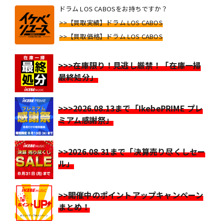
ドラム LOS CABOSをお持ちですか？
>>【買取実績】ドラム LOS CABOS
>>【買取価格】ドラム LOS CABOS
>>>在庫限り！見逃し厳禁！「在庫一掃
最終処分」
>>>2026.08.13まで「IkebePRIME プレ
ミアム感謝祭」
>>2026.08.31まで「決算売り尽くしセー
ル」
>>開催中のポイントアップキャンペーン
まとめ！