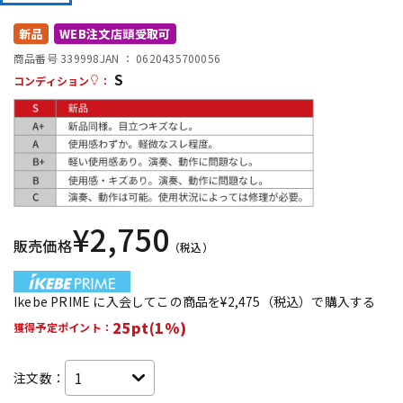
DTM オンライン納品
レコーディング機器
新品
WEB注文店頭受取可
商品番号 339998
JAN ：
0620435700056
S
配信/ライブ機器
楽器アクセサリ
コンディション
：
中古
ヴィンテージ
¥
2,750
販売価格
（税込）
Ikebe PRIME に入会してこの商品を¥2,475（税込）で購入する
25pt(1%)
獲得予定ポイント：
注文数：