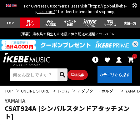
For Overseas Customers: Please visit "
https://global.ikebe-
gakki.com/
" for direct international shipping.
買う
売る
イベント
学割
TOP
店舗一覧
ストア
中古買取
動画
サービス
【重要】熊本県で発生した地震に伴う配送の遅延について(
07月29日
更新)
0
詳細検索
TOP
ONLINE STORE
ドラム
アダプター・ホルダー
YAMAH
YAMAHA
CSAT924A [シンバルスタンドアタッチメン
ト]
エレキギター
アコギ/エレアコ