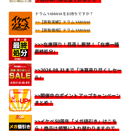
ドラム YAMAHAをお持ちですか？
>>【買取実績】ドラム YAMAHA
>>【買取価格】ドラム YAMAHA
>>>在庫限り！見逃し厳禁！「在庫一掃
最終処分」
>>2026.08.31まで「決算売り尽くしセー
ル」
>>開催中のポイントアップキャンペーン
まとめ！
>>イケベ50周年「メガ値引き」はこち
ら！商品は頻繁に入れ替わりますので、