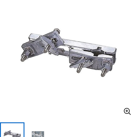
ベース
ウクレレ
ドラム
パーカッション
キーボード
電子ピアノ
管楽器
その他楽器
アンプ
エフェクター
DJ機器
DTM