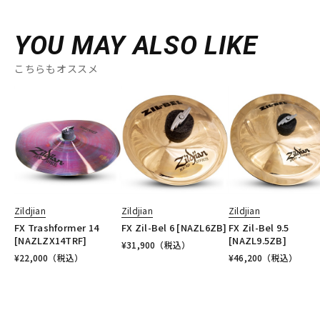
YOU MAY ALSO LIKE
こちらもオススメ
Zildjian
Zildjian
Zildjian
FX Trashformer 14
FX Zil-Bel 6 [NAZL6ZB]
FX Zil-Bel 9.5
[NAZLZX14TRF]
[NAZL9.5ZB]
¥
31,900
（税込）
¥
22,000
（税込）
¥
46,200
（税込）