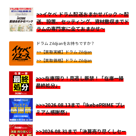
>>イケベ ドラム配送おまかせパック ～配
送、設置、セッティング、資材撤収までド
ラムの専門家に全ておまかせ～
ドラム Zildjianをお持ちですか？
>>【買取実績】ドラム Zildjian
>>【買取価格】ドラム Zildjian
>>>在庫限り！見逃し厳禁！「在庫一掃
最終処分」
>>>2026.08.13まで「IkebePRIME プレ
ミアム感謝祭」
>>2026.08.31まで「決算売り尽くしセー