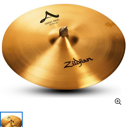
ベース
ウクレレ
ドラム
パーカッション
キーボード
電子ピアノ
管楽器
その他楽器
アンプ
エフェクター
DJ機器
DTM