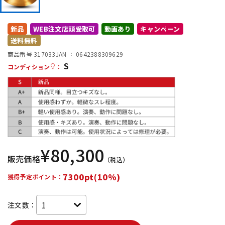
DTM オンライン納品
レコーディング機器
新品
WEB注文店頭受取可
動画あり
キャンペーン
送料無料
配信/ライブ機器
楽器アクセサリ
商品番号 317033
JAN ：
0642388309629
S
コンディション
：
中古
ヴィンテージ
¥
80,300
販売価格
（税込）
7300pt(10%)
獲得予定ポイント：
注文数：