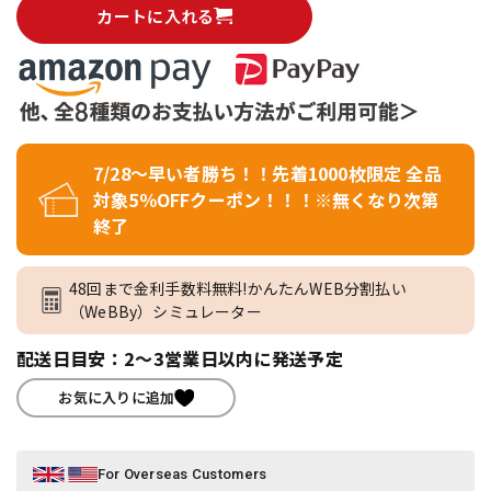
カートに入れる
7/28～早い者勝ち！！先着1000枚限定 全品
対象5％OFFクーポン！！！※無くなり次第
終了
48回まで金利手数料無料!かんたんWEB分割払い
（WeBBy）シミュレーター
配送日目安：2～3営業日以内に発送予定
お気に入りに追加
For Overseas Customers