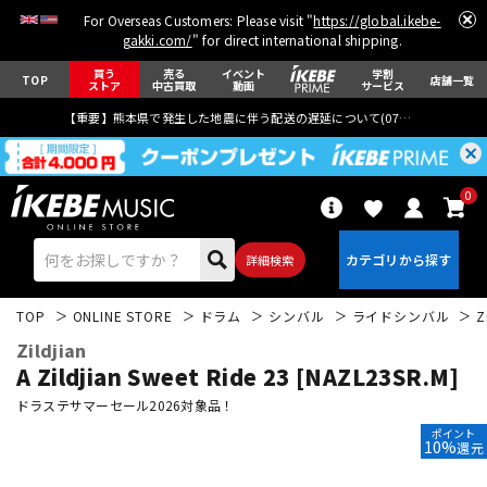
For Overseas Customers: Please visit "
https://global.ikebe-
gakki.com/
" for direct international shipping.
買う
売る
イベント
学割
TOP
店舗一覧
ストア
中古買取
動画
サービス
【重要】熊本県で発生した地震に伴う配送の遅延について(
07月29日
更新)
0
詳細検索
TOP
ONLINE STORE
ドラム
シンバル
ライドシンバル
Z
Zildjian
A Zildjian Sweet Ride 23 [NAZL23SR.M]
ドラステサマーセール2026対象品！
ポイント
エレキギター
アコギ/エレアコ
10%
還元