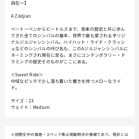
自在～】
A Zildjian
ベートーベンからビートルズまで、音楽の歴史と共に歩ん
できた全てのシンバルの基本、世界で最も愛されるオリジ
ナルジルジャンシンバル。ハイハット・ライド・クラッシ
ュなどのシンバルの呼び名も、このAジルジャンシンバルに
ネーミングされ現在に至る。まさにコンテンポラリー・ド
ラミングの歴史そのものがここにある。
＜Sweet Ride＞
中域なピッチで少し落ち着いた響きを持つメローなライ
ド。
サイズ：23
ウェイト：Medium
※説明文中の価格・スペック等は掲載時点の情報であり、現状とは