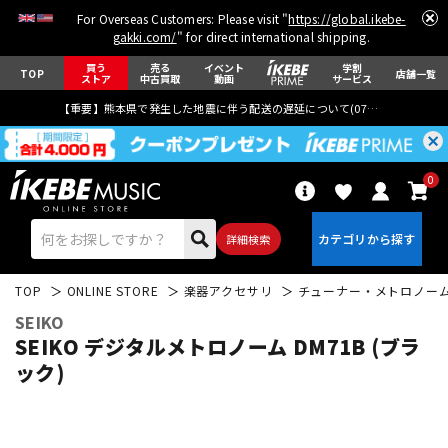
For Overseas Customers: Please visit "
https://global.ikebe-
gakki.com/
" for direct international shipping.
買う
売る
イベント
学割
TOP
店舗一覧
ストア
中古買取
動画
サービス
【重要】熊本県で発生した地震に伴う配送の遅延について(
07月29日
更新)
0
詳細検索
TOP
ONLINE STORE
楽器アクセサリ
チューナー・メトロノー
SEIKO
SEIKO デジタルメトロノーム DM71B (ブラ
ック)
エレキギター
アコギ/エレアコ