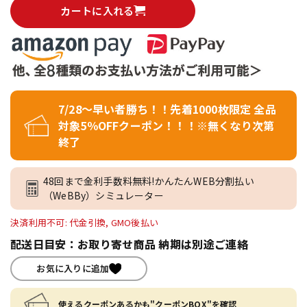
カートに入れる
7/28～早い者勝ち！！先着1000枚限定 全品
対象5％OFFクーポン！！！※無くなり次第
終了
48回まで金利手数料無料!かんたんWEB分割払い
（WeBBy）シミュレーター
決済利用不可: 代金引換, GMO後払い
配送日目安：お取り寄せ商品 納期は別途ご連絡
お気に入りに追加
使えるクーポンあるかも"クーポンBOX"を確認