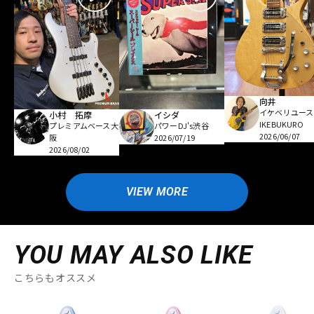
向井
イケベリユース
小村 拓摩
イシダ
IKEBUKURO
プレミアムベース大
パワーDJ's渋谷
2026/06/07
阪
2026/07/19
2026/08/02
VIEW MORE
YOU MAY ALSO LIKE
こちらもオススメ