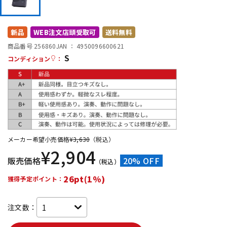
DTM オンライン納品
レコーディング機器
新品
WEB注文店頭受取可
送料無料
配信/ライブ機器
楽器アクセサリ
商品番号 256860
JAN ：
4950096600621
S
コンディション
：
中古
ヴィンテージ
メーカー希望小売価格
¥
3,630
（税込）
¥
2,904
販売価格
20% OFF
（税込）
26pt(1%)
獲得予定ポイント：
注文数：