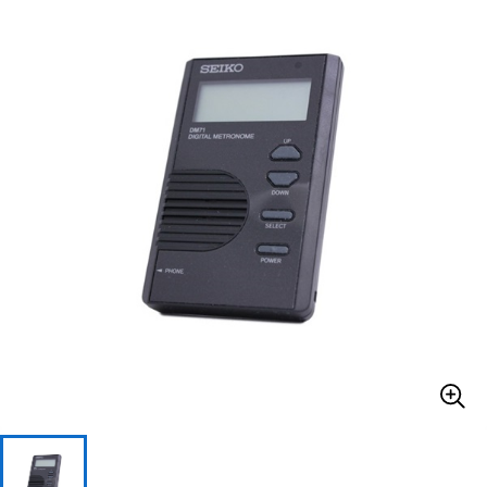
ベース
ウクレレ
ドラム
パーカッション
キーボード
電子ピアノ
管楽器
その他楽器
アンプ
エフェクター
DJ機器
DTM