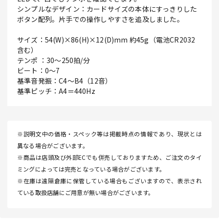
シンプルなデザイン：カードサイズの本体にすっきりした
ボタン配列。片手での操作しやすさを追及しました。
サイズ：54(W)×86(H)×12(D)mm 約45g（電池CR2032
含む）
テンポ ：30～250拍/分
ビート：0～7
基準音発振：C4～B4（12音）
基準ピッチ：A4＝440Hz
※説明文中の価格・スペック等は掲載時点の情報であり、現状とは
異なる場合がございます。
※商品は店頭及び外部ECでも併売しておりますため、ご注文のタイ
ミングによっては完売となっている場合がございます。
※在庫は遠隔倉庫に保管している場合もございますので、表示され
ている取扱店舗にご用意が無い場合がございます。