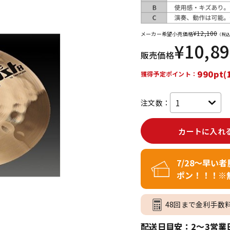
DTM オンラ
レコーディン
イン納品
グ機器
¥
12,100
メーカー希望小売価格
（税込
¥
10,8
販売価格
ジ
990pt(
獲得予定ポイント：
注文数：
カートに入れ
7/28～早い
ポン！！！※
48回まで金利手数
配送日目安：2～3営業