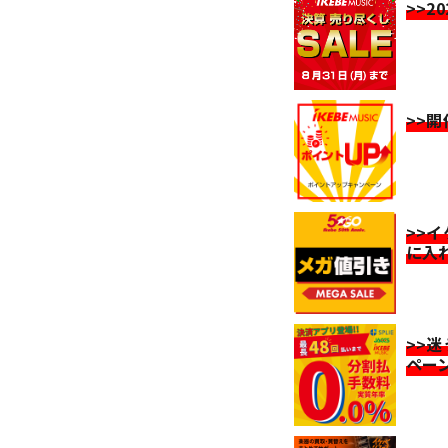
>>2
>>
>>
に入
>>
ペー