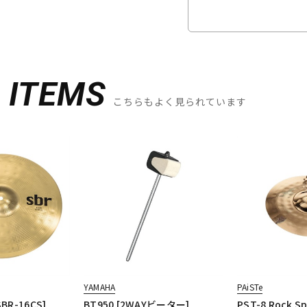
D
ITEMS
こちらもよく見られています
YAMAHA
PAiSTe
[SBR-16CS]
BT950 [2WAYビーター]
PST-8 Rock Sp