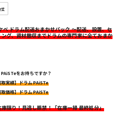
わせ
イケベ ドラム配送おまかせパック ～配送、設置、セ
ィング、資材撤収までドラムの専門家に全ておまか
 PAiSTeをお持ちですか？
買取実績】ドラム PAiSTe
買取価格】ドラム PAiSTe
>在庫限り！見逃し厳禁！「在庫一掃 最終処分」