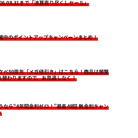
026.08.31まで「決算売り尽くしセール」
開催中のポイントアップキャンペーンまとめ！
イケベ50周年「メガ値引き」はこちら！商品は頻繁
れ替わりますので、お見逃しなく！
迷うなら“4年間金利ゼロ！”最長48回 無金利キャン
ン