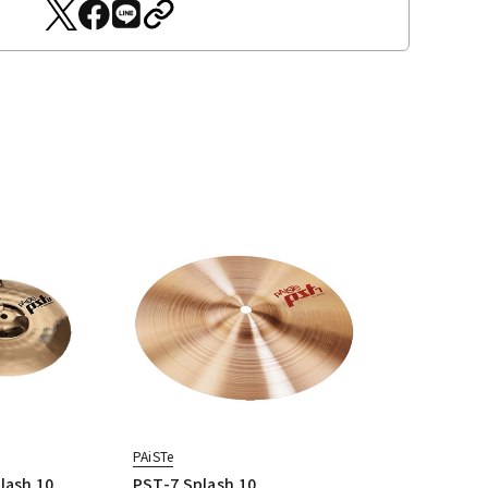
PAiSTe
lash 10
PST-7 Splash 10