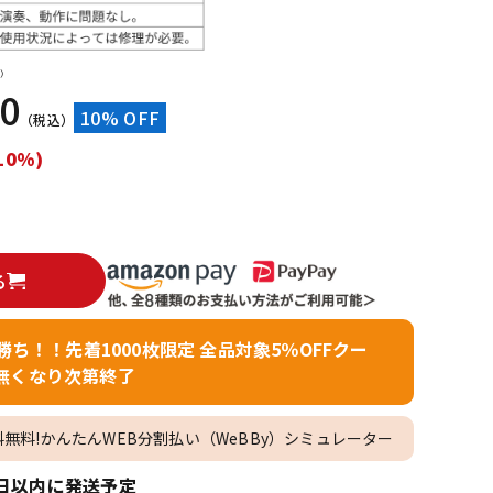
配信/ライブ
楽器アクセサ
機器
リ
）
90
10% OFF
（税込）
10%)
る
者勝ち！！先着1000枚限定 全品対象5％OFFクー
無くなり次第終了
料無料!かんたんWEB分割払い（WeBBy）シミュレーター
日以内に発送予定