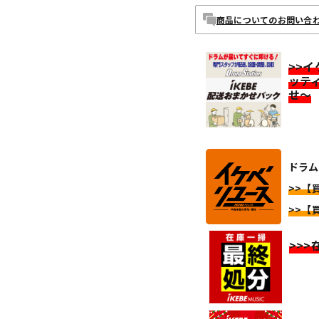
商品についてのお問い合
>>
ッテ
せ～
ドラム
>>【
>>【
>>