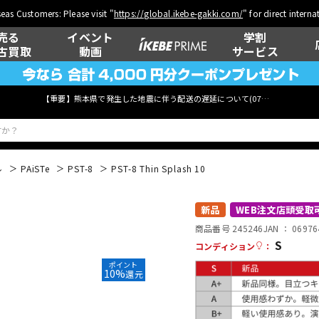
eas Customers: Please visit "
https://global.ikebe-gakki.com/
" for direct intern
売る
イベント
学割
古買取
動画
サービス
【重要】熊本県で発生した地震に伴う配送の遅延について(
07月29日
更新)
ル
PAiSTe
PST-8
PST-8 Thin Splash 10
ベース
ウクレレ
新品
WEB注文店頭受取
商品番号 245246
JAN ：
06976
S
コンディション
：
ポイント
管楽器
その他楽器
10%
還元