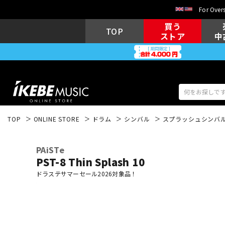
For Overs
買う
TOP
ストア
中
TOP
ONLINE STORE
ドラム
シンバル
スプラッシュシンバ
アコギ/エレ
エレキギター
アコ
PAiSTe
PST-8 Thin Splash 10
ドラステサマーセール2026対象品！
キーボード
電子ピアノ