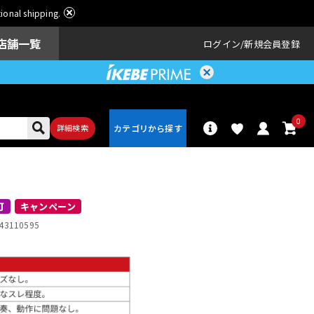
ational shipping.
店舗一覧
ログイン
新規会員登録
0
詳細検索
パーカッショ
ドラム
ン
可
キャンペーン
43110595
アンプ
エフェクター