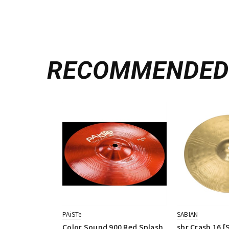
RECOMMENDE
PAiSTe
SABIAN
Color Sound 900 Red Splash
sbr Crash 16 