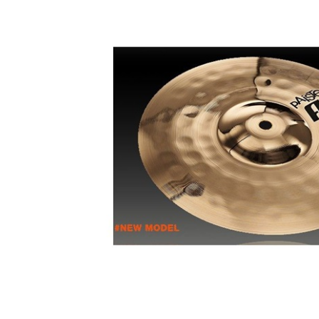
DJ機器
DTM
中古
ヴィンテー