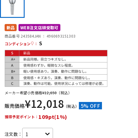
DTM オンライン納品
レコーディング機器
配信/ライブ機器
楽器アクセサリ
新品
WEB注文店頭受取可
商品番号 243584
JAN ：
4960693151303
S
コンディション
：
中古
ヴィンテージ
メーカー希望小売価格
¥
12,650
（税込）
¥
12,018
販売価格
5% OFF
（税込）
109pt(1%)
獲得予定ポイント：
注文数：