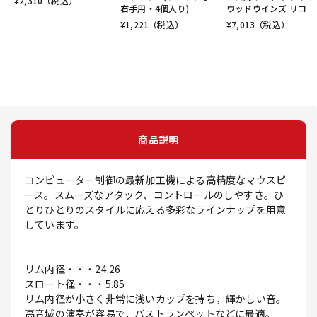
¥
2,310
（税込）
右手用・4個入り)
ウッドウインズ リコ
¥
1,221
（税込）
¥
7,013
（税込）
商品説明
コンピューター制御の最新加工機による高精度なマウスピ
ース。スムーズなアタック、コントロールのしやすさ。ひ
とりひとりのスタイルに応える多彩なラインナップを用意
しています。
リム内径・・・24.26
スロート径・・・5.85
リム内径が小さく非常に浅いカップを持ち，輝かしい音。
高音域の演奏が容易で，バストランペットなどに最適。