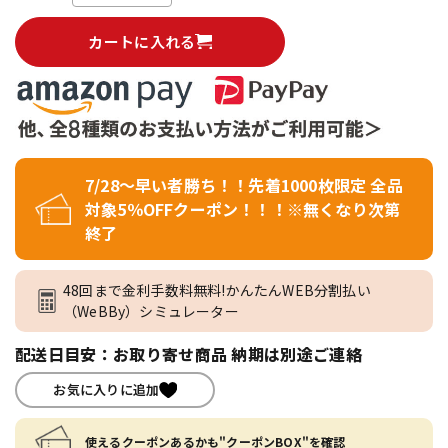
カートに入れる
7/28～早い者勝ち！！先着1000枚限定 全品
対象5％OFFクーポン！！！※無くなり次第
終了
48回まで金利手数料無料!かんたんWEB分割払い
（WeBBy）シミュレーター
配送日目安：お取り寄せ商品 納期は別途ご連絡
お気に入りに追加
使えるクーポンあるかも"クーポンBOX"を確認