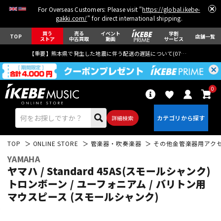
For Overseas Customers: Please visit "
https://global.ikebe-
gakki.com/
" for direct international shipping.
買う
売る
イベント
学割
TOP
店舗一覧
ストア
中古買取
動画
サービス
【重要】熊本県で発生した地震に伴う配送の遅延について(
07月29日
更新)
0
詳細検索
TOP
ONLINE STORE
管楽器・吹奏楽器
その他金管楽器用アク
YAMAHA
ヤマハ / Standard 45AS(スモールシャンク)
トロンボーン / ユーフォニアム / バリトン用
マウスピース (スモールシャンク)
エレキギター
アコギ/エレアコ