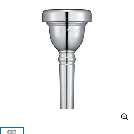
ベース
ウクレレ
ドラム
パーカッション
キーボード
電子ピアノ
管楽器
その他楽器
アンプ
エフェクター
DJ機器
DTM