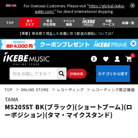
For Overseas Customers: Please visit "
https://global.ikebe-
gakki.com/
" for direct international shipping.
買う
売る
イベント
学割
TOP
店舗一覧
ストア
中古買取
動画
サービス
【重要】熊本県で発生した地震に伴う配送の遅延について(
07月29日
更新)
0
詳細検索
TOP
ONLINE STORE
レコーディング
レコーディング周辺機器
TAMA
MS205ST BK(ブラック)(ショートブーム)(ロ
ーポジション)(タマ・マイクスタンド)
エレキギター
アコギ/エレアコ