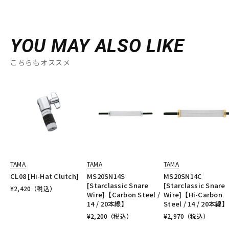
YOU MAY ALSO LIKE
こちらもオススメ
TAMA
TAMA
TAMA
CL08 [Hi-Hat Clutch]
MS20SN14S
MS20SN14C
[Starclassic Snare
[Starclassic Snare
¥
2,420
（税込）
Wire]【Carbon Steel /
Wire]【Hi-Carbon
14 / 20本線】
Steel / 14 / 20本線】
¥
2,200
（税込）
¥
2,970
（税込）