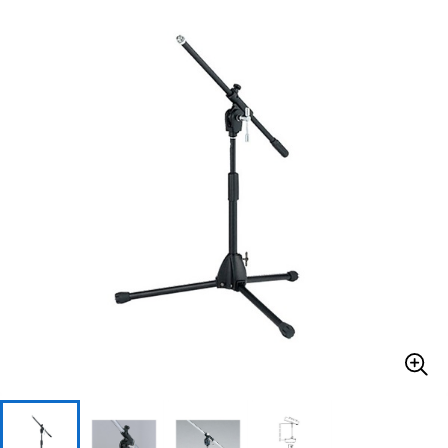
ベース
ウクレレ
ドラム
パーカッション
キーボード
電子ピアノ
管楽器
その他楽器
アンプ
エフェクター
DJ機器
DTM