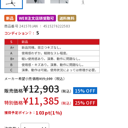
DTM オンライン納品
レコーディング機器
新品
WEB注文店頭受取可
送料無料
配信/ライブ機器
楽器アクセサリ
商品番号 241570
JAN ：
4515276222583
S
コンディション
：
中古
ヴィンテージ
メーカー希望小売価格
¥
15,180
（税込）
¥
12,903
販売価格
15% OFF
（税込）
¥
11,385
特別価格
25% OFF
（税込）
103pt(1%)
獲得予定ポイント：