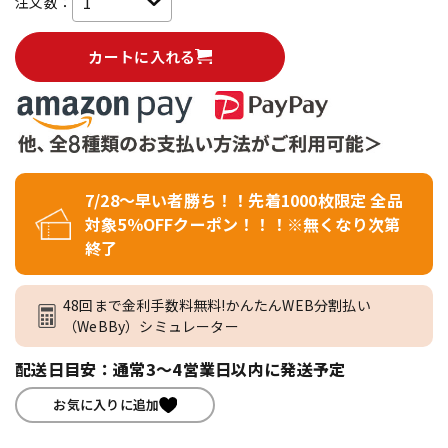
注文数：
カートに入れる
7/28～早い者勝ち！！先着1000枚限定 全品
対象5％OFFクーポン！！！※無くなり次第
終了
48回まで金利手数料無料!かんたんWEB分割払い
（WeBBy）シミュレーター
配送日目安：通常3～4営業日以内に発送予定
お気に入りに追加