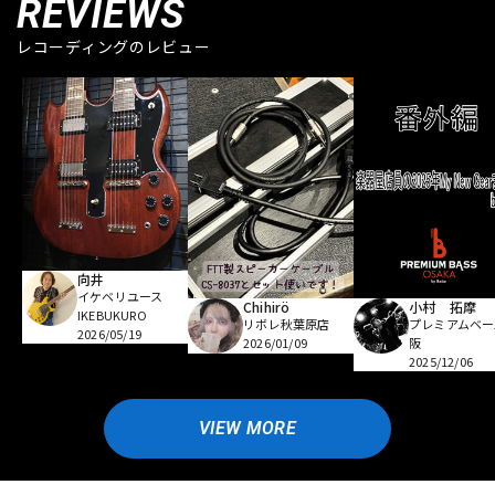
REVIEWS
レコーディングのレビュー
向井
イケベリユース
Chihirö
小村 拓摩
IKEBUKURO
リボレ秋葉原店
プレミアムベー
2026/05/19
2026/01/09
阪
2025/12/06
VIEW MORE