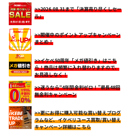
>>2026.08.31まで「決算売り尽くしセー
ル」
>>開催中のポイントアップキャンペーン
まとめ！
>>イケベ50周年「メガ値引き」はこち
ら！商品は頻繁に入れ替わりますので、
お見逃しなく！
>>迷うなら“4年間金利ゼロ！”最長48回
無金利キャンペーン
>>更にお得に購入可能な買い替えプログ
ラムなど、イケベリユース買取/買い替え
キャンペーン詳細はこちら