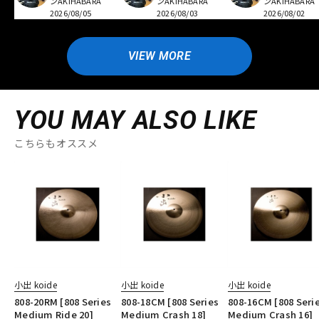
ンAKIHABARA
ンAKIHABARA
ンAKIHABARA
2026/08/05
2026/08/03
2026/08/02
VIEW MORE
YOU MAY ALSO LIKE
こちらもオススメ
小出 koide
小出 koide
小出 koide
808-20RM [808 Series
808-18CM [808 Series
808-16CM [808 Seri
Medium Ride 20]
Medium Crash 18]
Medium Crash 16]