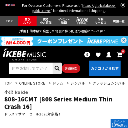
For Overseas Customers: Please visit "
https://global.ikebe-
gakki.com/
" for direct international shipping.
買う
売る
イベント
学割
TOP
店舗一覧
ストア
中古買取
動画
サービス
【重要】熊本県で発生した地震に伴う配送の遅延について(
07月29日
更新)
0
詳細検索
TOP
ONLINE STORE
ドラム
シンバル
クラッシュシンバル
小出 koide
808-16CMT [808 Series Medium Thin
Crash 16]
ドラステサマーセール2026対象品！
エレキギター
アコギ/エレアコ
ポイント
10%
還元