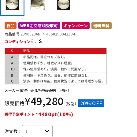
DTM オンライン納品
レコーディング機器
新品
WEB注文店頭受取可
キャンペーン
送料無料
配信/ライブ機器
楽器アクセサリ
商品番号 239092
JAN ：
4560259042184
S
コンディション
：
中古
ヴィンテージ
メーカー希望小売価格
¥
61,600
（税込）
¥
49,280
販売価格
20% OFF
（税込）
4480pt(10%)
獲得予定ポイント：
注文数：