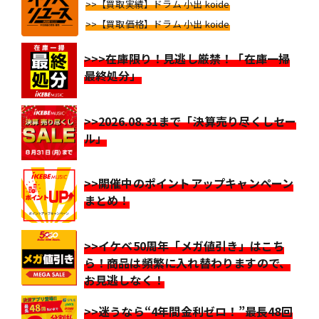
>>【買取実績】ドラム 小出 koide
>>【買取価格】ドラム 小出 koide
>>>在庫限り！見逃し厳禁！「在庫一掃
最終処分」
>>2026.08.31まで「決算売り尽くしセー
ル」
>>開催中のポイントアップキャンペーン
まとめ！
>>イケベ50周年「メガ値引き」はこち
ら！商品は頻繁に入れ替わりますので、
お見逃しなく！
>>迷うなら“4年間金利ゼロ！”最長48回