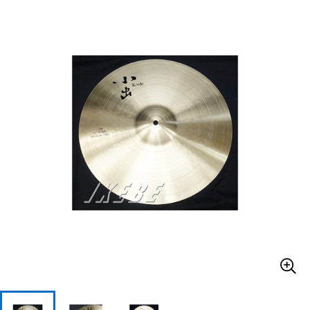
ベース
ウクレレ
ドラム
パーカッション
キーボード
電子ピアノ
管楽器
その他楽器
アンプ
エフェクター
DJ機器
DTM