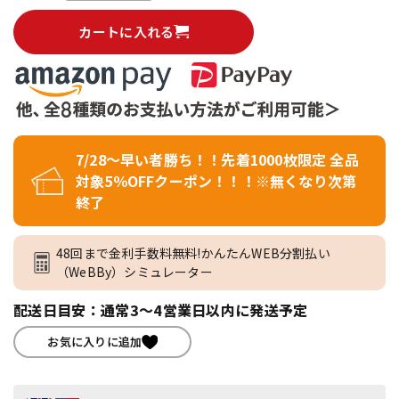
カートに入れる
7/28～早い者勝ち！！先着1000枚限定 全品
対象5％OFFクーポン！！！※無くなり次第
終了
48回まで金利手数料無料!かんたんWEB分割払い
（WeBBy）シミュレーター
配送日目安：通常3～4営業日以内に発送予定
お気に入りに追加