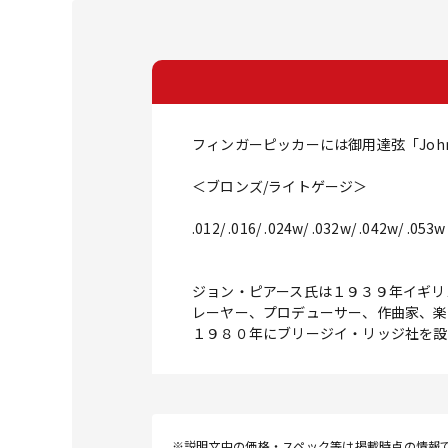
フィンガーピッカーには御用達弦「John 
＜ブロンズ/ライトゲージ＞
.012/ .016/ .024w/ .032w/ .042w/ .053w
ジョン・ピアース氏は１９３９年イギリ
レーヤー、プロデューサー、作曲家、楽
１９８０年にブリージイ・リッジ社を設
※説明文中の価格・スペック等は掲載時点の情報