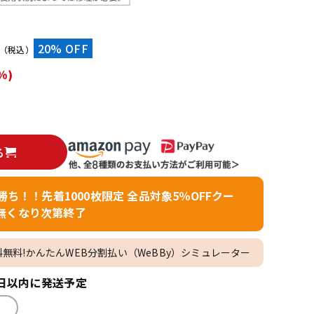
）
20% OFF
（税込）
%)
る
者勝ち！！先着1000枚限定 全品対象5％OFFクー
無くなり次第終了
料無料!かんたんWEB分割払い（WeBBy）シミュレーター
日以内に発送予定