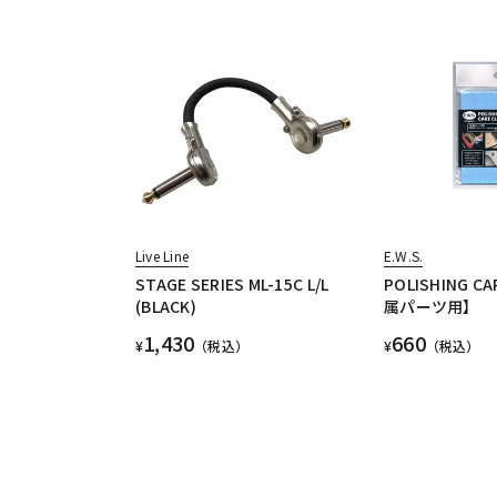
Live Line
E.W.S.
STAGE SERIES ML-15C L/L
POLISHING C
(BLACK)
属パーツ用】
1,430
660
¥
（税込）
¥
（税込）