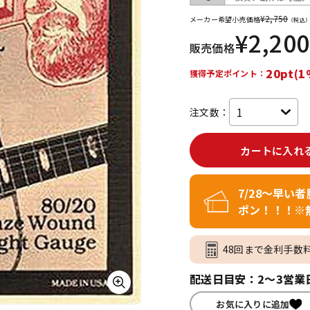
¥
2,750
メーカー希望小売価格
（税込
¥
2,200
販売価格
ジ
20pt(1
獲得予定ポイント：
注文数：
カートに入れ
7/28～早い
ポン！！！※
48回まで金利手数
配送日目安：2～3営業
お気に入りに追加