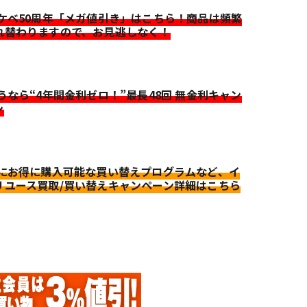
イケベ50周年「メガ値引き」はこちら！商品は頻繁
れ替わりますので、お見逃しなく！
迷うなら“4年間金利ゼロ！”最長48回 無金利キャン
ン
更にお得に購入可能な買い替えプログラムなど、イ
リユース買取/買い替えキャンペーン詳細はこちら