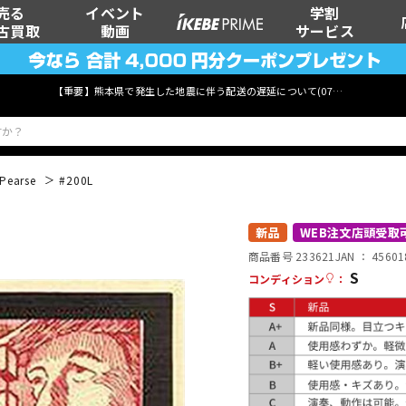
売る
イベント
学割
古買取
動画
サービス
【重要】熊本県で発生した地震に伴う配送の遅延について(
07月29日
更新)
Pearse
#200L
ベース
ウクレレ
新品
WEB注文店頭受取
商品番号 233621
JAN ：
45601
S
コンディション
：
管楽器
その他楽器
DTM オンラ
レコーディン
イン納品
グ機器