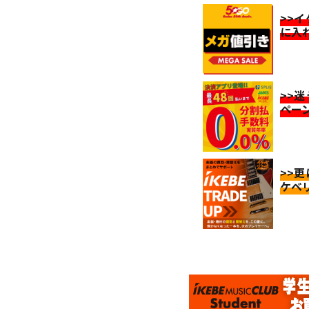
>>
に入
>>
ペー
>>
ケベ