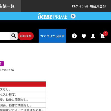
店舗一覧
ログイン
新規会員登録
0
詳細検索
パーカッショ
ドラム
ン
可
84904946
アンプ
エフェクター
配信/ライブ
楽器アクセサ
機器
リ