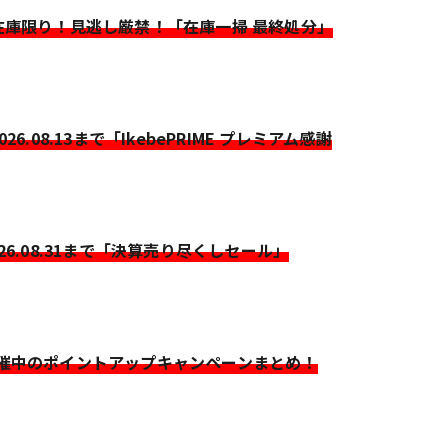
>在庫限り！見逃し厳禁！「在庫一掃 最終処分」
2026.08.13まで「IkebePRIME プレミアム感謝
026.08.31まで「決算売り尽くしセール」
開催中のポイントアップキャンペーンまとめ！