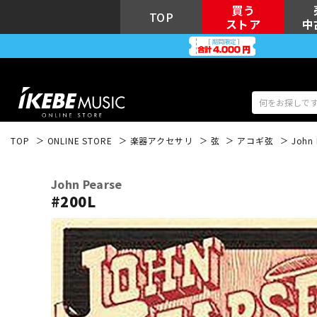
買う
TOP
ストア
中
TOP
ONLINE STORE
楽器アクセサリ
弦
アコギ弦
John 
アコギ/エレ
エレキギター
アコ
John Pearse
#200L
キーボード
電子ピアノ
DJ機器
DTM