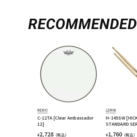
RECOMMENDE
REMO
LERNI
C-12TA [Clear Ambassador
H-145SW [HIC
12]
STANDARD SER
2,728
1,760
¥
（税込）
¥
（税込）