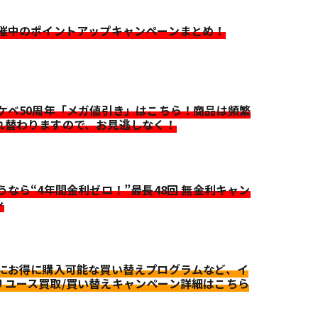
開催中のポイントアップキャンペーンまとめ！
イケベ50周年「メガ値引き」はこちら！商品は頻繁
れ替わりますので、お見逃しなく！
迷うなら“4年間金利ゼロ！”最長48回 無金利キャン
ン
更にお得に購入可能な買い替えプログラムなど、イ
リユース買取/買い替えキャンペーン詳細はこちら