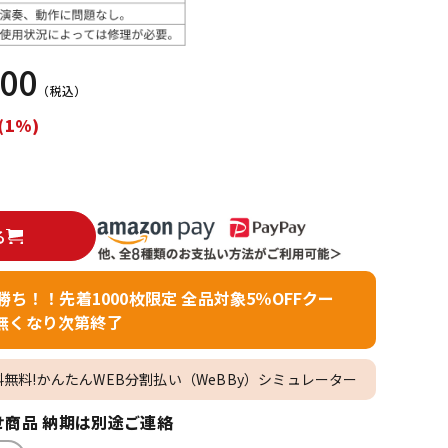
配信/ライブ
楽器アクセサ
機器
リ
000
（税込）
(1%)
る
者勝ち！！先着1000枚限定 全品対象5％OFFクー
無くなり次第終了
料無料!かんたんWEB分割払い（WeBBy）シミュレーター
商品 納期は別途ご連絡