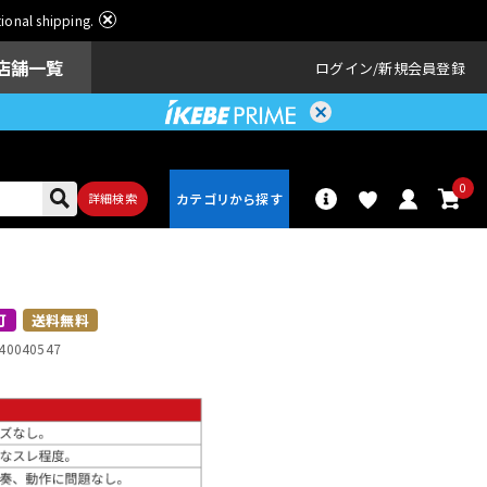
ational shipping.
店舗一覧
ログイン
新規会員登録
0
詳細検索
パーカッショ
ドラム
ン
可
送料無料
40040547
アンプ
エフェクター