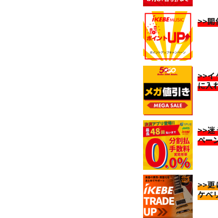
>>
>>
に入
>>
ペー
>>
ケベ