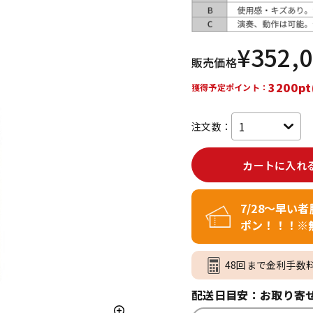
DTM オンラ
レコーディン
イン納品
グ機器
¥
352,
販売価格
ジ
3200pt
獲得予定ポイント：
注文数：
カートに入れ
7/28～早い
ポン！！！※
48回まで金利手数
配送日目安：お取り寄せ