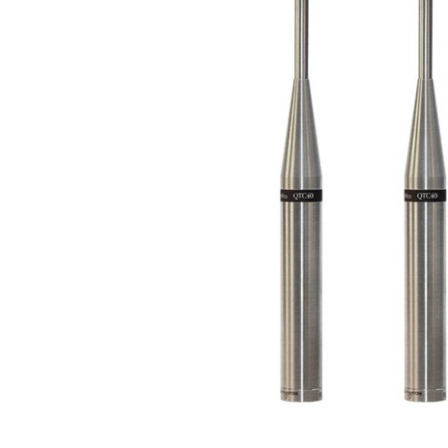
DJ機器
DTM
中古
ヴィンテー