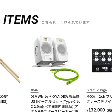
D
ITEMS
こちらもよく見られています
ADAM
GRACE design
KORY
D3V White + OYAIDE製高品質
MOXi（2ch プ
IES]
USBケーブルセット(Type C to
グレースデザイ
C 2.0m)(ペア)(国内正規品)(ア
132,000
¥
（税
ダム)(モニタースピーカー)(ホ