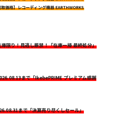
買取価格】レコーディング機器 EARTHWORKS
>在庫限り！見逃し厳禁！「在庫一掃 最終処分」
2026.08.13まで「IkebePRIME プレミアム感謝
026.08.31まで「決算売り尽くしセール」