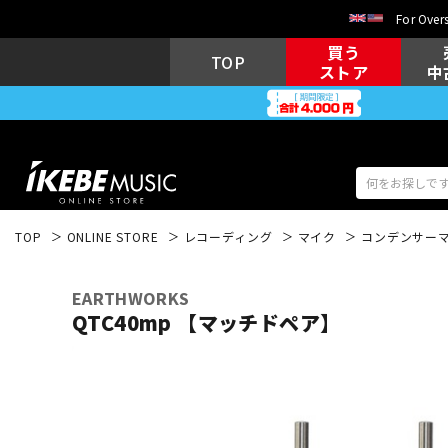
For Overs
買う
TOP
ストア
中
TOP
ONLINE STORE
レコーディング
マイク
コンデンサー
アコギ/エレ
エレキギター
アコ
EARTHWORKS
QTC40mp 【マッチドペア】
キーボード
電子ピアノ