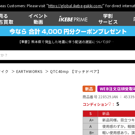
eas Customers: Please visit "
https://global.ikebe-gakki.com/
" for direct intern
売る
イベント
学割
古買取
動画
サービス
【重要】熊本県で発生した地震に伴う配送の遅延について(
07月29日
更新)
マイク
EARTHWORKS
QTC40mp 【マッチドペア】
ベース
ウクレレ
新品
WEB注文店頭受取
商品番号 228529
JAN ：
45339
S
コンディション
：
管楽器
その他楽器