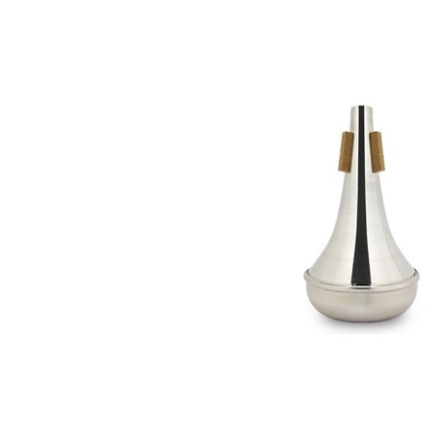
DJ機器
DTM
中古
ヴィンテー