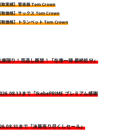
買取実績】管楽器 Tom Crown
買取価格】サックス Tom Crown
買取価格】トランペット Tom Crown
>在庫限り！見逃し厳禁！「在庫一掃 最終処分」
2026.08.13まで「IkebePRIME プレミアム感謝
026.08.31まで「決算売り尽くしセール」