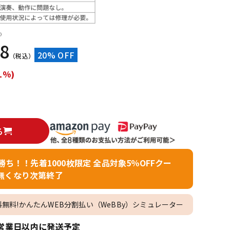
配信/ライブ
楽器アクセサ
機器
リ
）
88
20% OFF
（税込）
1%)
る
者勝ち！！先着1000枚限定 全品対象5％OFFクー
無くなり次第終了
料無料!かんたんWEB分割払い（WeBBy）シミュレーター
営業日以内に発送予定