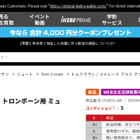
eas Customers: Please visit "
https://global.ikebe-gakki.com/
" for direct intern
売る
イベント
学割
古買取
動画
サービス
【重要】熊本県で発生した地震に伴う配送の遅延について(
07月29日
更新)
セサリ
ミュート
Tom Crown
トムクラウン / ストレート アルミ 
ベース
ウクレレ
新品
WEB注文店頭受取
ー トロンボーン用 ミュ
商品番号 194055
JAN ：
08590
S
コンディション
：
管楽器
その他楽器