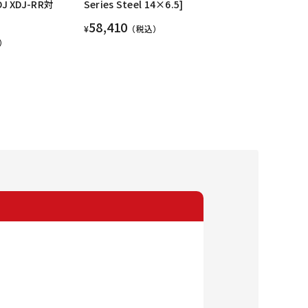
DJ XDJ-RR対
Series Steel 14×6.5]
58,410
¥
（税込）
）