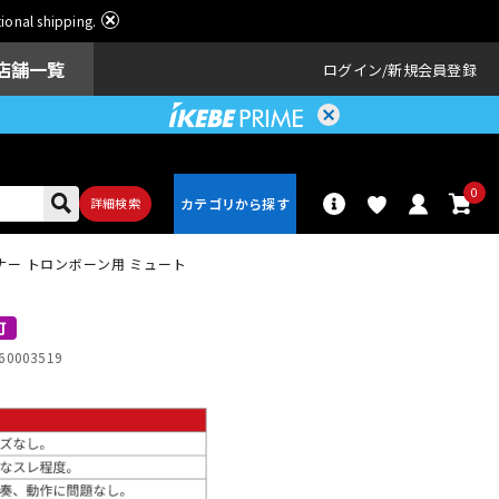
ational shipping.
店舗一覧
ログイン
新規会員登録
0
詳細検索
テナー トロンボーン用 ミュート
パーカッショ
ドラム
ン
可
60003519
アンプ
エフェクター