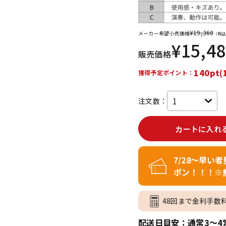
DTM オンラ
レコーディン
イン納品
グ機器
¥
19,360
メーカー希望小売価格
（税込
¥
15,4
販売価格
ジ
140pt(
獲得予定ポイント：
注文数：
カートに入れ
7/28～早い
ポン！！！※
48回まで金利手数
配送日目安：通常3～4