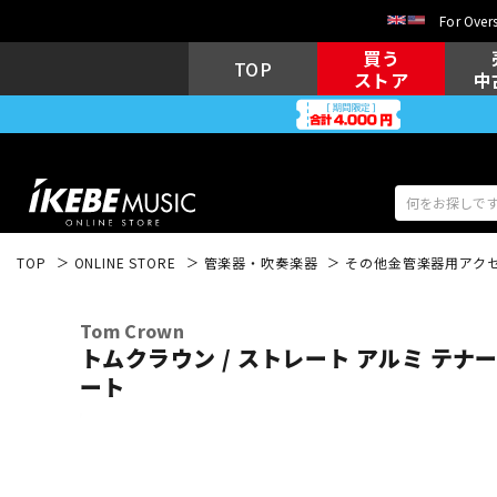
For Overs
買う
TOP
ストア
中
TOP
ONLINE STORE
管楽器・吹奏楽器
その他金管楽器用アク
アコギ/エレ
エレキギター
アコ
Tom Crown
トムクラウン / ストレート アルミ テナ
ート
キーボード
電子ピアノ