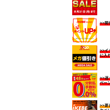
>>
>>
に入
>>
ペー
>>