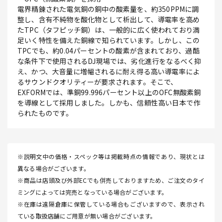
電界精錬された電気銅の銅中の酸素量を、約350PPMに調
整し、含有不純物を酸化物として析出して、導電率を高め
たTPC（タフピッチ銅）は、一般的に広く使われており満
足いく特性を備えた銅線で知られています。しかし、この
TPCでも、約0.04パーセントの酸素が含まれており、過酷
な条件下で使用されるDJ現場では、劣化進行をなるべく抑
え、かつ、大音量に増幅されるに耐え得る高い導電率によ
るサウンドクオリティーが要求されます。そこで、
EXFORMでは、準銅99.996パーセント以上のOFC無酸素銅
を導線として採用しました。しかも、信頼性高い日本で作
られたものです。
※説明文中の価格・スペック等は掲載時点の情報であり、現状とは
異なる場合がございます。
※商品は店頭及び外部ECでも併売しておりますため、ご注文のタイ
ミングによっては完売となっている場合がございます。
※在庫は遠隔倉庫に保管している場合もございますので、表示され
ている取扱店舗にご用意が無い場合がございます。