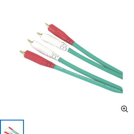
ベース
ウクレレ
ドラム
パーカッション
キーボード
電子ピアノ
管楽器
その他楽器
アンプ
エフェクター
DJ機器
DTM