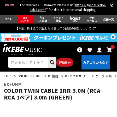
For Overseas Customers: Please visit "
https://global.ikebe-
gakki.com/
" for direct international shipping.
買う
売る
イベント
学割
TOP
店舗一覧
ストア
中古買取
動画
サービス
【重要】熊本県で発生した地震に伴う配送の遅延について(
07月29日
更新)
0
詳細検索
TOP
ONLINE STORE
DJ機器
DJアクセサリー
ケーブル類
EXFORM
COLOR TWIN CABLE 2RR-3.0M (RCA-
RCA 1ペア) 3.0m (GREEN)
エレキギター
アコギ/エレアコ