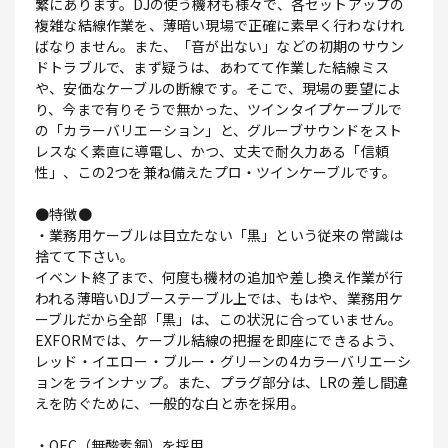
繁にあります。DJの使う機材も様々で、各セットアップの
複雑な結線作業を、薄暗い現場で正確に素早く行わなけれ
ばなりません。また、「音が出ない」などの初期のサウン
ドトラブルで、まず疑うは、あわてて作業した結線ミス
や、安価なケーブルの断線です。そこで、現場の要望によ
り、今まで有りそうで無かった、ツインタイプケーブルで
の「カラーバリエーション」と、グルーブサウンドをスト
レスなく素直に導電し、かつ、丈夫で耐久力ある「信頼
性」、この2つを兼ね備えたプロ・ツインケーブルです。
●特徴●
・業務用ケーブルは目立たない「黒」という従来の常識は
捨てて下さい。
イベント終了まで、何度も機材の追加や差し換え作業が行
われる薄暗いDJブーステーブル上では、もはや、業務用ケ
ーブルだから全部「黒」は、この状況に合っていません。
EXFORMでは、ケーブル結線の把握を即座にできるよう、
レッド・イエロー・ブルー・グリーンの4カラーバリエーシ
ョンをラインナップ。また、プラグ部分は、LRの差し間違
えを防ぐために、一般的な白と赤を採用。
・OFC（無酸素銅）を採用