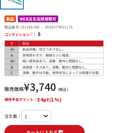
DTM オンライン納品
レコーディング機器
新品
WEB注文店頭受取可
配信/ライブ機器
楽器アクセサリ
商品番号 185268
JAN ：
4560379631176
S
コンディション
：
中古
ヴィンテージ
¥
3,740
販売価格
（税込）
34pt(1%)
獲得予定ポイント：
注文数：
カートに入れる