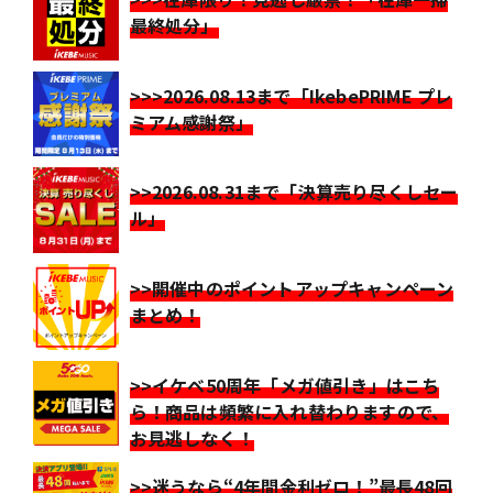
最終処分」
>>>2026.08.13まで「IkebePRIME プレ
ミアム感謝祭」
>>2026.08.31まで「決算売り尽くしセー
ル」
>>開催中のポイントアップキャンペーン
まとめ！
>>イケベ50周年「メガ値引き」はこち
ら！商品は頻繁に入れ替わりますので、
お見逃しなく！
>>迷うなら“4年間金利ゼロ！”最長48回