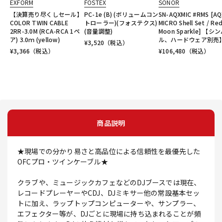
EXFORM
FOSTEX
SONOR
【決算売り尽くしセール】
PC-1e (B) (ボリュームコン
SN-AQXMIC #RMS [AQ
COLOR TWIN CABLE
トローラー)(フォステクス)
MICRO Shell Set / Re
2RR-3.0M (RCA-RCA 1ペ
(音量調整)
Moon Sparkle] 【シ
ア) 3.0ｍ (yellow)
ル、ハードウェア別売
¥
3,520
（税込）
¥
3,366
（税込）
¥
106,480
（税込）
商品説明
★現場での分かり易さと高品位による信頼性を最優先した
OFCプロ・ツインケーブル★
クラブや、ミュージックカフェなどのDJブースでは現在、
レコードプレーヤーやCDJ、DJミキサー他の常設基本セッ
トに加え、ラップトップコンピューターや、サンプラー、
エフェクター等が、DJごとに現場に持ち込まれることが頻