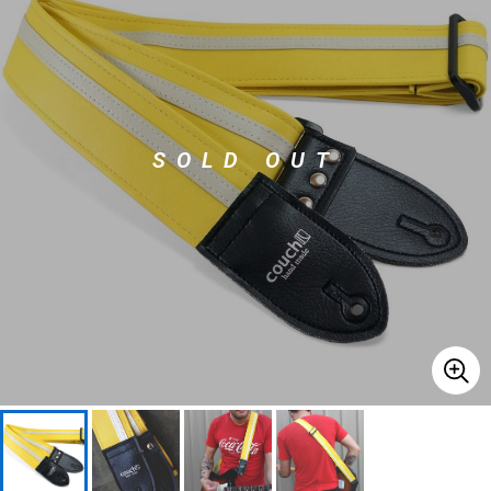
ベース
ウクレレ
ドラム
パーカッション
SOLD OUT
キーボード
電子ピアノ
管楽器
その他楽器
アンプ
エフェクター
DJ機器
DTM