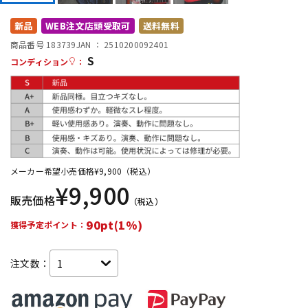
DTM オンライン納品
レコーディング機器
新品
WEB注文店頭受取可
送料無料
商品番号 183739
JAN ：
2510200092401
S
配信/ライブ機器
楽器アクセサリ
コンディション
：
中古
ヴィンテージ
メーカー希望小売価格
¥
9,900
（税込）
¥
9,900
販売価格
（税込）
90pt(1%)
獲得予定ポイント：
注文数：