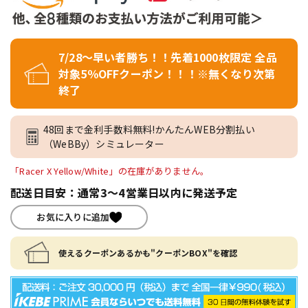
7/28～早い者勝ち！！先着1000枚限定 全品
対象5％OFFクーポン！！！※無くなり次第
終了
48回まで金利手数料無料!かんたんWEB分割払い
（WeBBy）シミュレーター
「Racer X Yellow/White」の在庫がありません。
配送日目安：通常3～4営業日以内に発送予定
お気に入りに追加
使えるクーポンあるかも"クーポンBOX"を確認