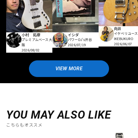
向井
イケベリユース
小村 拓摩
イシダ
IKEBUKURO
プレミアムベース大
パワーDJ's渋谷
2026/06/07
阪
2026/07/19
2026/08/02
VIEW MORE
YOU MAY ALSO LIKE
こちらもオススメ