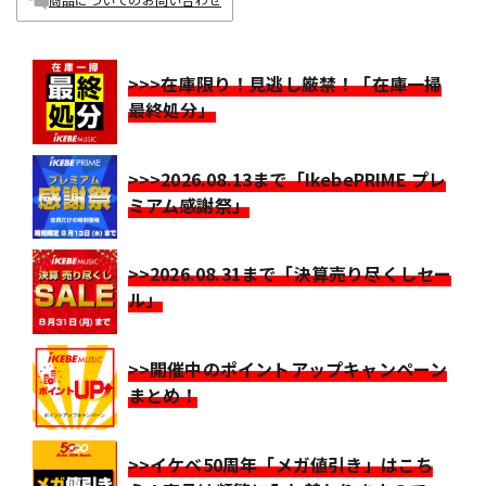
>>>在庫限り！見逃し厳禁！「在庫一掃
最終処分」
>>>2026.08.13まで「IkebePRIME プレ
ミアム感謝祭」
>>2026.08.31まで「決算売り尽くしセー
ル」
>>開催中のポイントアップキャンペーン
まとめ！
>>イケベ50周年「メガ値引き」はこち