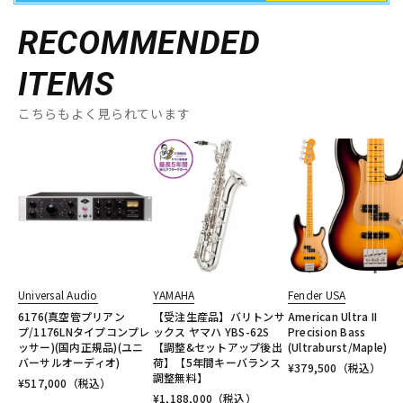
RECOMMENDED
ITEMS
こちらもよく見られています
Universal Audio
YAMAHA
Fender USA
6176(真空管プリアン
【受注生産品】バリトンサ
American Ultra II
プ/1176LNタイプコンプレ
ックス ヤマハ YBS-62S
Precision Bass
ッサー)(国内正規品)(ユニ
【調整&セットアップ後出
(Ultraburst/Maple)
バーサルオーディオ)
荷】【5年間キーバランス
¥
379,500
（税込）
調整無料】
¥
517,000
（税込）
¥
1,188,000
（税込）