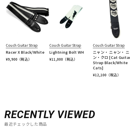
Couch Guitar Strap
Couch Guitar Strap
Couch Guitar Strap
Racer X Black/White
Lightning Bolt WH
ニャン・ ニャン・ ニ
ン・クロ [Cat Guita
¥
9,900
（税込）
¥
11,000
（税込）
Strap Black/White
Cats]
¥
12,100
（税込）
RECENTLY VIEWED
最近チェックした商品