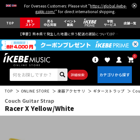
For Overseas Customers: Please visit "
https://global.ikebe-
gakki.com/
" for direct international shipping.
買う
売る
イベント
学割
TOP
店舗一覧
ストア
中古買取
動画
サービス
【重要】熊本県で発生した地震に伴う配送の遅延について(
07月29日
更新)
0
詳細検索
TOP
ONLINE STORE
楽器アクセサリ
ギターストラップ
Cou
Couch Guitar Strap
Racer X Yellow/White
エレキギター
アコギ/エレアコ