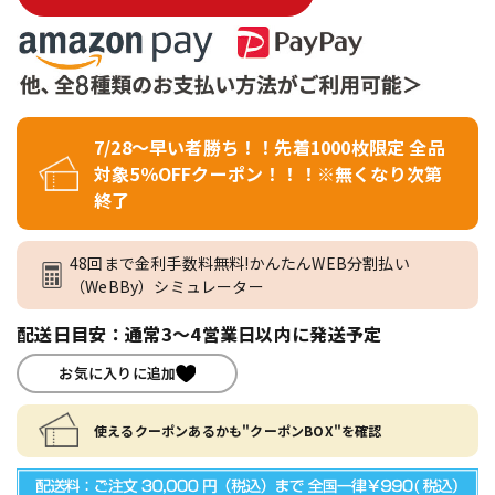
7/28～早い者勝ち！！先着1000枚限定 全品
対象5％OFFクーポン！！！※無くなり次第
終了
48回まで金利手数料無料!かんたんWEB分割払い
（WeBBy）シミュレーター
配送日目安：通常3～4営業日以内に発送予定
お気に入りに追加
使えるクーポンあるかも"クーポンBOX"を確認