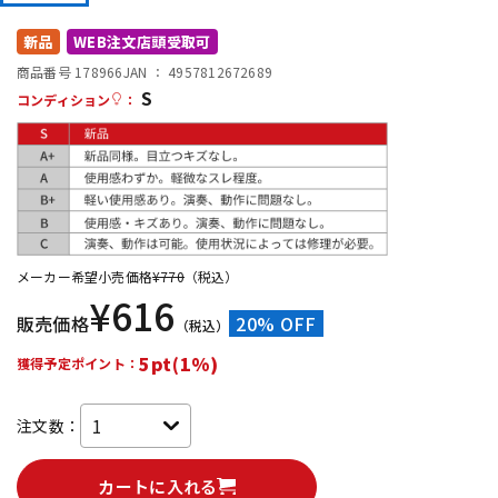
DTM オンライン納品
レコーディング機器
新品
WEB注文店頭受取可
商品番号 178966
JAN ：
4957812672689
S
配信/ライブ機器
楽器アクセサリ
コンディション
：
中古
ヴィンテージ
メーカー希望小売価格
¥
770
（税込）
¥
616
販売価格
20% OFF
（税込）
5pt(1%)
獲得予定ポイント：
注文数：
カートに入れる