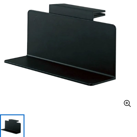
ベース
ウクレレ
ドラム
パーカッション
キーボード
電子ピアノ
管楽器
その他楽器
アンプ
エフェクター
DJ機器
DTM