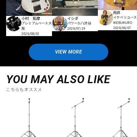
向井
イケベリユース
小村 拓摩
イシダ
IKEBUKURO
プレミアムベース大
パワーDJ's渋谷
2026/06/07
阪
2026/07/19
2026/08/02
VIEW MORE
YOU MAY ALSO LIKE
こちらもオススメ