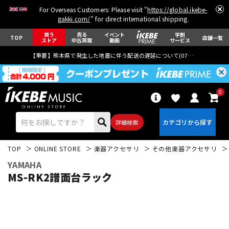
For Overseas Customers: Please visit "
https://global.ikebe-
gakki.com/
" for direct international shipping.
買う
売る
イベント
学割
TOP
店舗一覧
ストア
中古買取
動画
サービス
【重要】熊本県で発生した地震に伴う配送の遅延について(
07月29日
更新)
0
詳細検索
TOP
ONLINE STORE
楽器アクセサリ
その他楽器アクセサリ
YAMAHA
MS-RK2譜面台ラック
エレキギター
アコギ/エレアコ