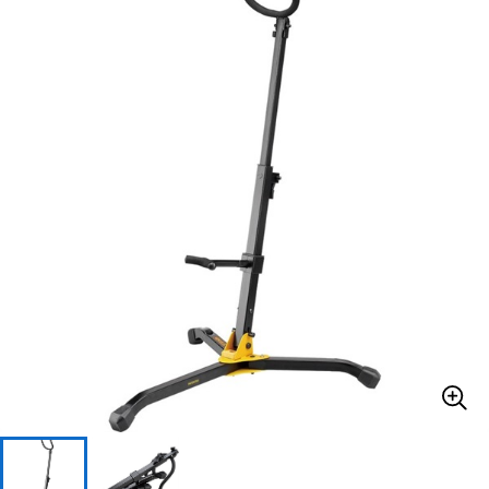
ベース
ウクレレ
ドラム
パーカッション
キーボード
電子ピアノ
管楽器
その他楽器
アンプ
エフェクター
DJ機器
DTM