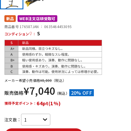
DTM オンライン納品
レコーディング機器
新品
WEB注文店頭受取可
配信/ライブ機器
楽器アクセサリ
商品番号 176587
JAN ：
0635464453095
S
コンディション
：
中古
ヴィンテージ
メーカー希望小売価格
¥
8,800
（税込）
¥
7,040
販売価格
20% OFF
（税込）
64pt(1%)
獲得予定ポイント：
注文数：