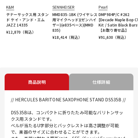
K&M
SENNHEISER
Pearl
テナーサックス用 スタン
MMD835-1BK (ワイヤレス
DMP984P/C #262
ド ケイ・アンド・エム
用マイクヘッド)(ゼンハイ
[Decade Maple Bop C
JAZZ 14335
ザー)(e835ベース)(MMD
Kit / Satin Black Burs
835)
【お取り寄せ品】
¥
12,870
（税込）
¥
18,414
（税込）
¥
91,630
（税込）
商品説明
仕様詳細
// HERCULES BARITONE SAXOPHONE STAND DS535B //
DS535Bは、コンパクトに折りたたみ可能なバリトンサッ
クス用スタンドです。
ベルが当たるU字部分とバックレストは高さ調整が可能
で、楽器のサイズに合わせることができます。