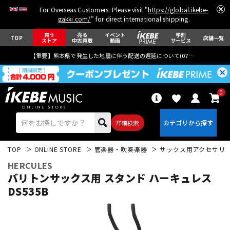
For Overseas Customers: Please visit "
https://global.ikebe-
gakki.com/
" for direct international shipping.
買う
売る
イベント
学割
TOP
店舗一覧
ストア
中古買取
動画
サービス
【重要】熊本県で発生した地震に伴う配送の遅延について(
07月29日
更新)
0
詳細検索
TOP
ONLINE STORE
管楽器・吹奏楽器
サックス用アクセサリ
HERCULES
バリトンサックス用 スタンド ハーキュレス
DS535B
エレキギター
アコギ/エレアコ