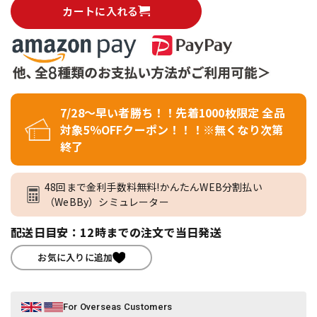
カートに入れる
7/28～早い者勝ち！！先着1000枚限定 全品
対象5％OFFクーポン！！！※無くなり次第
終了
48回まで金利手数料無料!かんたんWEB分割払い
（WeBBy）シミュレーター
配送日目安：12時までの注文で当日発送
お気に入りに追加
For Overseas Customers