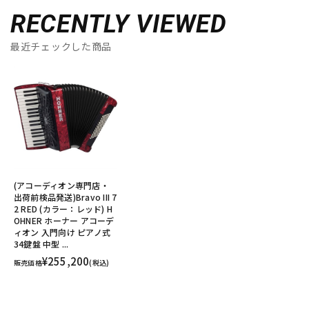
RECENTLY VIEWED
最近チェックした商品
(アコーディオン専門店・
出荷前検品発送)Bravo III 7
2 RED (カラー：レッド) H
OHNER ホーナー アコーデ
ィオン 入門向け ピアノ式
34鍵盤 中型 ...
¥255,200
販売価格
(税込)