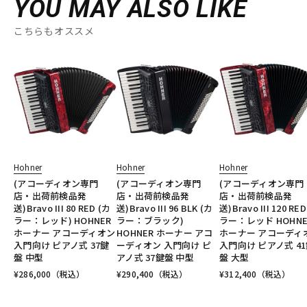
YOU MAY ALSO LIKE
こちらもオススメ
Hohner
Hohner
Hohner
(アコーディオン専門
(アコーディオン専門
(アコーディオン専門
店・出荷前検品発
店・出荷前検品発
店・出荷前検品発
送)Bravo III 80 RED (カ
送)Bravo III 96 BLK (カ
送)Bravo III 120 RE
ラー：レッド) HOHNER
ラー：ブラック)
ラー：レッド HOHNE
ホーナー アコーディオン
HOHNER ホーナー アコ
ホーナー アコーディ
入門向け ピアノ式 37鍵
ーディオン 入門向け ピ
入門向け ピアノ式 4
盤 中型
アノ式 37鍵盤 中型
盤 大型
¥
286,000
（税込）
¥
290,400
（税込）
¥
312,400
（税込）