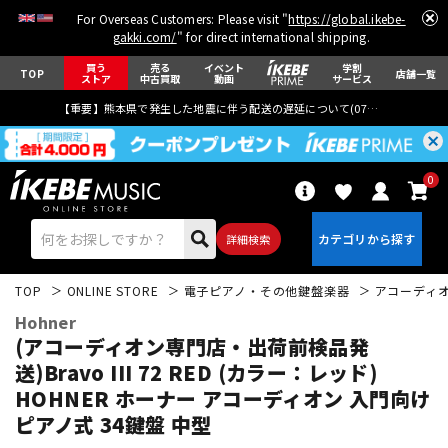
For Overseas Customers: Please visit "
https://global.ikebe-
gakki.com/
" for direct international shipping.
買う
売る
イベント
学割
TOP
店舗一覧
ストア
中古買取
動画
サービス
【重要】熊本県で発生した地震に伴う配送の遅延について(
07月29日
更新)
0
詳細検索
TOP
ONLINE STORE
電子ピアノ・その他鍵盤楽器
アコーディ
Hohner
(アコーディオン専門店・出荷前検品発
送)Bravo III 72 RED (カラー：レッド)
HOHNER ホーナー アコーディオン 入門向け
エレキギター
アコギ/エレアコ
ピアノ式 34鍵盤 中型