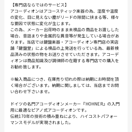
【専門店ならではのサービス】
アコーディオンはアコースティック楽器の為、湿度や温度
の変化、目に見えない塵がリードの隙間に挟まる等、様々
な要因で状態に変化が生じます。
この為、メーカー出荷時のまま未検品の商品をお渡しした
場合、音詰まりや金属的な異音等が発生している場合があ
ります。当店では鍵盤楽器・アコーディオン専門店の実店
舗「鍵盤堂」による検品の上発送を行っている為、最新検
品済みの状態の物をお送りさせていただきます。アコーデ
ィオンは商品知識及び調律師の在籍する専門店での購入を
お勧め致します。
※輸入商品につき、在庫売り切れの際は納期にお時間を頂
く場合がございます。納期に関しましては、当店までお問
い合わせ下さいませ。
ドイツの名門アコーディオンメーカー『HOHNER』の入門
用に最適なピアノ式アコーディオンです。
伝統170年の技術の積み重ねにより、ハイコストパフォー
マンスモデルが実現されました。