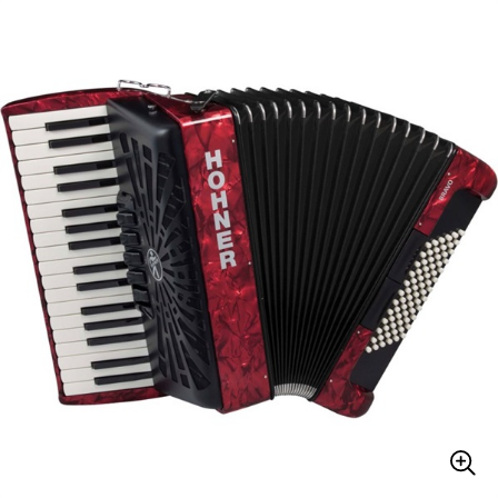
ベース
ウクレレ
ドラム
パーカッション
キーボード
電子ピアノ
管楽器
その他楽器
アンプ
エフェクター
DJ機器
DTM