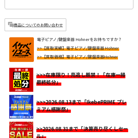
商品についてのお問い合わせ
電子ピアノ/鍵盤楽器 Hohnerをお持ちですか？
>>【買取実績】電子ピアノ/鍵盤楽器 Hohner
>>【買取価格】電子ピアノ/鍵盤楽器Hohner
>>>在庫限り！見逃し厳禁！「在庫一掃
最終処分」
>>>2026.08.13まで「IkebePRIME プレ
ミアム感謝祭」
>>2026.08.31まで「決算売り尽くしセー
ル」