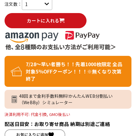
注文数：
カートに入れる
7/28～早い者勝ち！！先着1000枚限定 全品
対象5％OFFクーポン！！！※無くなり次第
終了
48回まで金利手数料無料!かんたんWEB分割払い
（WeBBy）シミュレーター
決済利用不可: 代金引換, GMO後払い
配送日目安：お取り寄せ商品 納期は別途ご連絡
お気に入りに追加