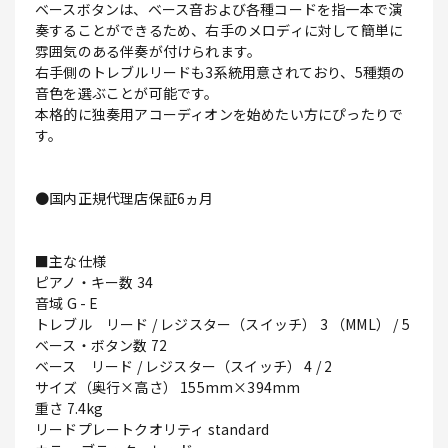
ベースボタンは、ベース音および各種コードを指一本で演
奏することができるため、右手のメロディに対して簡単に
雰囲気のある伴奏が付けられます。
右手側のトレブルリードも3系統用意されており、5種類の
音色を選ぶことが可能です。
本格的に独奏用アコーディオンを始めたい方にぴったりで
す。
●国内正規代理店保証6ヵ月
■主な仕様
ピアノ・キー数 34
音域 G - E
トレブル リード / レジスター（スイッチ） 3 （MML） / 5
ベース・ボタン数 72
ベース リード / レジスター（スイッチ） 4 / 2
サイズ（奥行×高さ） 155mm×394mm
重さ 7.4kg
リードプレートクオリティ standard