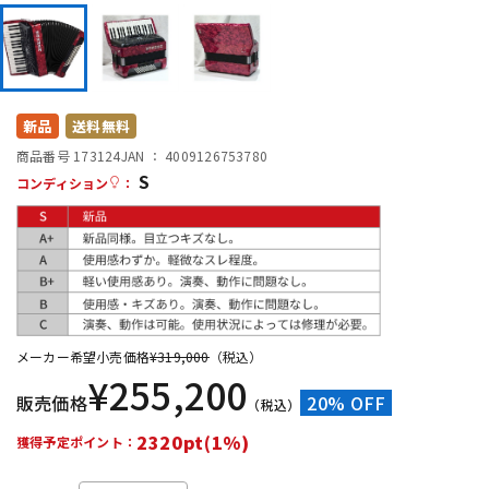
DTM オンライン納品
レコーディング機器
配信/ライブ機器
楽器アクセサリ
新品
送料無料
商品番号 173124
JAN ：
4009126753780
中古
ヴィンテージ
S
コンディション
：
メーカー希望小売価格
¥
319,000
（税込）
¥
255,200
販売価格
20% OFF
（税込）
2320pt(1%)
獲得予定ポイント：