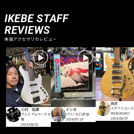
IKEBE STAFF
REVIEWS
楽器アクセサリのレビュー
向井
イケベリユース
小村 拓摩
イシダ
IKEBUKURO
プレミアムベース大
パワーDJ's渋谷
2026/06/07
阪
2026/07/19
2026/08/02