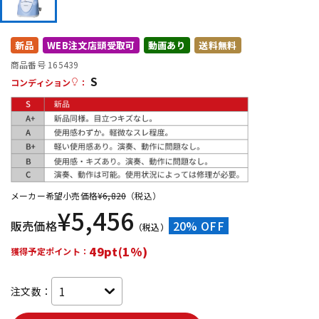
DTM オンライン納品
レコーディング機器
新品
WEB注文店頭受取可
動画あり
送料無料
配信/ライブ機器
楽器アクセサリ
商品番号 165439
S
コンディション
：
中古
ヴィンテージ
メーカー希望小売価格
¥
6,820
（税込）
¥
5,456
販売価格
20% OFF
（税込）
49pt(1%)
獲得予定ポイント：
注文数：