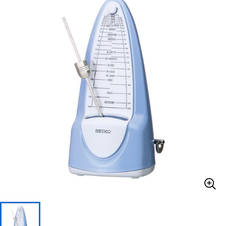
ベース
ウクレレ
ドラム
パーカッション
キーボード
電子ピアノ
管楽器
その他楽器
アンプ
エフェクター
DJ機器
DTM