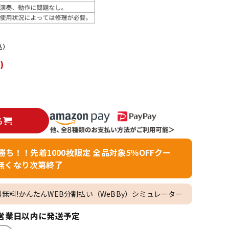
配信/ライブ
楽器アクセサ
機器
リ
込）
)
る
者勝ち！！先着1000枚限定 全品対象5％OFFクー
無くなり次第終了
料無料!かんたんWEB分割払い（WeBBy）シミュレーター
営業日以内に発送予定