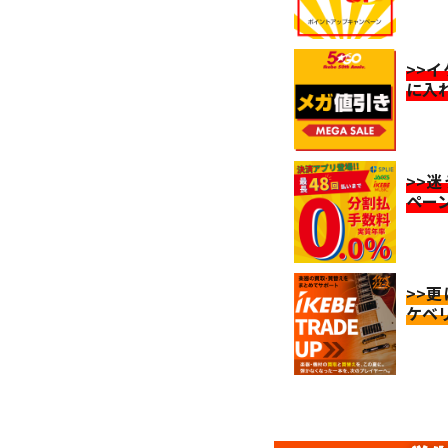
>>
に入
>>
ペー
>>
ケベ