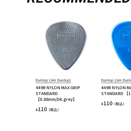
Dunlop (Jim Dunlop)
Dunlop (Jim Dunl
449R NYLON MAX GRIP
449R NYLON M
STANDARD
STANDARD 【1
【0.88mm/Dk.grey】
110
¥
（税込）
110
¥
（税込）