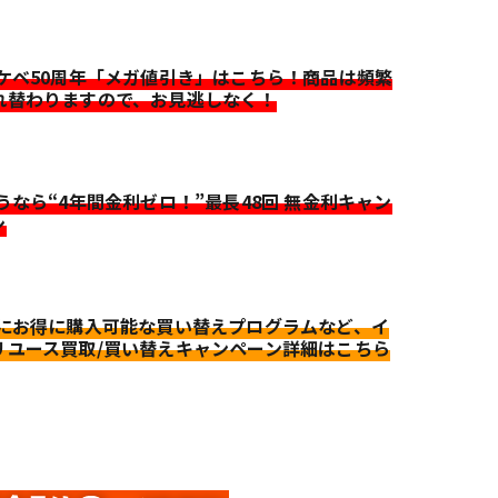
イケベ50周年「メガ値引き」はこちら！商品は頻繁
れ替わりますので、お見逃しなく！
迷うなら“4年間金利ゼロ！”最長48回 無金利キャン
ン
更にお得に購入可能な買い替えプログラムなど、イ
リユース買取/買い替えキャンペーン詳細はこちら