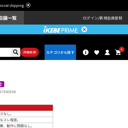
ational shipping.
店舗一覧
ログイン
新規会員登録
0
詳細検索
パーカッショ
ドラム
ン
可
37043060
アンプ
エフェクター