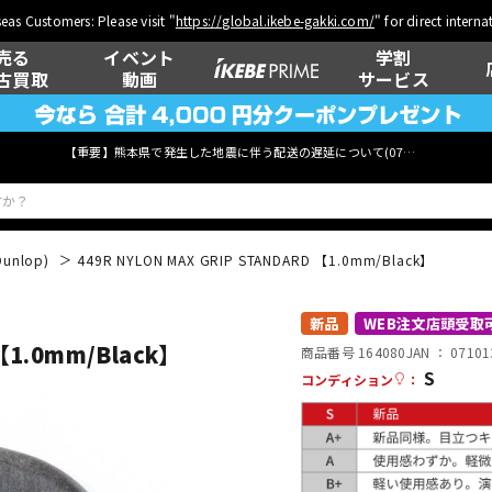
eas Customers: Please visit "
https://global.ikebe-gakki.com/
" for direct intern
売る
イベント
学割
古買取
動画
サービス
【重要】熊本県で発生した地震に伴う配送の遅延について(
07月29日
更新)
Dunlop)
449R NYLON MAX GRIP STANDARD 【1.0mm/Black】
ベース
ウクレレ
新品
WEB注文店頭受取
【1.0mm/Black】
商品番号 164080
JAN ：
07101
S
コンディション
：
管楽器
その他楽器