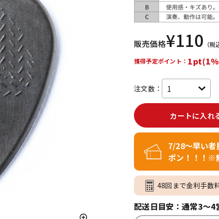
DTM オンラ
レコーディン
イン納品
グ機器
¥
110
販売価格
（税
ジ
1pt(1%
獲得予定ポイント：
注文数：
カートに入れ
7/28～早い
ポン！！！※
48回まで金利手数
配送日目安：通常3～4