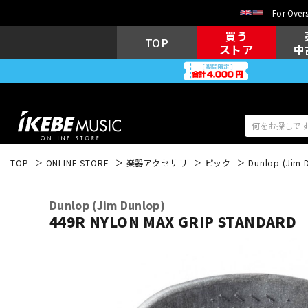
For Overs
買う
TOP
ストア
中
TOP
ONLINE STORE
楽器アクセサリ
ピック
Dunlop (Jim 
アコギ/エレ
エレキギター
アコ
Dunlop (Jim Dunlop)
449R NYLON MAX GRIP STANDARD 
キーボード
電子ピアノ