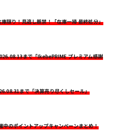
>在庫限り！見逃し厳禁！「在庫一掃 最終処分」
2026.08.13まで「IkebePRIME プレミアム感謝
026.08.31まで「決算売り尽くしセール」
開催中のポイントアップキャンペーンまとめ！