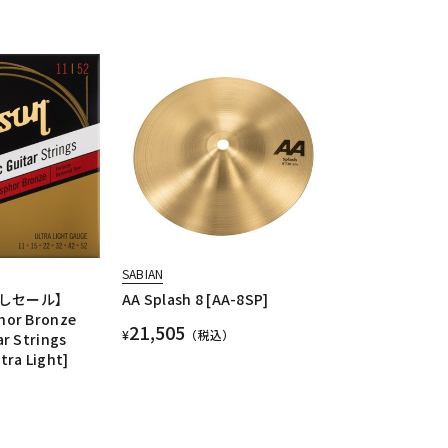
SABIAN
しセール】
AA Splash 8 [AA-8SP]
hor Bronze
21,505
¥
（税込）
ar Strings
tra Light]