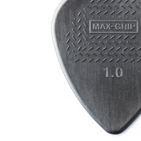
DJ機器
DTM
中古
ヴィンテー