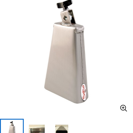
ベース
ウクレレ
ドラム
パーカッション
キーボード
電子ピアノ
管楽器
その他楽器
アンプ
エフェクター
DJ機器
DTM