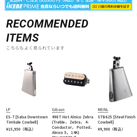
RECOMMENDED
ITEMS
こちらもよく見られています
LP
Gibson
MEINL
ES-7 [Salsa Downtown
498T Hot Alnico Zebra
STB625 [Steel Finish
Timbale Cowbell]
(Treble， Zebra， 4-
Cowbell]
Conductor， Potted，
¥
15,950
（税込）
¥
9,900
（税込）
Alnico 5， 14K)