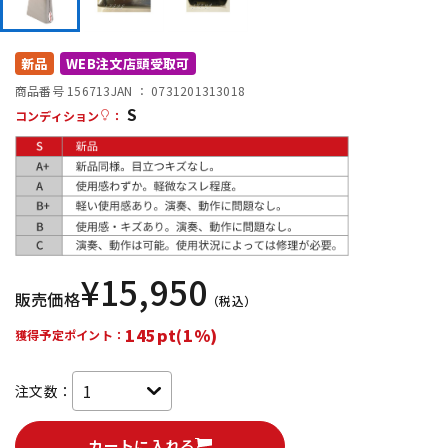
DTM オンライン納品
レコーディング機器
新品
WEB注文店頭受取可
配信/ライブ機器
楽器アクセサリ
商品番号 156713
JAN ：
0731201313018
S
コンディション
：
中古
ヴィンテージ
¥
15,950
販売価格
（税込）
145pt(1%)
獲得予定ポイント：
注文数：
カートに入れる