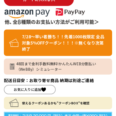
7/28～早い者勝ち！！先着1000枚限定 全品
対象5％OFFクーポン！！！※無くなり次第
終了
48回まで金利手数料無料!かんたんWEB分割払い
（WeBBy）シミュレーター
配送日目安：お取り寄せ商品 納期は別途ご連絡
お気に入りに追加
使えるクーポンあるかも"クーポンBOX"を確認