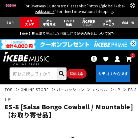
For Overseas Customers: Please visit "
https://global.ikebe-
gakki.com/
" for direct international shipping.
買う
売る
イベント
学割
TOP
店舗一覧
ストア
中古買取
動画
サービス
【重要】熊本県で発生した地震に伴う配送の遅延について(
07月29日
更新)
0
詳細検索
TOP
ONLINE STORE
パーカッション
カウベル
LP
ES-8
LP
ES-8 [Salsa Bongo Cowbell / Mountable]
【お取り寄せ品】
エレキギター
アコギ/エレアコ