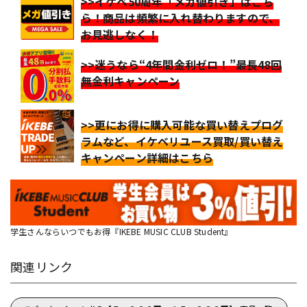
>>イケベ50周年「メガ値引き」はこち
ら！商品は頻繁に入れ替わりますので、
お見逃しなく！
>>迷うなら“4年間金利ゼロ！”最長48回
無金利キャンペーン
>>更にお得に購入可能な買い替えプログ
ラムなど、イケベリユース買取/買い替え
キャンペーン詳細はこちら
学生さんならいつでもお得『IKEBE MUSIC CLUB Student』
関連リンク