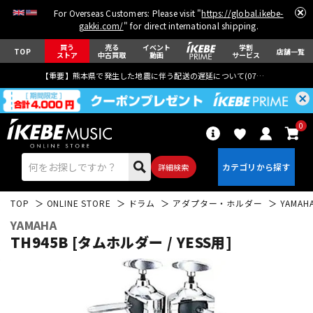
For Overseas Customers: Please visit "
https://global.ikebe-
gakki.com/
" for direct international shipping.
買う
売る
イベント
学割
TOP
店舗一覧
ストア
中古買取
動画
サービス
【重要】熊本県で発生した地震に伴う配送の遅延について(
07月29日
更新)
0
詳細検索
TOP
ONLINE STORE
ドラム
アダプター・ホルダー
YAMAH
YAMAHA
TH945B [タムホルダー / YESS用]
エレキギター
アコギ/エレアコ