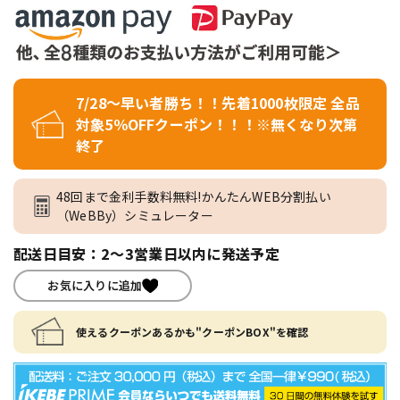
7/28～早い者勝ち！！先着1000枚限定 全品
対象5％OFFクーポン！！！※無くなり次第
終了
48回まで金利手数料無料!かんたんWEB分割払い
（WeBBy）シミュレーター
配送日目安：2～3営業日以内に発送予定
お気に入りに追加
使えるクーポンあるかも"クーポンBOX"を確認