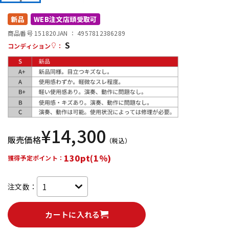
DTM オンライン納品
レコーディング機器
新品
WEB注文店頭受取可
商品番号 151820
JAN ：
4957812386289
S
配信/ライブ機器
楽器アクセサリ
コンディション
：
中古
ヴィンテージ
¥
14,300
販売価格
（税込）
130pt(1%)
獲得予定ポイント：
注文数：
カートに入れる