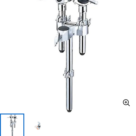
ベース
ウクレレ
ドラム
パーカッション
キーボード
電子ピアノ
管楽器
その他楽器
アンプ
エフェクター
DJ機器
DTM