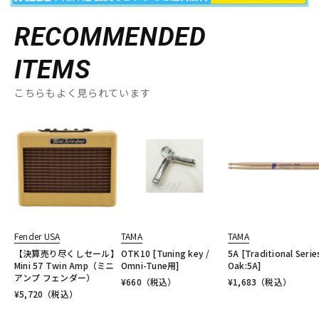
RECOMMENDED
ITEMS
こちらもよく見られています
Fender USA
TAMA
TAMA
【決算売り尽くしセール】
OTK10 [Tuning key /
5A [Traditional Serie
Mini 57 Twin Amp（ミニ
Omni-Tune用]
Oak:5A]
アンプ フェンダー）
¥
660
（税込）
¥
1,683
（税込）
¥
5,720
（税込）