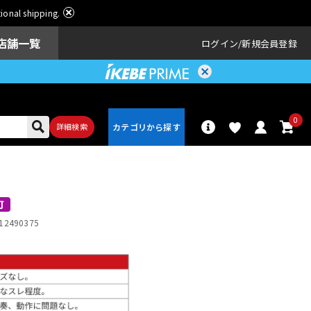
ational shipping.
店舗一覧
ログイン
新規会員登録
0
詳細検索
パーカッショ
ドラム
ン
可
12490375
アンプ
エフェクター