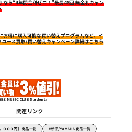
迷うなら“4年間金利ゼロ！”最長48回 無金利キャン
ン
更にお得に購入可能な買い替えプログラムなど、イ
リユース買取/買い替えキャンペーン詳細はこちら
MUSIC CLUB Student』
関連リンク
０，０００円】 商品一覧
新品/YAMAHA 商品一覧