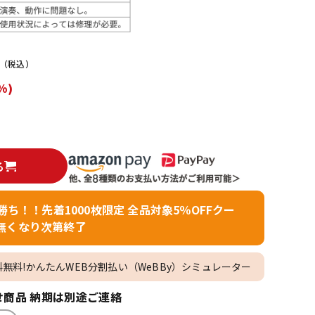
配信/ライブ
楽器アクセサ
機器
リ
（税込）
%)
る
者勝ち！！先着1000枚限定 全品対象5％OFFクー
無くなり次第終了
料無料!かんたんWEB分割払い（WeBBy）シミュレーター
商品 納期は別途ご連絡