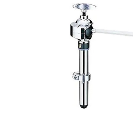
DJ機器
DTM
中古
ヴィンテー