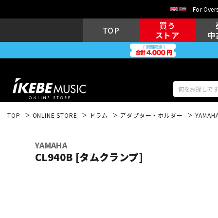
For Overs
買う
TOP
ストア
中
TOP
ONLINE STORE
ドラム
アダプター・ホルダー
YAMAH
アコギ/エレ
エレキギター
アコ
YAMAHA
CL940B [タムクランプ]
キーボード
電子ピアノ