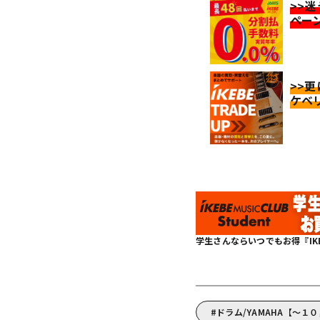
>>
ペー
>>
ケベ
学生さんならいつでもお得『IKEBE 
ドラム/YAMAHA【～１