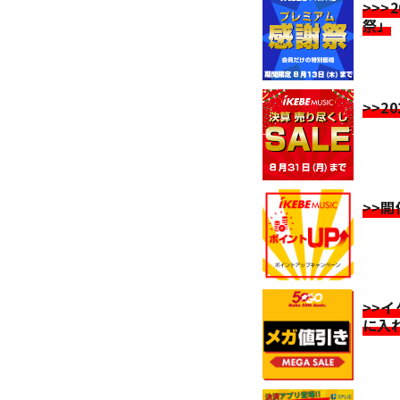
>>>
祭」
>>2
>>
>>
に入