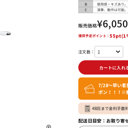
DTM オンラ
レコーディン
イン納品
グ機器
¥
6,050
販売価格
ジ
55pt(1
獲得予定ポイント：
注文数：
カートに入れ
7/28～早い
ポン！！！※
48回まで金利手数
配送日目安：お取り寄せ