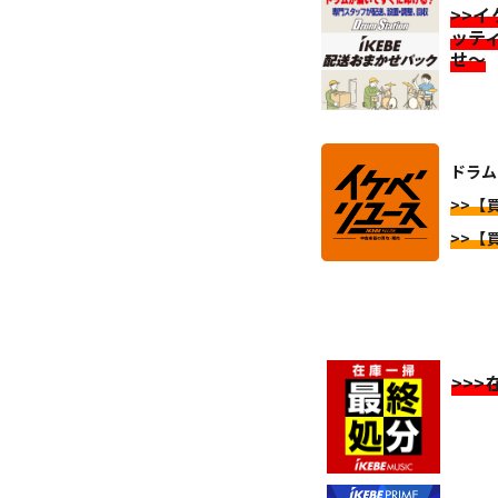
>>
ッテ
せ～
ドラム
>>【
>>【
>>