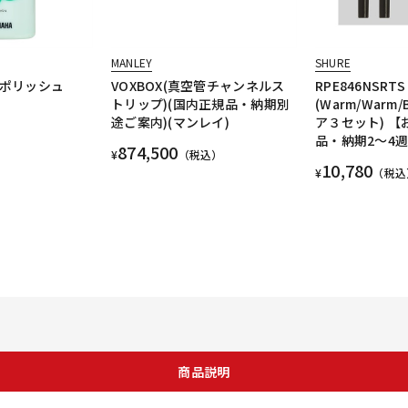
MANLEY
SHURE
ル ポリッシュ
VOXBOX(真空管チャンネルス
RPE846NSRTS
トリップ)(国内正規品・納期別
(Warm/Warm/
途ご案内)(マンレイ)
ア３セット) 
品・納期2～4
874,500
¥
（税込）
10,780
¥
（税込
商品説明