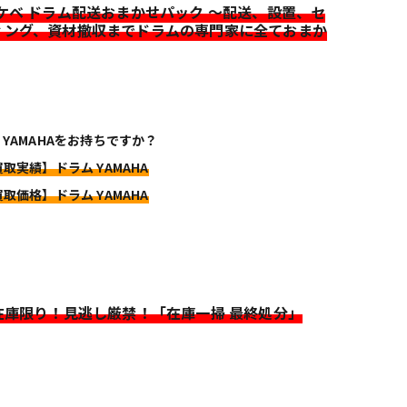
イケベ ドラム配送おまかせパック ～配送、設置、セ
ィング、資材撤収までドラムの専門家に全ておまか
 YAMAHAをお持ちですか？
買取実績】ドラム YAMAHA
買取価格】ドラム YAMAHA
>在庫限り！見逃し厳禁！「在庫一掃 最終処分」