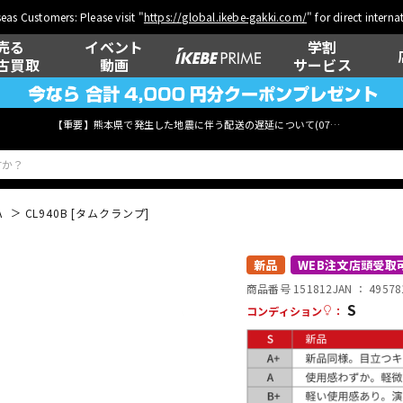
eas Customers: Please visit "
https://global.ikebe-gakki.com/
" for direct intern
売る
イベント
学割
古買取
動画
サービス
【重要】熊本県で発生した地震に伴う配送の遅延について(
07月29日
更新)
A
CL940B [タムクランプ]
ベース
ウクレレ
新品
WEB注文店頭受取
商品番号 151812
JAN ：
49578
S
コンディション
：
管楽器
その他楽器