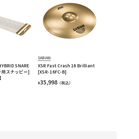
SABIAN
HYBRID SNARE
XSR Fast Crash 16 Brilliant
インチ用スナッピー]
[XSR-16FC-B]
】
35,998
¥
（税込）