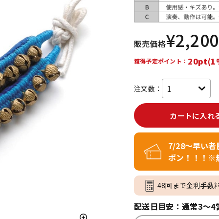
DTM オンラ
レコーディン
イン納品
グ機器
¥
2,200
販売価格
ジ
20pt(1
獲得予定ポイント：
注文数：
カートに入れ
7/28～早い
ポン！！！※
48回まで金利手数
配送日目安：通常3～4