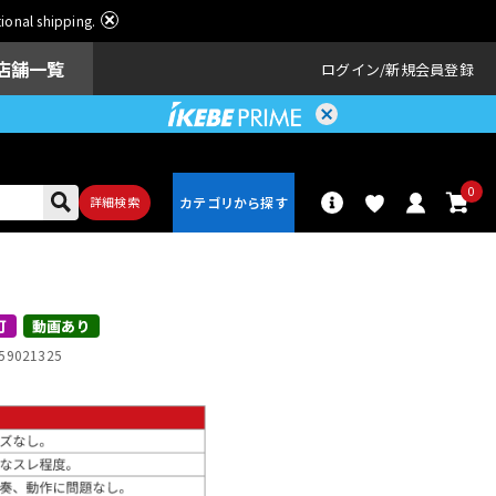
ational shipping.
店舗一覧
ログイン
新規会員登録
0
詳細検索
パーカッショ
ドラム
ン
可
動画あり
59021325
アンプ
エフェクター