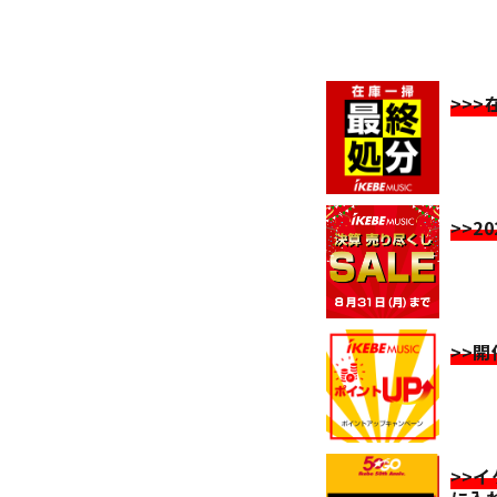
>>
>>2
>>
>>