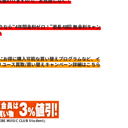
れ替わりますので、お見逃しなく！
迷うなら“4年間金利ゼロ！”最長48回 無金利キャン
ン
更にお得に購入可能な買い替えプログラムなど、イ
リユース買取/買い替えキャンペーン詳細はこちら
MUSIC CLUB Student』