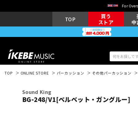
For Overs
買う
TOP
ストア
中
TOP
ONLINE STORE
パーカッション
その他パーカッション
アコギ/エレ
エレキギター
アコ
Sound King
BG-248/V1[ベルベット・ガングルー]
キーボード
電子ピアノ