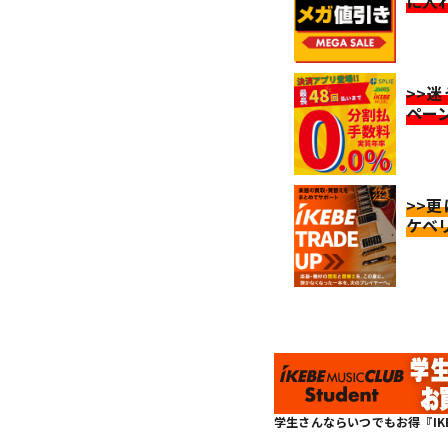
に入
>>
ペー
>>
ケベ
学生さんならいつでもお得『IKEBE 