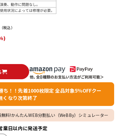
配信/ライブ
楽器アクセサ
機器
リ
（税込）
%)
る
者勝ち！！先着1000枚限定 全品対象5％OFFクー
無くなり次第終了
料無料!かんたんWEB分割払い（WeBBy）シミュレーター
営業日以内に発送予定