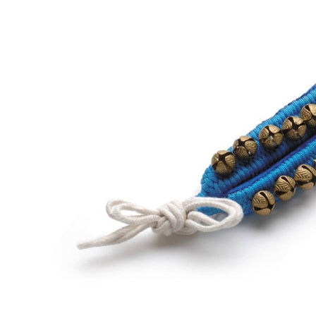
DJ機器
DTM
中古
ヴィンテー