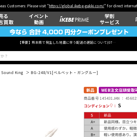
eas Customers: Please visit "
https://global.ikebe-gakki.com/
" for direct intern
売る
イベント
学割
古買取
動画
サービス
【重要】熊本県で発生した地震に伴う配送の遅延について(
07月29日
更新)
Sound King
BG-248/V1[ベルベット・ガングルー]
ベース
ウクレレ
新品
WEB注文店頭受取
商品番号 145431
JAN ：
45602
S
コンディション
：
管楽器
その他楽器