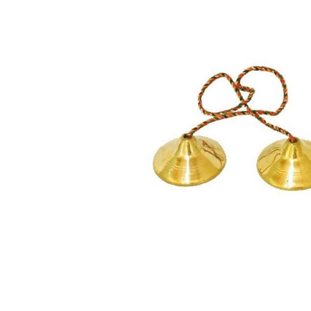
DJ機器
DTM
中古
ヴィンテー