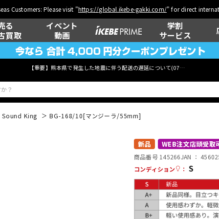
eas Customers: Please visit "
https://global.ikebe-gakki.com/
" for direct intern
売る
イベント
学割
古買取
動画
サービス
【重要】熊本県で発生した地震に伴う配送の遅延について(
07月29日
更新)
Sound King
BG-168/10[マンジーラ/55mm]
ベース
ウクレレ
新品
WEB注文店頭受取
商品番号 145266
JAN ：
45602
S
コンディション
：
管楽器
その他楽器