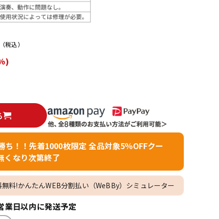
配信/ライブ
楽器アクセサ
機器
リ
（税込）
%)
る
者勝ち！！先着1000枚限定 全品対象5％OFFクー
無くなり次第終了
料無料!かんたんWEB分割払い（WeBBy）シミュレーター
営業日以内に発送予定