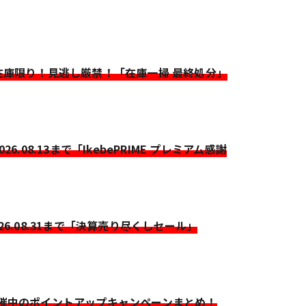
>在庫限り！見逃し厳禁！「在庫一掃 最終処分」
2026.08.13まで「IkebePRIME プレミアム感謝
026.08.31まで「決算売り尽くしセール」
開催中のポイントアップキャンペーンまとめ！