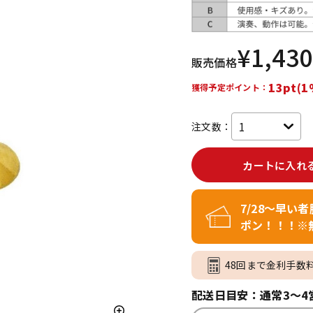
DTM オンラ
レコーディン
イン納品
グ機器
¥
1,430
販売価格
ジ
13pt(1
獲得予定ポイント：
注文数：
カートに入れ
7/28～早い
ポン！！！※
48回まで金利手数
配送日目安：通常3～4