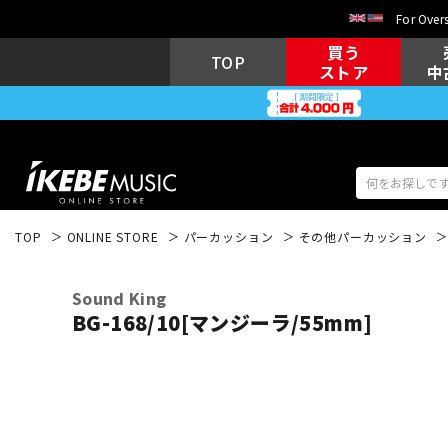
For Overs
買う
TOP
ストア
中
TOP
ONLINE STORE
パーカッション
その他パーカッション
アコギ/エレ
エレキギター
アコ
Sound King
BG-168/10[マンジーラ/55mm]
キーボード
電子ピアノ