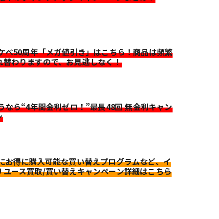
イケベ50周年「メガ値引き」はこちら！商品は頻繁
れ替わりますので、お見逃しなく！
迷うなら“4年間金利ゼロ！”最長48回 無金利キャン
ン
更にお得に購入可能な買い替えプログラムなど、イ
リユース買取/買い替えキャンペーン詳細はこちら