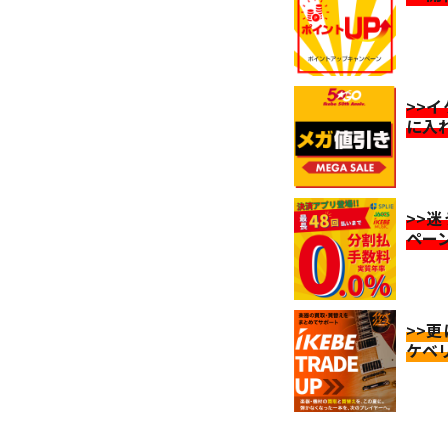
>>
に入
>>
ペー
>>
ケベ