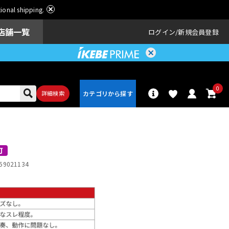
ational shipping.
店舗一覧
ログイン
新規会員登録
0
詳細検索
パーカッショ
ドラム
ン
可
59021134
アンプ
エフェクター