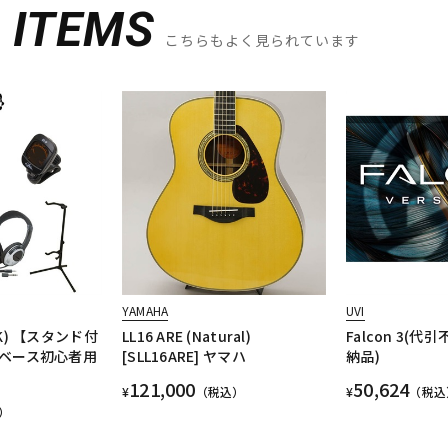
D
ITEMS
こちらもよく見られています
YAMAHA
UVI
BLK) 【スタンド付
LL16 ARE (Natural)
Falcon 3(代
ベース初心者用
[SLL16ARE] ヤマハ
納品)
121,000
50,624
¥
（税込）
¥
（税込
）