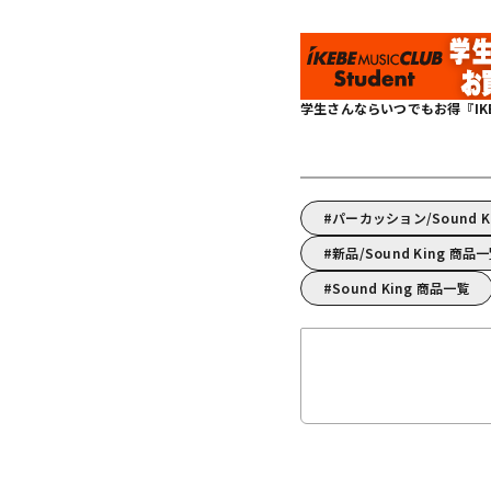
学生さんならいつでもお得『IKEBE 
パーカッション/Sound 
新品/Sound King 商品
Sound King 商品一覧