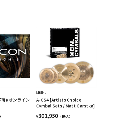
MEINL
引不可)(オンライン
A-CS4 [Artists Choice
Cymbal Sets / Matt Garstka]
301,950
）
¥
（税込）