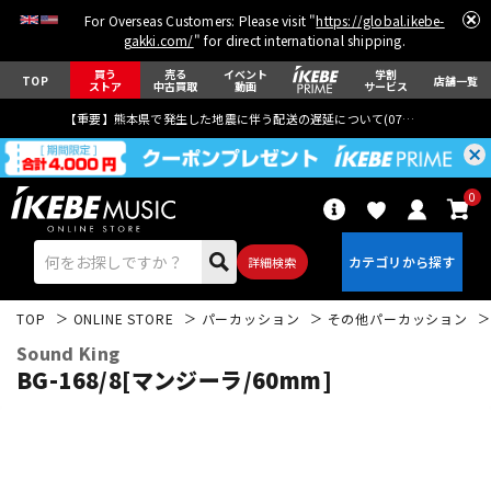
For Overseas Customers: Please visit "
https://global.ikebe-
gakki.com/
" for direct international shipping.
買う
売る
イベント
学割
TOP
店舗一覧
ストア
中古買取
動画
サービス
【重要】熊本県で発生した地震に伴う配送の遅延について(
07月29日
更新)
0
詳細検索
TOP
ONLINE STORE
パーカッション
その他パーカッション
Sound King
BG-168/8[マンジーラ/60mm]
エレキギター
アコギ/エレアコ