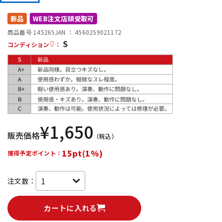
DTM オンライン納品
レコーディング機器
新品
WEB注文店頭受取可
商品番号 145265
JAN ：
4560259021172
S
配信/ライブ機器
楽器アクセサリ
コンディション
：
中古
ヴィンテージ
¥
1,650
販売価格
（税込）
15pt(1%)
獲得予定ポイント：
注文数：
カートに入れる