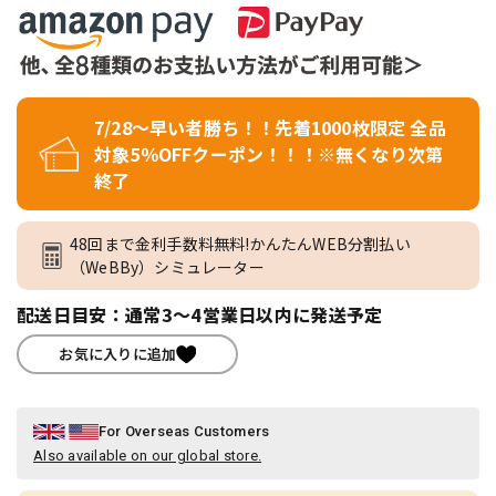
7/28～早い者勝ち！！先着1000枚限定 全品
対象5％OFFクーポン！！！※無くなり次第
終了
48回まで金利手数料無料!かんたんWEB分割払い
（WeBBy）シミュレーター
配送日目安：通常3～4営業日以内に発送予定
お気に入りに追加
For Overseas Customers
Also available on our global store.