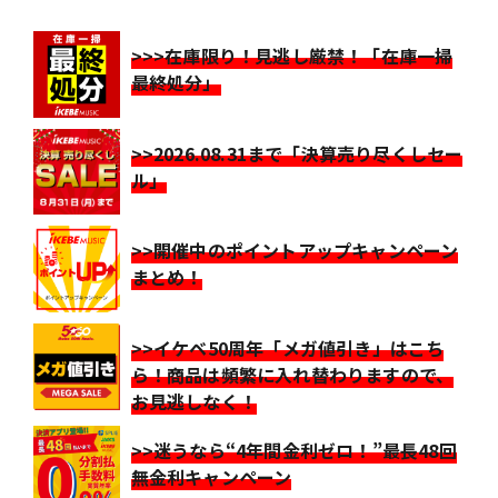
>>>在庫限り！見逃し厳禁！「在庫一掃
最終処分」
>>2026.08.31まで「決算売り尽くしセー
ル」
>>開催中のポイントアップキャンペーン
まとめ！
>>イケベ50周年「メガ値引き」はこち
ら！商品は頻繁に入れ替わりますので、
お見逃しなく！
>>迷うなら“4年間金利ゼロ！”最長48回
無金利キャンペーン