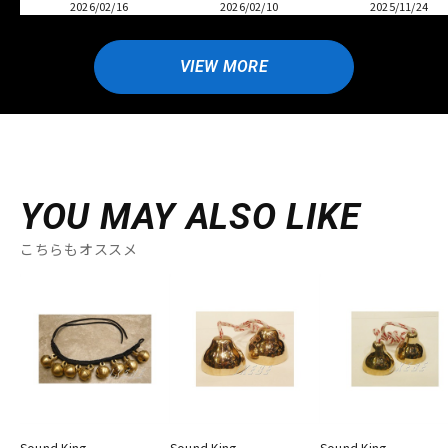
2026/02/16
2026/02/10
2025/11/24
VIEW MORE
YOU MAY ALSO LIKE
こちらもオススメ
Sound King
Sound King
Sound King