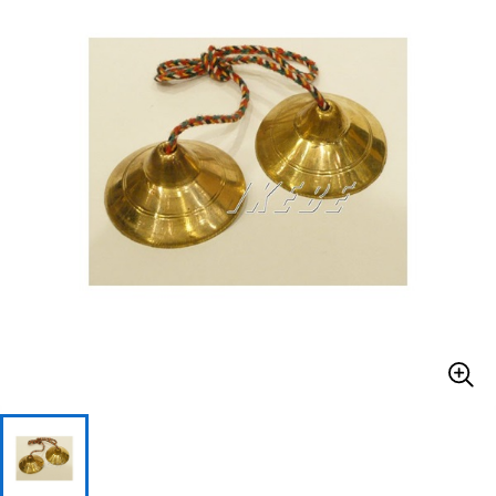
ベース
ウクレレ
ドラム
パーカッション
キーボード
電子ピアノ
管楽器
その他楽器
アンプ
エフェクター
DJ機器
DTM