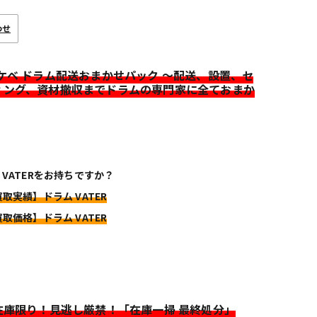
わせ
イケベ ドラム配送おまかせパック ～配送、設置、セ
ィング、資材撤収までドラムの専門家に全ておまか
 VATERをお持ちですか？
買取実績】ドラム VATER
買取価格】ドラム VATER
>在庫限り！見逃し厳禁！「在庫一掃 最終処分」