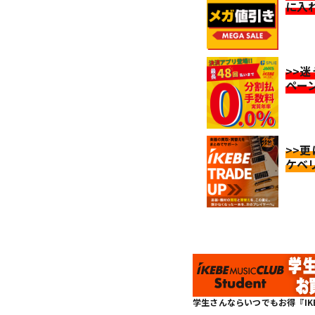
に入
>>
ペー
>>
ケベ
学生さんならいつでもお得『IKEBE 