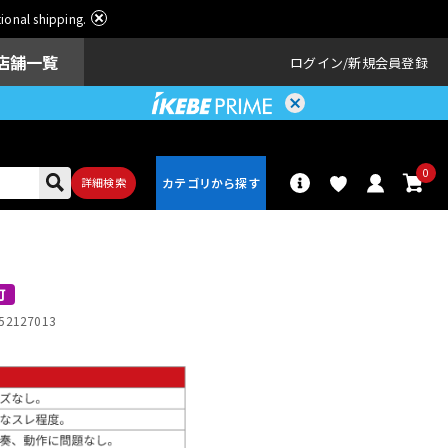
ational shipping.
店舗一覧
ログイン
新規会員登録
0
詳細検索
パーカッショ
ドラム
ン
可
52127013
アンプ
エフェクター