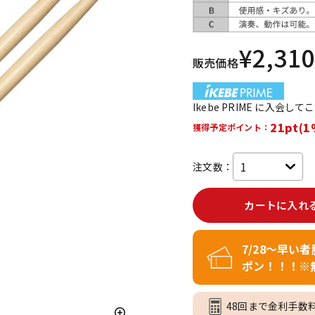
DTM オンラ
レコーディン
イン納品
グ機器
¥
2,310
販売価格
ジ
Ikebe PRIME に入会し
21pt(1
獲得予定ポイント：
注文数：
カートに入れ
7/28～早い
ポン！！！※
48回まで金利手数