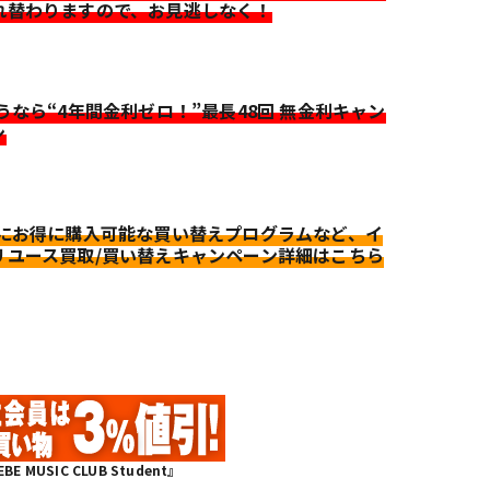
れ替わりますので、お見逃しなく！
迷うなら“4年間金利ゼロ！”最長48回 無金利キャン
ン
更にお得に購入可能な買い替えプログラムなど、イ
リユース買取/買い替えキャンペーン詳細はこちら
MUSIC CLUB Student』