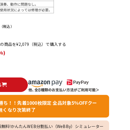
配信/ライブ
楽器アクセサ
機器
リ
（税込）
てこの商品を¥2,079（税込）で購入する
%)
る
者勝ち！！先着1000枚限定 全品対象5％OFFクー
無くなり次第終了
料無料!かんたんWEB分割払い（WeBBy）シミュレーター