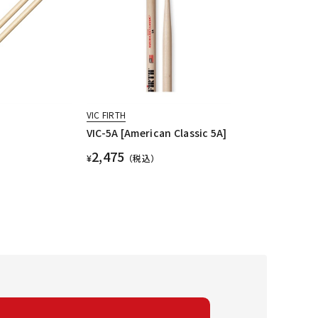
VIC FIRTH
]
VIC-5A [American Classic 5A]
2,475
¥
（税込）