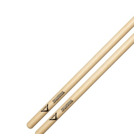
DJ機器
DTM
中古
ヴィンテー