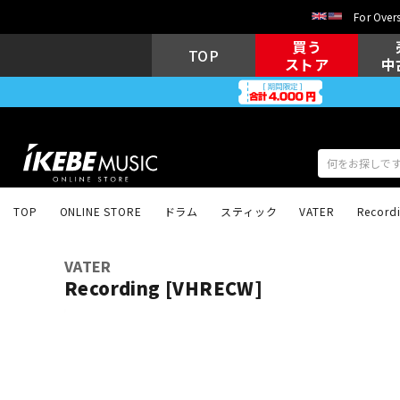
For Overs
買う
TOP
ストア
中
TOP
ONLINE STORE
ドラム
スティック
VATER
Record
アコギ/エレ
エレキギター
アコ
VATER
Recording [VHRECW]
キーボード
電子ピアノ