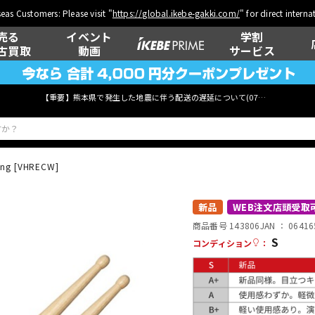
eas Customers: Please visit "
https://global.ikebe-gakki.com/
" for direct intern
売る
イベント
学割
古買取
動画
サービス
【重要】熊本県で発生した地震に伴う配送の遅延について(
07月29日
更新)
ing [VHRECW]
ベース
ウクレレ
新品
WEB注文店頭受取
商品番号 143806
JAN ：
06416
S
コンディション
：
管楽器
その他楽器