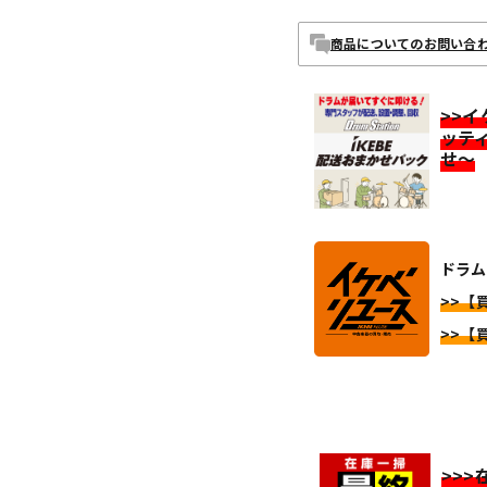
商品についてのお問い合
>>
ッテ
せ～
ドラム
>>【
>>【
>>