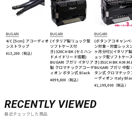
BUGARI
BUGARI
BUGARI
4/C [5cm] アコーディオ
(イタリア製リュック型
(ボタンアコキャンペ
ンストラップ
ソフトケース付
ン対象・対面レッスン
き)320CH BK (セミハン
ヶ月分付)(イタリア
¥
13,200
（税込）
ドメイドリード搭載)
ュック型ソフトケー
BUGARI ブガリ イタリア
き)351CH BK H.M.M.
製 クロマチックアコーデ
BUGARI ブガリ 中型
ィオン ボタン式 Black
タン式 クロマチック
ーディオン Italy Bla
¥
899,800
（税込）
¥
1,199,000
（税込）
RECENTLY VIEWED
最近チェックした商品