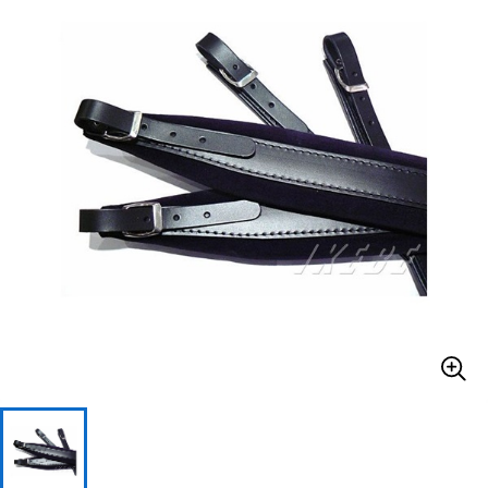
ベース
ウクレレ
ドラム
パーカッション
キーボード
電子ピアノ
管楽器
その他楽器
アンプ
エフェクター
DJ機器
DTM