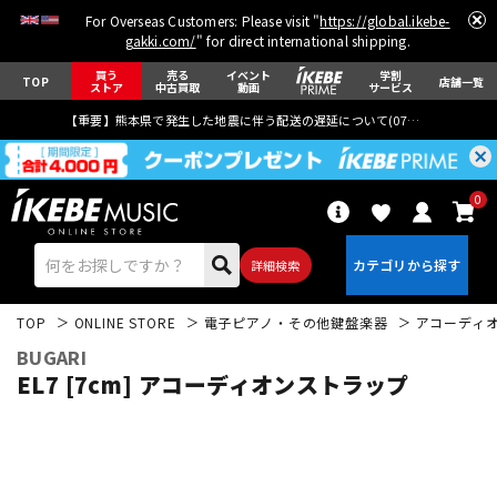
For Overseas Customers: Please visit "
https://global.ikebe-
gakki.com/
" for direct international shipping.
買う
売る
イベント
学割
TOP
店舗一覧
ストア
中古買取
動画
サービス
【重要】熊本県で発生した地震に伴う配送の遅延について(
07月29日
更新)
0
詳細検索
TOP
ONLINE STORE
電子ピアノ・その他鍵盤楽器
アコーディ
BUGARI
EL7 [7cm] アコーディオンストラップ
エレキギター
アコギ/エレアコ