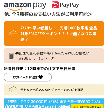
7/28～早い者勝ち！！先着1000枚限定 全品
対象5％OFFクーポン！！！※無くなり次第
終了
48回まで金利手数料無料!かんたんWEB分割払い
（WeBBy）シミュレーター
配送日目安：12時までの注文で当日発送
お気に入りに追加
使えるクーポンあるかも"クーポンBOX"を確認