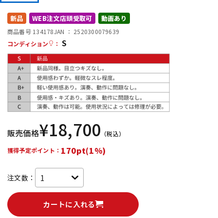
DTM オンライン納品
レコーディング機器
新品
WEB注文店頭受取可
動画あり
商品番号 134178
JAN ：
2520300079639
S
配信/ライブ機器
楽器アクセサリ
コンディション
：
中古
ヴィンテージ
¥
18,700
販売価格
（税込）
170pt(1%)
獲得予定ポイント：
注文数：
カートに入れる