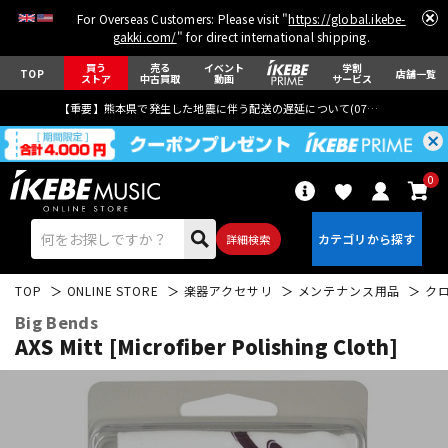
For Overseas Customers: Please visit "
https://global.ikebe-
gakki.com/
" for direct international shipping.
買う
売る
イベント
学割
TOP
店舗一覧
ストア
中古買取
動画
サービス
【重要】熊本県で発生した地震に伴う配送の遅延について(
07月29日
更新)
0
詳細検索
TOP
ONLINE STORE
楽器アクセサリ
メンテナンス用品
ク
Big Bends
AXS Mitt [Microfiber Polishing Cloth]
エレキギター
アコギ/エレアコ