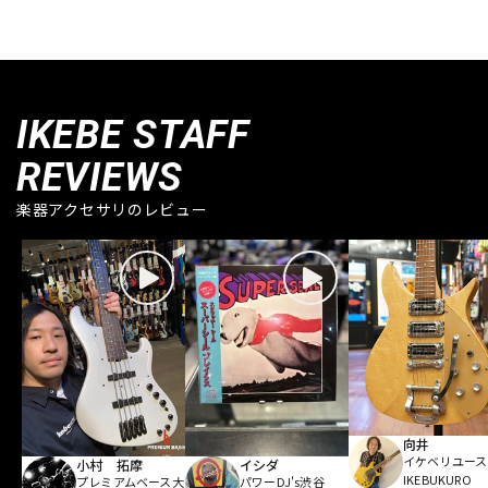
IKEBE STAFF
REVIEWS
楽器アクセサリのレビュー
向井
イケベリユース
小村 拓摩
イシダ
IKEBUKURO
プレミアムベース大
パワーDJ's渋谷