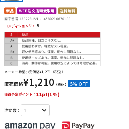
DTM オンライン納品
レコーディング機器
新品
WEB注文店頭受取可
送料無料
商品番号 133228
JAN ：
4580210670188
S
配信/ライブ機器
楽器アクセサリ
コンディション
：
中古
ヴィンテージ
メーカー希望小売価格
¥
1,271
（税込）
¥
1,210
販売価格
5% OFF
（税込）
11pt(1%)
獲得予定ポイント：
注文数：