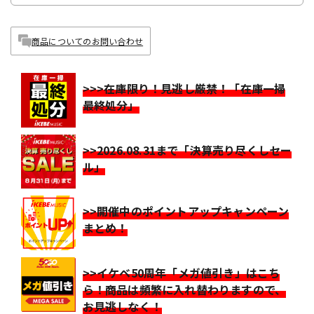
商品についてのお問い合わせ
>>>在庫限り！見逃し厳禁！「在庫一掃
最終処分」
>>2026.08.31まで「決算売り尽くしセー
ル」
>>開催中のポイントアップキャンペーン
まとめ！
>>イケベ50周年「メガ値引き」はこち
ら！商品は頻繁に入れ替わりますので、
お見逃しなく！