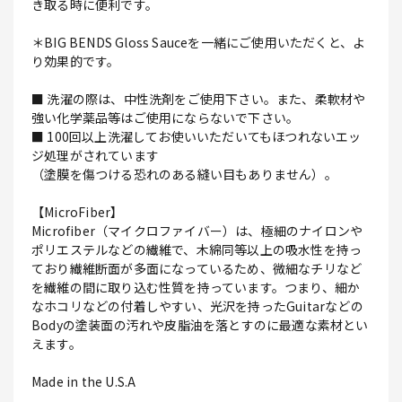
き取る時に便利です。
＊BIG BENDS Gloss Sauceを一緒にご使用いただくと、よ
り効果的です。
■ 洗濯の際は、中性洗剤をご使用下さい。また、柔軟材や
強い化学薬品等はご使用にならないで下さい。
■ 100回以上洗濯してお使いいただいてもほつれないエッ
ジ処理がされています
（塗膜を傷つける恐れのある縫い目もありません）。
【MicroFiber】
Microfiber（マイクロファイバー）は、極細のナイロンや
ポリエステルなどの繊維で、木綿同等以上の吸水性を持っ
ており繊維断面が多面になっているため、微細なチリなど
を繊維の間に取り込む性質を持っています。つまり、細か
なホコリなどの付着しやすい、光沢を持ったGuitarなどの
Bodyの塗装面の汚れや皮脂油を落とすのに最適な素材とい
えます。
Made in the U.S.A