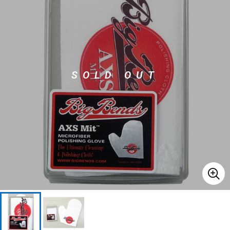
ベース
ウクレレ
ドラム
パーカッション
SOLD OUT
キーボード
電子ピアノ
管楽器
その他楽器
アンプ
エフェクター
DJ機器
DTM