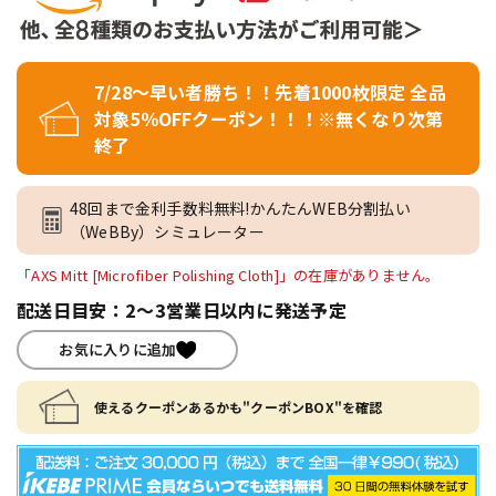
7/28～早い者勝ち！！先着1000枚限定 全品
対象5％OFFクーポン！！！※無くなり次第
終了
48回まで金利手数料無料!かんたんWEB分割払い
（WeBBy）シミュレーター
「AXS Mitt [Microfiber Polishing Cloth]」の在庫がありません。
配送日目安：2～3営業日以内に発送予定
お気に入りに追加
使えるクーポンあるかも"クーポンBOX"を確認