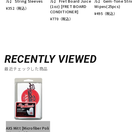
ル】 String Sleeves
ル】 Fret Board Juice
ル】 Gem-Tone Stri
(1oz) [FRET BOARD
Wipes(25pcs)
¥
352
（税込）
CONDITIONER]
¥
495
（税込）
¥
770
（税込）
RECENTLY VIEWED
最近チェックした商品
AXS Mitt [Microfiber Poli