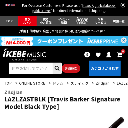
For Overseas Customers: Please visit "
https://global.ikebe-
gakki.com/
" for direct international shipping.
買う
売る
イベント
学割
TOP
店舗一覧
ストア
中古買取
動画
サービス
【重要】熊本県で発生した地震に伴う配送の遅延について(
07月29日
更新)
0
詳細検索
TOP
ONLINE STORE
ドラム
スティック
Zildjian
LAZLZ
Zildjian
LAZLZASTBLK [Travis Barker Signature
Model Black Type]
エレキギター
アコギ/エレアコ