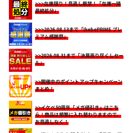
>>>在庫限り！見逃し厳禁！「在庫一掃
最終処分」
>>>2026.08.13まで「IkebePRIME プレ
ミアム感謝祭」
>>2026.08.31まで「決算売り尽くしセー
ル」
>>開催中のポイントアップキャンペーン
まとめ！
>>イケベ50周年「メガ値引き」はこち
ら！商品は頻繁に入れ替わりますので、
お見逃しなく！