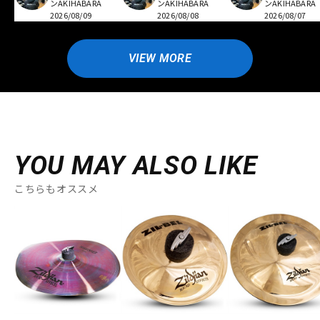
ンAKIHABARA
ンAKIHABARA
ンAKIHABARA
2026/08/09
2026/08/08
2026/08/07
VIEW MORE
YOU MAY ALSO LIKE
こちらもオススメ