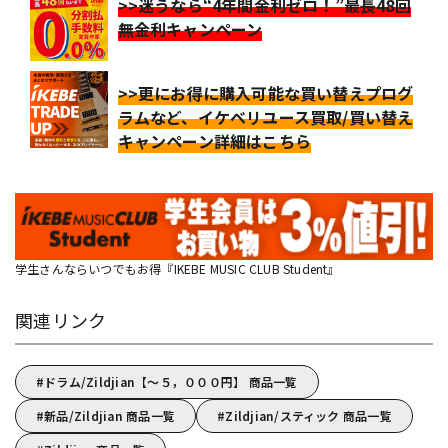
>>迷うなら“4年間金利ゼロ！”最長48回
無金利キャンペーン
>>更にお得に購入可能な買い替えプログ
ラムなど、イケベリユース買取/買い替え
キャンペーン詳細はこちら
学生さんならいつでもお得『IKEBE MUSIC CLUB Student』
関連リンク
ドラム/Zildjian【～５，０００円】 商品一覧
新品/Zildjian 商品一覧
Zildjian/スティック 商品一覧