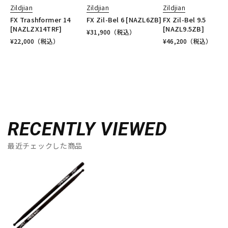
Zildjian
Zildjian
Zildjian
FX Trashformer 14
FX Zil-Bel 6 [NAZL6ZB]
FX Zil-Bel 9.5
[NAZLZX14TRF]
[NAZL9.5ZB]
¥
31,900
（税込）
¥
22,000
（税込）
¥
46,200
（税込）
RECENTLY VIEWED
最近チェックした商品