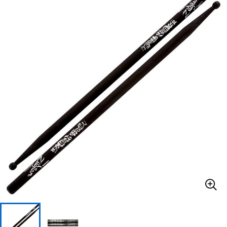
ベース
ウクレレ
ドラム
パーカッション
キーボード
電子ピアノ
管楽器
その他楽器
アンプ
エフェクター
DJ機器
DTM