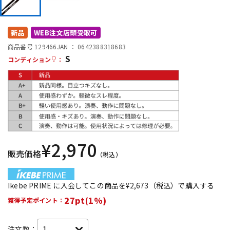
DTM オンライン納品
レコーディング機器
新品
WEB注文店頭受取可
配信/ライブ機器
楽器アクセサリ
商品番号 129466
JAN ：
0642388318683
S
コンディション
：
中古
ヴィンテージ
¥
2,970
販売価格
（税込）
Ikebe PRIME に入会してこの商品を¥2,673（税込）で購入する
27pt(1%)
獲得予定ポイント：
注文数：