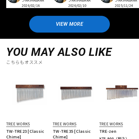
ンAKIHABARA
ンAKIHABARA
ンAKIHABARA
2026/02/16
2026/02/10
2025/11/24
VIEW MORE
YOU MAY ALSO LIKE
こちらもオススメ
TREE WORKS
TREE WORKS
TREE WORKS
TW-TRE23 [Classic
TW-TRE35 [Classic
TRE-zen
Chime]
Chime]
¥
75,900
（税込）