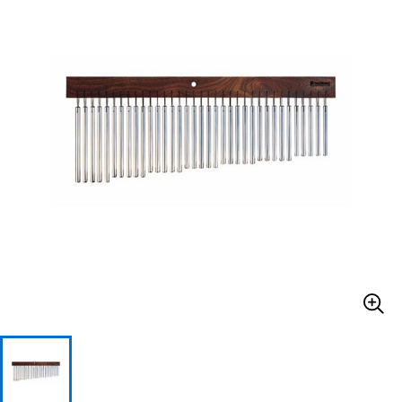
ベース
ウクレレ
ドラム
パーカッション
キーボード
電子ピアノ
管楽器
その他楽器
アンプ
エフェクター
DJ機器
DTM