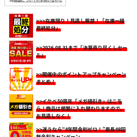
>>>在庫限り！見逃し厳禁！「在庫一掃
最終処分」
>>2026.08.31まで「決算売り尽くしセー
ル」
>>開催中のポイントアップキャンペーン
まとめ！
>>イケベ50周年「メガ値引き」はこち
ら！商品は頻繁に入れ替わりますので、
お見逃しなく！
>>迷うなら“4年間金利ゼロ！”最長48回
無金利キャンペーン