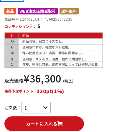
DTM オンライン納品
レコーディング機器
新品
WEB注文店頭受取可
送料無料
商品番号 124702
JAN ：
4560259043235
S
配信/ライブ機器
楽器アクセサリ
コンディション
：
中古
ヴィンテージ
¥
36,300
販売価格
（税込）
330pt(1%)
獲得予定ポイント：
注文数：
カートに入れる