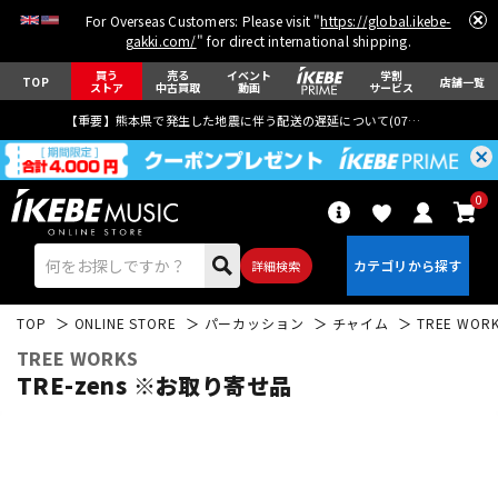
For Overseas Customers: Please visit "
https://global.ikebe-
gakki.com/
" for direct international shipping.
買う
売る
イベント
学割
TOP
店舗一覧
ストア
中古買取
動画
サービス
【重要】熊本県で発生した地震に伴う配送の遅延について(
07月29日
更新)
0
詳細検索
TOP
ONLINE STORE
パーカッション
チャイム
TREE WOR
TREE WORKS
TRE-zens ※お取り寄せ品
エレキギター
アコギ/エレアコ