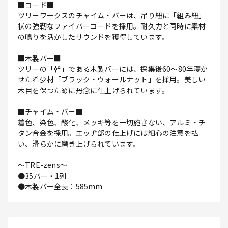
■コード■
ツリーワークスのチャイム・バーは、吊り紐に「組み紐」
状の強靭なファイバーコードを採用。耐久力と同時に素材
の鳴りを活かしたサウンドを獲得しています。
■木製バー■
ツリーの「幹」である木製バーには、採集後60～80年寝か
せた希少材「ブラック・ウォールナット」を採用。美しい
木目を保つために丹念に仕上げられています。
■チャイム・バー■
着色、染色、酸化、メッキ等を一切施さない、アルミ・チ
タン合金を採用。エッヂ部の仕上げには細心の注意を払
い、滑らかに磨き上げられています。
～TRE-zens～
●35バー・1列
●木製バー全長：585mm