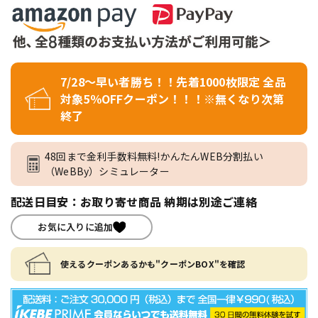
7/28～早い者勝ち！！先着1000枚限定 全品
対象5％OFFクーポン！！！※無くなり次第
終了
48回まで金利手数料無料!かんたんWEB分割払い
（WeBBy）シミュレーター
配送日目安：お取り寄せ商品 納期は別途ご連絡
お気に入りに追加
使えるクーポンあるかも"クーポンBOX"を確認