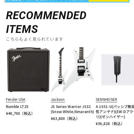
RECOMMENDED
ITEMS
こちらもよく見られています
Fender USA
Jackson
SENNHEISER
Rumble LT25
JS Series Warrior JS32
A 1031-U(パッシブ無
(Snow White/Amaranth)
性アンテナ)(EW-Dア
¥
40,700
（税込）
リ)(ゼンハイザー)
¥
63,800
（税込）
¥
36,828
（税込）