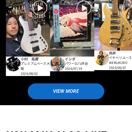
向井
イケベリユース
小村 拓摩
イシダ
IKEBUKURO
プレミアムベース大
パワーDJ's渋谷
2026/06/07
阪
2026/07/19
2026/08/02
VIEW MORE