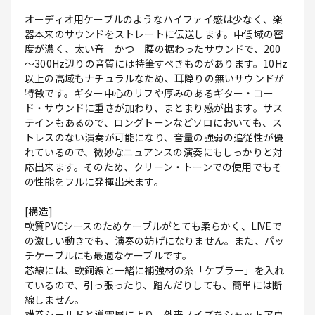
オーディオ用ケーブルのようなハイファイ感は少なく、楽
器本来のサウンドをストレートに伝送します。中低域の密
度が濃く、太い音 かつ 腰の据わったサウンドで、200
～300Hz辺りの音質には特筆すべきものがあります。10Hz
以上の高域もナチュラルなため、耳障りの無いサウンドが
特徴です。ギター中心のリフや厚みのあるギター・コー
ド・サウンドに重さが加わり、まとまり感が出ます。サス
テインもあるので、ロングトーンなどソロにおいても、ス
トレスのない演奏が可能になり、音量の強弱の追従性が優
れているので、微妙なニュアンスの演奏にもしっかりと対
応出来ます。そのため、クリーン・トーンでの使用でもそ
の性能をフルに発揮出来ます。
[構造]
軟質PVCシースのためケーブルがとても柔らかく、LIVEで
の激しい動きでも、演奏の妨げになりません。また、パッ
チケーブルにも最適なケーブルです。
芯線には、軟銅線と一緒に補強材の糸「ケブラー」を入れ
ているので、引っ張ったり、踏んだりしても、簡単には断
線しません。
横巻シールドと導電層により、外来ノイズをシャットアウ