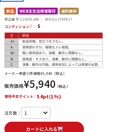
DTM オンライン納品
レコーディング機器
新品
WEB注文店頭受取可
送料無料
商品番号 123050
JAN ：
4562112769917
S
配信/ライブ機器
楽器アクセサリ
コンディション
：
中古
ヴィンテージ
メーカー希望小売価格
¥
5,940
（税込）
¥
5,940
販売価格
（税込）
54pt(1%)
獲得予定ポイント：
注文数：
カートに入れる