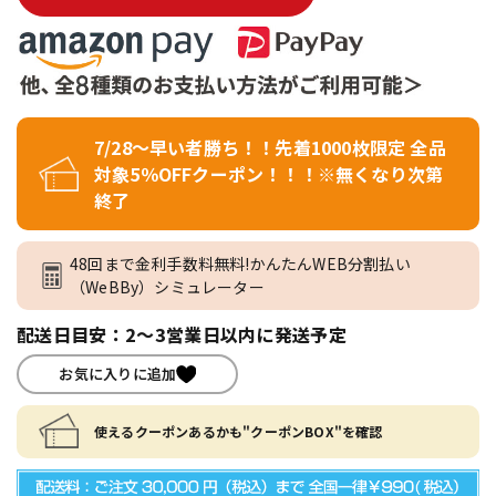
7/28～早い者勝ち！！先着1000枚限定 全品
対象5％OFFクーポン！！！※無くなり次第
終了
48回まで金利手数料無料!かんたんWEB分割払い
（WeBBy）シミュレーター
配送日目安：2～3営業日以内に発送予定
お気に入りに追加
使えるクーポンあるかも"クーポンBOX"を確認