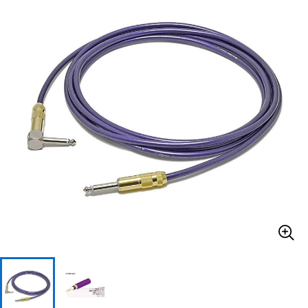
ベース
ウクレレ
ドラム
パーカッション
キーボード
電子ピアノ
管楽器
その他楽器
アンプ
エフェクター
DJ機器
DTM