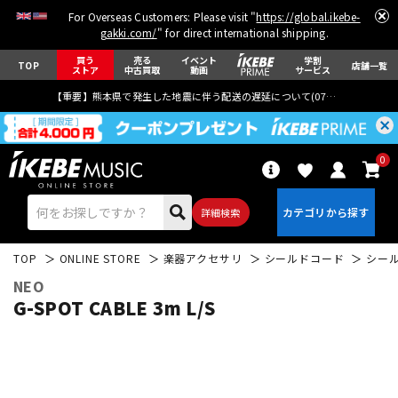
For Overseas Customers: Please visit "
https://global.ikebe-
gakki.com/
" for direct international shipping.
買う
売る
イベント
学割
TOP
店舗一覧
ストア
中古買取
動画
サービス
【重要】熊本県で発生した地震に伴う配送の遅延について(
07月29日
更新)
0
詳細検索
TOP
ONLINE STORE
楽器アクセサリ
シールドコード
シー
NEO
G-SPOT CABLE 3m L/S
エレキギター
アコギ/エレアコ