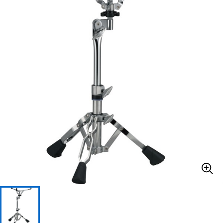
ベース
ウクレレ
ドラム
パーカッション
キーボード
電子ピアノ
管楽器
その他楽器
アンプ
エフェクター
DJ機器
DTM