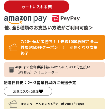
カートに入れる
7/28～早い者勝ち！！先着1000枚限定 全品
対象5％OFFクーポン！！！※無くなり次第
終了
48回まで金利手数料無料!かんたんWEB分割払い
（WeBBy）シミュレーター
配送日目安：2～3営業日以内に発送予定
お気に入りに追加
使えるクーポンあるかも"クーポンBOX"を確認