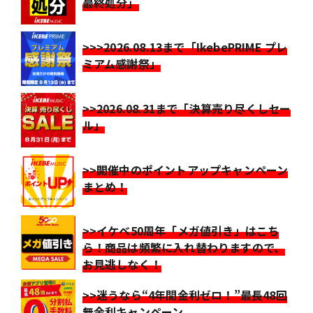
最終処分」
>>>2026.08.13まで「IkebePRIME プレ
ミアム感謝祭」
>>2026.08.31まで「決算売り尽くしセー
ル」
>>開催中のポイントアップキャンペーン
まとめ！
>>イケベ50周年「メガ値引き」はこち
ら！商品は頻繁に入れ替わりますので、
お見逃しなく！
>>迷うなら“4年間金利ゼロ！”最長48回
無金利キャンペーン