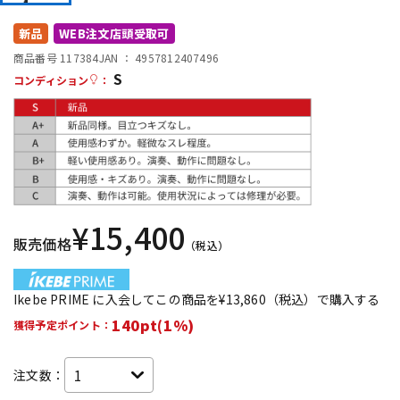
DTM オンライン納品
レコーディング機器
新品
WEB注文店頭受取可
商品番号 117384
JAN ：
4957812407496
S
配信/ライブ機器
楽器アクセサリ
コンディション
：
中古
ヴィンテージ
¥
15,400
販売価格
（税込）
Ikebe PRIME に入会してこの商品を¥13,860（税込）で購入する
140pt(1%)
獲得予定ポイント：
注文数：