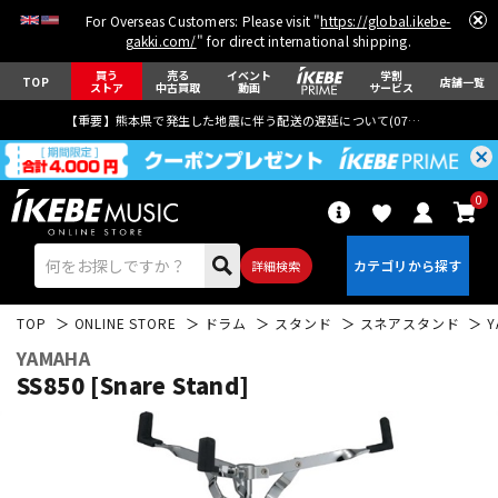
For Overseas Customers: Please visit "
https://global.ikebe-
gakki.com/
" for direct international shipping.
買う
売る
イベント
学割
TOP
店舗一覧
ストア
中古買取
動画
サービス
【重要】熊本県で発生した地震に伴う配送の遅延について(
07月29日
更新)
0
詳細検索
TOP
ONLINE STORE
ドラム
スタンド
スネアスタンド
Y
YAMAHA
SS850 [Snare Stand]
エレキギター
アコギ/エレアコ