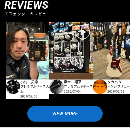
REVIEWS
エフェクターのレビュー
小村 拓摩
黒木 翔平
タカハタ
プレミアムベース大
プレミアムギターズ
イケシブリユー
阪
2026/07/04
2026/05/28
2026/08/05
VIEW MORE