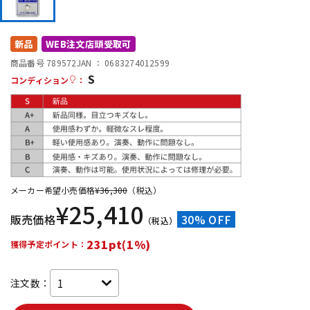
DTM オンライン納品
レコーディング機器
新品
WEB注文店頭受取可
配信/ライブ機器
楽器アクセサリ
商品番号 789572
JAN ：
0683274012599
S
コンディション
：
中古
ヴィンテージ
メーカー希望小売価格
¥
36,300
（税込）
¥
25,410
販売価格
30% OFF
（税込）
231pt(1%)
獲得予定ポイント：
注文数：