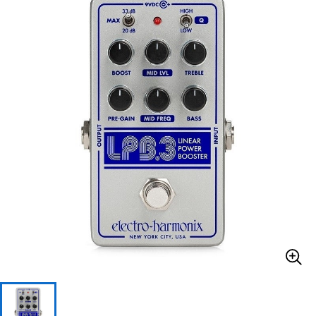
ベース
ウクレレ
ドラム
パーカッション
キーボード
電子ピアノ
管楽器
その他楽器
アンプ
エフェクター
DJ機器
DTM