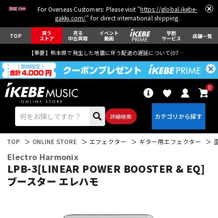
For Overseas Customers: Please visit "
https://global.ikebe-
gakki.com/
" for direct international shipping.
買う
売る
イベント
学割
TOP
店舗一覧
ストア
中古買取
動画
サービス
【重要】熊本県で発生した地震に伴う配送の遅延について(
07月29日
更新)
0
詳細検索
TOP
ONLINE STORE
エフェクター
ギター用エフェクター
Electro Harmonix
LPB-3[LINEAR POWER BOOSTER & EQ]
ブースター エレハモ
エレキギター
アコギ/エレアコ