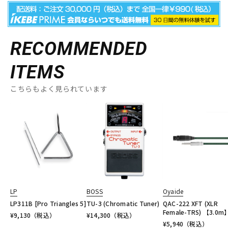
RECOMMENDED
ITEMS
こちらもよく見られています
LP
BOSS
Oyaide
LP311B [Pro Triangles 5]
TU-3 (Chromatic Tuner)
QAC-222 XFT (XLR
Female-TRS) 【3.0m
¥
9,130
（税込）
¥
14,300
（税込）
¥
5,940
（税込）