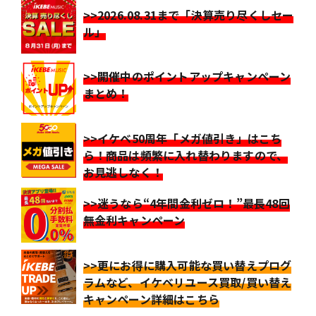
>>2026.08.31まで「決算売り尽くしセー
ル」
>>開催中のポイントアップキャンペーン
まとめ！
>>イケベ50周年「メガ値引き」はこち
ら！商品は頻繁に入れ替わりますので、
お見逃しなく！
>>迷うなら“4年間金利ゼロ！”最長48回
無金利キャンペーン
>>更にお得に購入可能な買い替えプログ
ラムなど、イケベリユース買取/買い替え
キャンペーン詳細はこちら