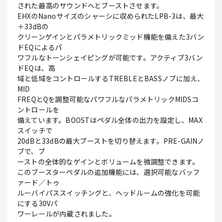
された最高のサウンドへとブーストさせます。
EHXのNanoサイズのシャーシに収められたLPB-3は、最大
＋33dBの
クリーンゲインとパラメトリックミッド機能を備えた3バン
ドEQによるパ
ワフルなトーンシェイピングが可能です。アクティブ3バン
ドEQは、高
域と低域をコントロールするTREBLEとBASSノブに加え、
MID
FREQとQを調整可能なパワフルなパラメトリックMIDSコ
ントロールを
備えています。BOOSTはペダル全体の出力を設定し、MAX
スイッチで
20dBと33dBの最大ブーストを切り替えます。PRE-GAINノ
ブで、ブ
ーストの全体的なゲインとボリュームを微調整できます。
このブースターペダルの追加機能には、選択可能なバッフ
ァード／トゥ
ルーバイパススイッチングと、ヘッドルームの強化を可能
にする30Vパ
ワーレールが内蔵されました。