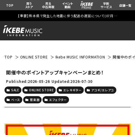
買う
売る
イベント
学割
TOP
店舗一覧
ストア
中古買取
動画
サービス
【重要】熊本県で発生した地震に伴う配送の遅延について(
07月29日
更新)
TOP
ONLINE STORE
Ikebe MUSIC INFORMATION
開催中のポイ
開催中のポイントアップキャンペーンまとめ！
Published:2026-05-26
Updated:2026-07-30
SALE
ONLINE STORE
エレキギター
アコギ/エレアコ
ベース
管楽器
エフェクター