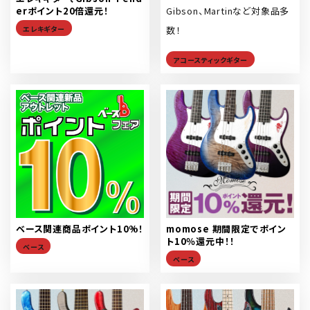
erポイント20倍還元！
Gibson、Martinなど対象品多
エレキギター
数！
アコースティックギター
ベース関連商品ポイント10%！
momose 期間限定でポイン
ト10％還元中！！
ベース
ベース