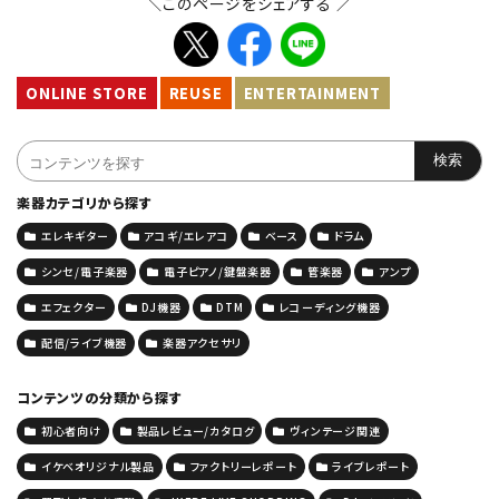
＼このページをシェアする ／
ONLINE STORE
REUSE
ENTERTAINMENT
楽器カテゴリから探す
エレキギター
アコギ/エレアコ
ベース
ドラム
シンセ/電子楽器
電子ピアノ/鍵盤楽器
管楽器
アンプ
エフェクター
DJ機器
DTM
レコーディング機器
配信/ライブ機器
楽器アクセサリ
コンテンツの分類から探す
初心者向け
製品レビュー/カタログ
ヴィンテージ関連
イケベオリジナル製品
ファクトリーレポート
ライブレポート