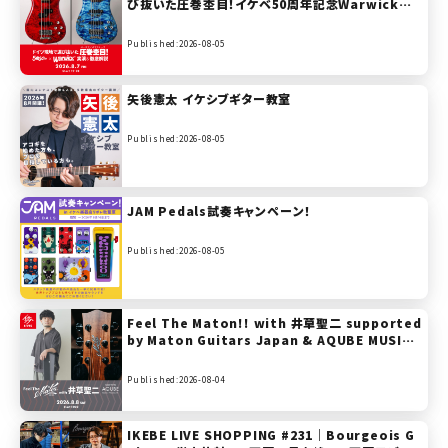
び抜いた圧巻杢目！イケベ50周年記念Warwick実
演＆徹底解説【presented by ベースステーション
リボレ秋葉原】
Published:2026-08-05
矢後憲太 イケシブギター教室
Published:2026-08-05
JAM Pedals試奏キャンペーン！
Published:2026-08-05
Feel The Maton!! with 井草聖二 supported
by Maton Guitars Japan & AQUBE MUSIC
PRODUCTS
Published:2026-08-04
IKEBE LIVE SHOPPING #231｜Bourgeois G