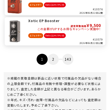
エフェクター
Xotic(エキゾチック)
#10576
2026年06月22日公開
Xotic EP Booster
￥9,500
通常買取価格
この金額がUPするお得なキャンペーン実施中！
エフェクター
Xotic(エキゾチック)
#10579
2026年06月22日公開
投
1
2
…
143
稿
の
※掲載の買取金額は新品に近い状態で付属品の欠品がない場合
の上限金額です。付属品の有無や修理・調整が必要など状態によ
ペ
りまして、査定した金額が上記と異なる場合がございます。あらか
ー
じめご了承ください。
※年式、キズ・汚れ・故障・付属品の欠品などによっても 査定額は
ジ
変動いたします。予めご了承下さい。