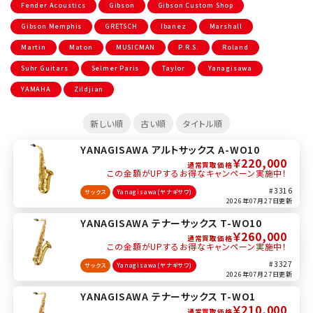
Fender Acoustics
Gibson
Gibson Custom Shop
Gibson Memphis
GRETSCH
Ibanez
Marshall
Martin
Maton
MUSICMAN
P.R.S.
Roland
Suhr Guitars
Selmer Paris
Taylor
Yanagisawa
YAMAHA
Zildjian
新しい順
古い順
タイトル順
YANAGISAWA アルトサックス A-WO10
￥220,000
通常買取価格
この金額がUPするお得なキャンペーン実施中！
#3316
サックス
Yanagisawa(ヤナギサワ)
2026年07月27日更新
YANAGISAWA テナーサックス T-WO10
￥260,000
通常買取価格
この金額がUPするお得なキャンペーン実施中！
#3327
サックス
Yanagisawa(ヤナギサワ)
2026年07月27日更新
YANAGISAWA テナーサックス T-WO1
￥210,000
通常買取価格