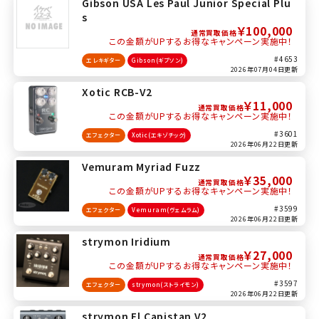
Gibson USA Les Paul Junior Special Plu
s
￥100,000
通常買取価格
この金額がUPするお得なキャンペーン実施中！
#4653
エレキギター
Gibson(ギブソン)
2026年07月04日更新
Xotic RCB-V2
￥11,000
通常買取価格
この金額がUPするお得なキャンペーン実施中！
#3601
エフェクター
Xotic(エキゾチック)
2026年06月22日更新
Vemuram Myriad Fuzz
￥35,000
通常買取価格
この金額がUPするお得なキャンペーン実施中！
#3599
エフェクター
Vemuram(ヴェムラム)
2026年06月22日更新
strymon Iridium
￥27,000
通常買取価格
この金額がUPするお得なキャンペーン実施中！
#3597
エフェクター
strymon(ストライモン)
2026年06月22日更新
strymon El Capistan V2