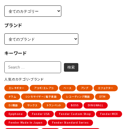
ブランド
キーワード
人気のカテゴリ・ブランド
エレキギター
アコギ/エレアコ
ベース
アンプ
エフェクター
ドラム
シンセサイザー/電子楽器
レコーディング機器
DTM
DJ機器
サックス
トランペット
BOSS
DINGWALL
Epiphone
Fender USA
Fender Custom Shop
Fender MEX
Fender Made In Japan
Fender Standard Series