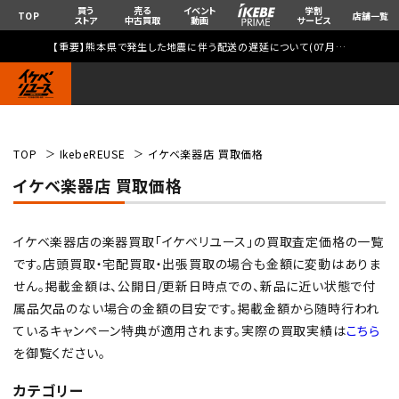
買う
売る
イベント
学割
TOP
店舗一覧
ストア
中古買取
動画
サービス
【重要】熊本県で発生した地震に伴う配送の遅延について(
07月29日
更新)
TOP
IkebeREUSE
イケベ楽器店 買取価格
イケベ楽器店 買取価格
イケベ楽器店の楽器買取「イケベリユース」の買取査定価格の一覧
です。店頭買取・宅配買取・出張買取の場合も金額に変動はありま
せん。掲載金額は、公開日/更新日時点での、新品に近い状態で付
属品欠品のない場合の金額の目安です。掲載金額から随時行われ
ているキャンペーン特典が適用されます。実際の買取実績は
こちら
を御覧ください。
カテゴリー