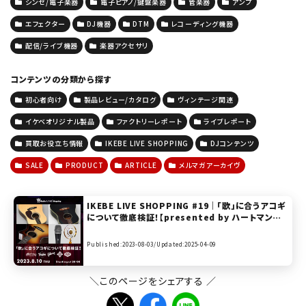
シンセ/電子楽器
電子ピアノ/鍵盤楽器
管楽器
アンプ
エフェクター
DJ機器
DTM
レコーディング機器
配信/ライブ機器
楽器アクセサリ
コンテンツの分類から探す
初心者向け
製品レビュー/カタログ
ヴィンテージ関連
イケベオリジナル製品
ファクトリーレポート
ライブレポート
買取お役立ち情報
IKEBE LIVE SHOPPING
DJコンテンツ
SALE
PRODUCT
ARTICLE
メルマガアーカイヴ
IKEBE LIVE SHOPPING #19｜「歌」に合うアコギ
について徹底検証！【presented by ハートマンギタ
ーズ】
Published:2023-08-03/
Updated:2025-04-09
＼このページをシェアする ／