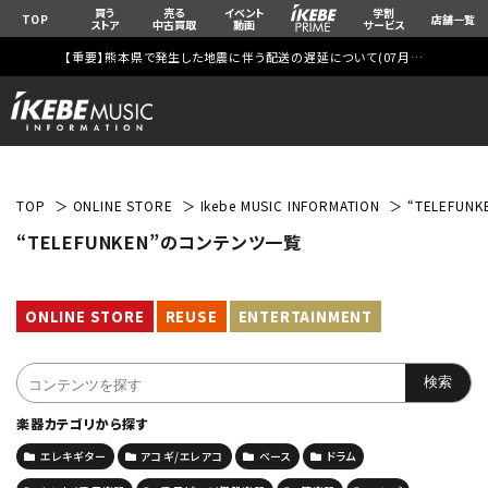
買う
売る
イベント
学割
TOP
店舗一覧
ストア
中古買取
動画
サービス
【重要】熊本県で発生した地震に伴う配送の遅延について(
07月29日
更新)
TOP
ONLINE STORE
Ikebe MUSIC INFORMATION
“TELEFU
“TELEFUNKEN”のコンテンツ一覧
ONLINE STORE
REUSE
ENTERTAINMENT
楽器カテゴリから探す
エレキギター
アコギ/エレアコ
ベース
ドラム