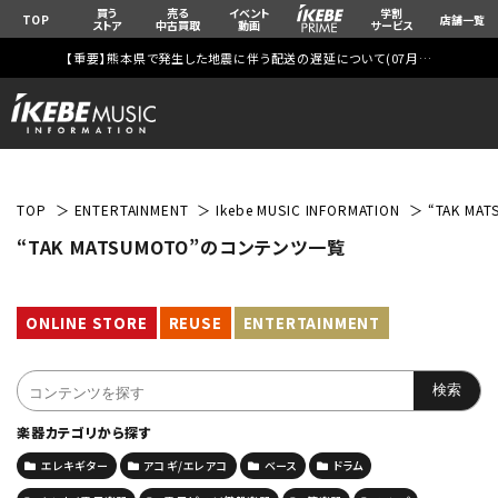
買う
売る
イベント
学割
TOP
店舗一覧
ストア
中古買取
動画
サービス
【重要】熊本県で発生した地震に伴う配送の遅延について(
07月29日
更新)
TOP
ENTERTAINMENT
Ikebe MUSIC INFORMATION
“TAK M
“TAK MATSUMOTO”のコンテンツ一覧
ONLINE STORE
REUSE
ENTERTAINMENT
楽器カテゴリから探す
エレキギター
アコギ/エレアコ
ベース
ドラム