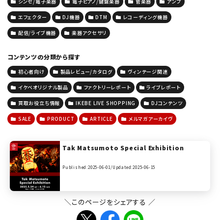
シンセ/電子楽器
電子ピアノ/鍵盤楽器
管楽器
アンプ
エフェクター
DJ機器
DTM
レコーディング機器
配信/ライブ機器
楽器アクセサリ
コンテンツの分類から探す
初心者向け
製品レビュー/カタログ
ヴィンテージ関連
イケベオリジナル製品
ファクトリーレポート
ライブレポート
買取お役立ち情報
IKEBE LIVE SHOPPING
DJコンテンツ
SALE
PRODUCT
ARTICLE
メルマガアーカイヴ
Tak Matsumoto Special Exhibition
Published:2025-06-01/
Updated:2025-06-15
＼このページをシェアする ／