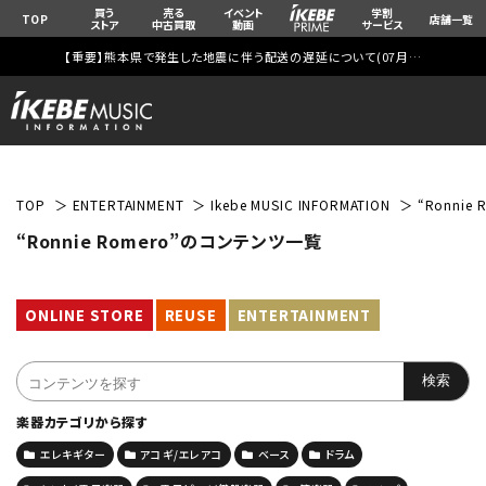
買う
売る
イベント
学割
TOP
店舗一覧
ストア
中古買取
動画
サービス
【重要】熊本県で発生した地震に伴う配送の遅延について(
07月29日
更新)
TOP
ENTERTAINMENT
Ikebe MUSIC INFORMATION
“Ronni
“Ronnie Romero”のコンテンツ一覧
ONLINE STORE
REUSE
ENTERTAINMENT
楽器カテゴリから探す
エレキギター
アコギ/エレアコ
ベース
ドラム