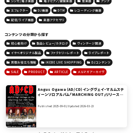
シンセ/電子楽器
電子ピアノ/鍵盤楽器
管楽器
アンプ
エフェクター
DJ機器
DTM
レコーディング機器
配信/ライブ機器
楽器アクセサリ
コンテンツの分類から探す
初心者向け
製品レビュー/カタログ
ヴィンテージ関連
イケベオリジナル製品
ファクトリーレポート
ライブレポート
買取お役立ち情報
IKEBE LIVE SHOPPING
DJコンテンツ
SALE
PRODUCT
ARTICLE
メルマガアーカイヴ
Angus Ogawa（AD/CD）イングヴェイ・マルムステ
ィーンソロアルバム「MARCHING OUT」リリース40
周年記念公演のオープニングアクトへ 東京・愛知・大
阪の３大都市で出演！
Published:2025-09-01/
Updated:2026-03-23