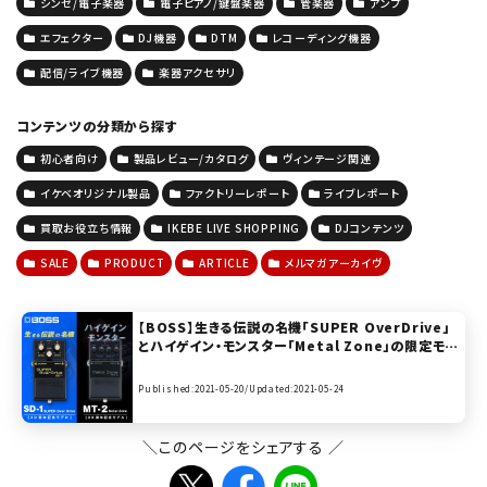
シンセ/電子楽器
電子ピアノ/鍵盤楽器
管楽器
アンプ
エフェクター
DJ機器
DTM
レコーディング機器
配信/ライブ機器
楽器アクセサリ
コンテンツの分類から探す
初心者向け
製品レビュー/カタログ
ヴィンテージ関連
イケベオリジナル製品
ファクトリーレポート
ライブレポート
買取お役立ち情報
IKEBE LIVE SHOPPING
DJコンテンツ
SALE
PRODUCT
ARTICLE
メルマガアーカイヴ
【BOSS】生きる伝説の名機「SUPER OverDrive」
とハイゲイン・モンスター「Metal Zone」の限定モデ
ルが登場！
Published:2021-05-20/
Updated:2021-05-24
＼このページをシェアする ／