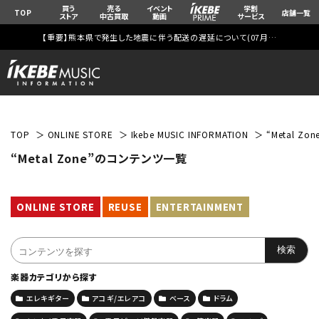
買う
売る
イベント
学割
TOP
店舗一覧
ストア
中古買取
動画
サービス
【重要】熊本県で発生した地震に伴う配送の遅延について(
07月29日
更新)
TOP
ONLINE STORE
Ikebe MUSIC INFORMATION
“Metal Z
“Metal Zone”のコンテンツ一覧
ONLINE STORE
REUSE
ENTERTAINMENT
楽器カテゴリから探す
エレキギター
アコギ/エレアコ
ベース
ドラム