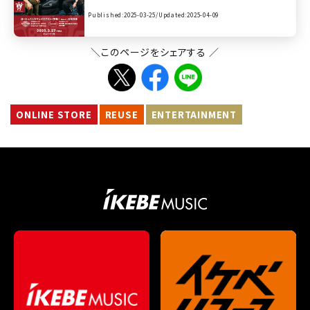
＆Julius Keilwerth 100周年モデル「100th Ann
Published:2025-03-25/
Updated:2025-04-09
iversary SX90R」【presented by ウインドブロ
ス】
＼このページをシェアする ／
ONLINE STORE
REUSE
ENTERTAINMENT