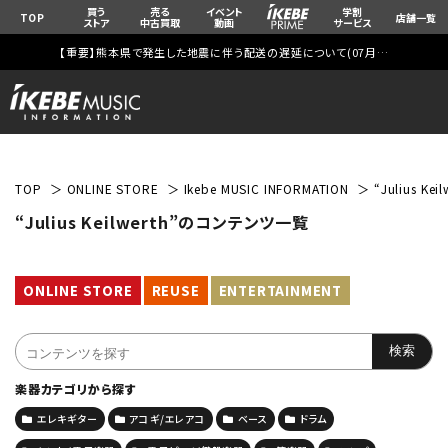
買う
売る
イベント
学割
TOP
店舗一覧
ストア
中古買取
動画
サービス
【重要】熊本県で発生した地震に伴う配送の遅延について(
07月29日
更新)
TOP
ONLINE STORE
Ikebe MUSIC INFORMATION
“Julius K
“Julius Keilwerth”のコンテンツ一覧
ONLINE STORE
REUSE
ENTERTAINMENT
楽器カテゴリから探す
エレキギター
アコギ/エレアコ
ベース
ドラム