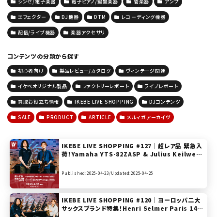
シンセ/電子楽器
電子ピアノ/鍵盤楽器
管楽器
アンプ
エフェクター
DJ機器
DTM
レコーディング機器
配信/ライブ機器
楽器アクセサリ
コンテンツの分類から探す
初心者向け
製品レビュー/カタログ
ヴィンテージ関連
イケベオリジナル製品
ファクトリーレポート
ライブレポート
買取お役立ち情報
IKEBE LIVE SHOPPING
DJコンテンツ
SALE
PRODUCT
ARTICLE
メルマガアーカイヴ
IKEBE LIVE SHOPPING #127｜超レア品 緊急入
荷！Yamaha YTS-82ZASP & Julius Keilwert
h SX90R Vintage【presented by ウインドブロ
ス】
Published:2025-04-23/
Updated:2025-04-25
IKEBE LIVE SHOPPING #120｜ヨーロッパ二大
サックスブランド特集！Henri Selmer Paris 140
周年モデル「Supreme 2025 Limited Edition」