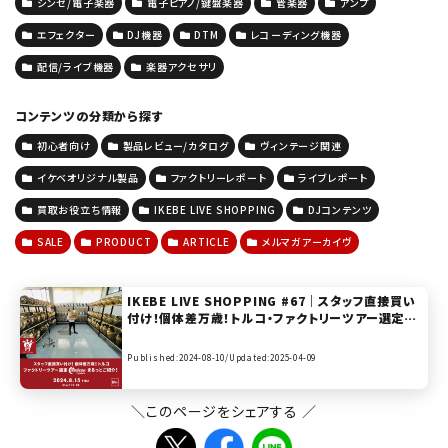
シンセ/電子楽器
電子ピアノ/鍵盤楽器
管楽器
アンプ
エフェクター
DJ機器
DTM
レコーディング機器
配信/ライブ機器
楽器アクセサリ
コンテンツの分類から探す
初心者向け
製品レビュー/カタログ
ヴィンテージ関連
イケベオリジナル製品
ファクトリーレポート
ライブレポート
買取お役立ち情報
IKEBE LIVE SHOPPING
DJコンテンツ
SALE
PRODUCT
ARTICLE
メルマガアーカイヴ
IKEBE LIVE SHOPPING #67｜スタッフ直接買い
付け！個体差万歳！トルコ・ファクトリーツアー選定シ
ンバルまるっとご紹介！【presented by ドラムステ
ーション渋谷】
Published:2024-08-10/
Updated:2025-04-09
＼このページをシェアする ／