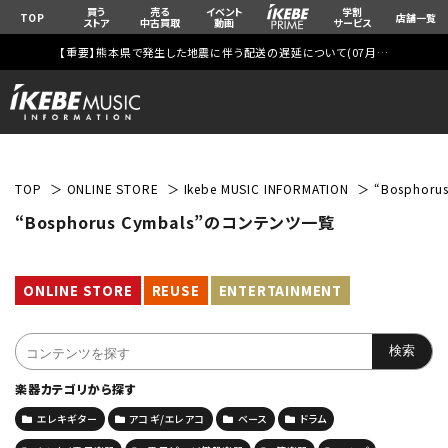
買う
売る
イベント
学割
TOP
店舗一覧
ストア
中古買取
動画
サービス
【重要】熊本県で発生した地震に伴う配送の遅延について(
07月29日
更新)
TOP
ONLINE STORE
Ikebe MUSIC INFORMATION
“Bosphor
“Bosphorus Cymbals”のコンテンツ一覧
ONLINE STORE
REUSE
ENTERTAINMENT
楽器カテゴリから探す
エレキギター
アコギ/エレアコ
ベース
ドラム