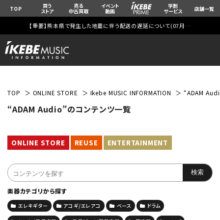
買う
売る
イベント
学割
TOP
店舗一覧
ストア
中古買取
動画
サービス
【重要】熊本県で発生した地震に伴う配送の遅延について(
07月29日
更新)
TOP
ONLINE STORE
Ikebe MUSIC INFORMATION
“ADAM A
“ADAM Audio”のコンテンツ一覧
ONLINE STORE
REUSE
ENTERTAINMENT
楽器カテゴリから探す
エレキギター
アコギ/エレアコ
ベース
ドラム