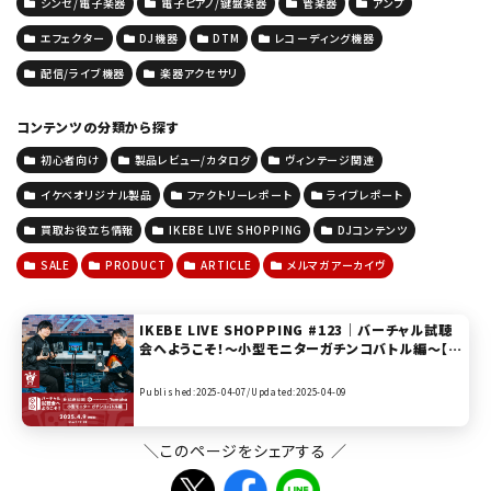
シンセ/電子楽器
電子ピアノ/鍵盤楽器
管楽器
アンプ
エフェクター
DJ機器
DTM
レコーディング機器
配信/ライブ機器
楽器アクセサリ
コンテンツの分類から探す
初心者向け
製品レビュー/カタログ
ヴィンテージ関連
イケベオリジナル製品
ファクトリーレポート
ライブレポート
買取お役立ち情報
IKEBE LIVE SHOPPING
DJコンテンツ
SALE
PRODUCT
ARTICLE
メルマガアーカイヴ
IKEBE LIVE SHOPPING #123｜バーチャル試聴
会へようこそ！～小型モニターガチンコバトル編～【p
resented by パワーレック】
Published:2025-04-07/
Updated:2025-04-09
＼このページをシェアする ／