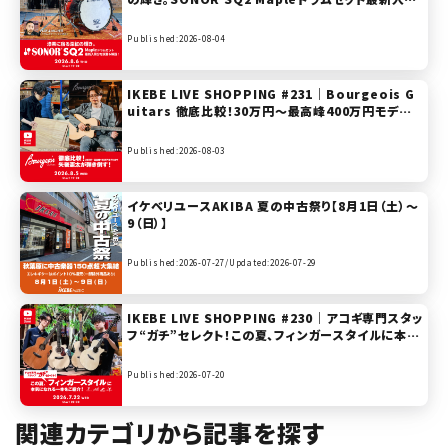
分を試奏＆解説！【presented by ドラムステーショ
ン渋谷】
Published:2026-08-04
IKEBE LIVE SHOPPING #231｜Bourgeois G
uitars 徹底比較！30万円〜最高峰400万円モデル
まで矢後憲太が弾き倒す！【presented by ハート
マンギターズ】
Published:2026-08-03
イケベリユースAKIBA 夏の中古祭り【8月1日（土）～
9（日）】
Published:2026-07-27/
Updated:2026-07-29
IKEBE LIVE SHOPPING #230｜アコギ専門スタッ
フ“ガチ”セレクト！この夏、フィンガースタイルに本気
になれる一本をご紹介！Furch / Maton / Morris
/ K.Yairi 【presented by ハートマンギターズ】
Published:2026-07-20
関連カテゴリから記事を探す