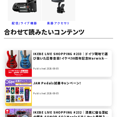
配信/ライブ機器
楽器アクセサリ
合わせて読みたいコンテンツ
IKEBE LIVE SHOPPING #233｜ドイツ現地で選
び抜いた圧巻杢目！イケベ50周年記念Warwick実
演＆徹底解説【presented by ベースステーション
リボレ秋葉原】
Published:2026-08-05
JAM Pedals試奏キャンペーン！
Published:2026-08-05
IKEBE LIVE SHOPPING #232｜漆黒に宿る深紅
の輝き。SONOR SQ2 Mapleドラムセット最新入荷