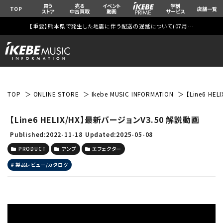
買う
売る
イベント
学割
TOP
店舗一覧
ストア
中古買取
動画
サービス
【重要】熊本県で発生した地震に伴う配送の遅延について(
07月29日
更新)
TOP
ONLINE STORE
Ikebe MUSIC INFORMATION
【Line6 H
【Line6 HELIX/HX】最新バージョンV3.50 解説動画
Published:2022-11-18
Updated:2025-05-08
PRODUCT
アンプ
エフェクター
製品レビュー/カタログ