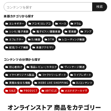
楽器カテゴリから探す
エレキギター
アコギ/エレアコ
ベース
ドラム
シンセ/電子楽器
電子ピアノ/鍵盤楽器
管楽器
アンプ
エフェクター
DJ機器
DTM
レコーディング機器
配信/ライブ機器
楽器アクセサリ
コンテンツの分類から探す
初心者向け
製品レビュー/カタログ
ヴィンテージ関連
イケベオリジナル製品
ファクトリーレポート
ライブレポート
買取お役立ち情報
IKEBE LIVE SHOPPING
DJコンテンツ
SALE
PRODUCT
ARTICLE
メルマガアーカイヴ
オンラインストア 商品をカテゴリー