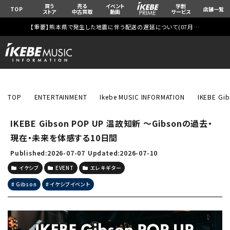
買う
売る
イベント
学割
TOP
店舗一覧
ストア
中古買取
動画
サービス
【重要】熊本県で発生した地震に伴う配送の遅延について(
07月29日
更新)
TOP
ENTERTAINMENT
Ikebe MUSIC INFORMATION
IKEBE 
IKEBE Gibson POP UP 温故知新 ～Gibsonの過去・
現在・未来を体感する10日間
Published:2026-07-07
Updated:2026-07-10
イケシブ
EVENT
エレキギター
Gibson
イケシブイベント