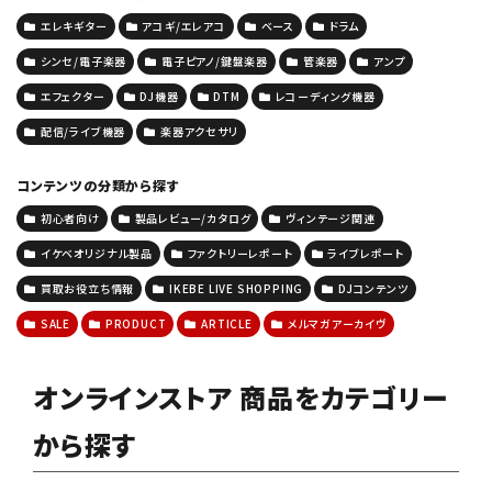
エレキギター
アコギ/エレアコ
ベース
ドラム
シンセ/電子楽器
電子ピアノ/鍵盤楽器
管楽器
アンプ
エフェクター
DJ機器
DTM
レコーディング機器
配信/ライブ機器
楽器アクセサリ
コンテンツの分類から探す
初心者向け
製品レビュー/カタログ
ヴィンテージ関連
イケベオリジナル製品
ファクトリーレポート
ライブレポート
買取お役立ち情報
IKEBE LIVE SHOPPING
DJコンテンツ
SALE
PRODUCT
ARTICLE
メルマガアーカイヴ
オンラインストア 商品をカテゴリー
から探す