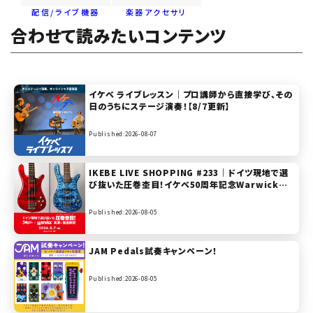
配信/ライブ機器
楽器アクセサリ
合わせて読みたいコンテンツ
イケベ ライブレッスン｜プロ講師から直接学び、その
日のうちにステージ演奏！【8/7更新】
Published:2026-08-07
IKEBE LIVE SHOPPING #233｜ドイツ現地で選
び抜いた圧巻杢目！イケベ50周年記念Warwick実
演＆徹底解説【presented by ベースステーション
リボレ秋葉原】
Published:2026-08-05
JAM Pedals試奏キャンペーン！
Published:2026-08-05