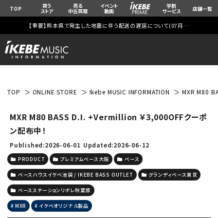
買う
売る
イベント
学割
TOP
店舗一覧
ストア
中古買取
動画
サービス
【重要】熊本県で発生した地震に伴う配送の遅延について(
07月29日
更新)
TOP
ONLINE STORE
Ikebe MUSIC INFORMATION
MXR M80 B
MXR M80 BASS D.I. +Vermillion ￥3,000OFFクーポ
ン配布中！
Published:2026-06-01
Updated:2026-06-12
PRODUCT
プレミアムベース大阪
ベース
ベースハウスイケベ池袋 / IKEBE BASS OUTLET
グランディベース東京
ベースステーションリボレ秋葉原
MXR
イケベオリジナル製品