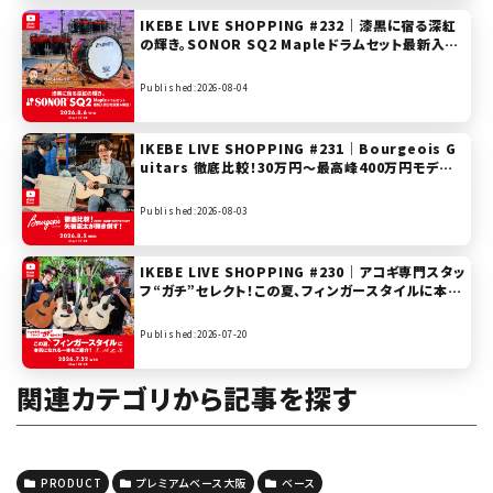
IKEBE LIVE SHOPPING #232｜漆黒に宿る深紅
の輝き。SONOR SQ2 Mapleドラムセット最新入荷
分を試奏＆解説！【presented by ドラムステーショ
ン渋谷】
Published:2026-08-04
IKEBE LIVE SHOPPING #231｜Bourgeois G
uitars 徹底比較！30万円〜最高峰400万円モデル
まで矢後憲太が弾き倒す！【presented by ハート
マンギターズ】
Published:2026-08-03
IKEBE LIVE SHOPPING #230｜アコギ専門スタッ
フ“ガチ”セレクト！この夏、フィンガースタイルに本気
になれる一本をご紹介！Furch / Maton / Morris
/ K.Yairi 【presented by ハートマンギターズ】
Published:2026-07-20
関連カテゴリから記事を探す
PRODUCT
プレミアムベース大阪
ベース