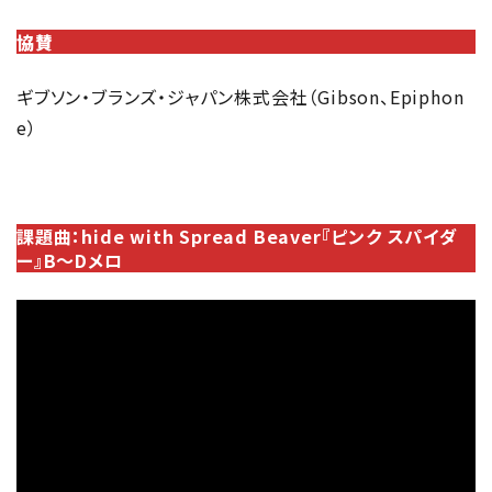
協賛
ギブソン・ブランズ・ジャパン株式会社（Gibson、Epiphon
e）
課題曲：hide with Spread Beaver『ピンク スパイダ
ー』B～Dメロ