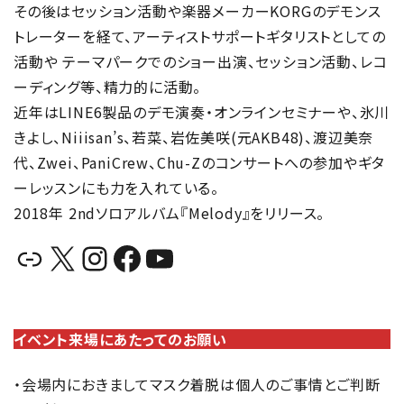
その後はセッション活動や楽器メーカーKORGのデモンス
トレーターを経て、アーティストサポートギタリストとしての
活動や テーマパークでのショー出演、セッション活動、レコ
ーディング等、精力的に活動。
近年はLINE6製品のデモ演奏・オンラインセミナーや、氷川
きよし、Niiisan’s、若菜、岩佐美咲(元AKB48)、渡辺美奈
代、Zwei、PaniCrew、Chu-Zのコンサートへの参加やギタ
ーレッスンにも力を入れている。
2018年 2ndソロアルバム『Melody』をリリース。
リンク
X
Instagram
Facebook
YouTube
イベント来場にあたってのお願い
・会場内におきましてマスク着脱は個人のご事情とご判断