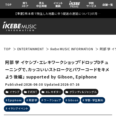
買う
売る
イベント
学割
TOP
店舗一覧
ストア
中古買取
動画
サービス
【重要】熊本県で発生した地震に伴う配送の遅延について(
07月29日
更新)
TOP
ENTERTAINMENT
Ikebe MUSIC INFORMATION
阿部 学 イ
阿部 学 イケシブ・エレキワークショップ「ドロップDチュ
ーニングで、カッコいいストロークとパワーコードをキメ
よう 後編」 supported by Gibson, Epiphone
Published:2026-06-30
Updated:2026-07-16
イケシブ
EVENT
エレキギター
グランディ＆ジャングル
Epiphone
阿部学
ワークショップ
Gibson
学割・学生無料
イケシブイベント