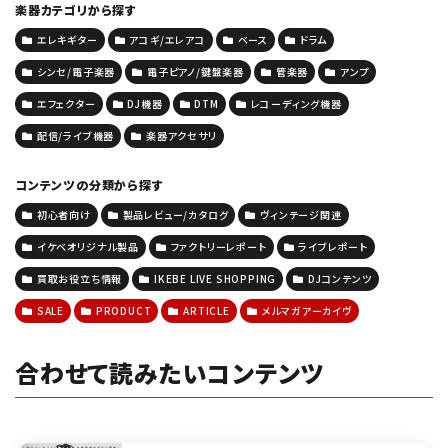
楽器カテゴリから探す
エレキギター
アコギ/エレアコ
ベース
ドラム
シンセ/電子楽器
電子ピアノ/鍵盤楽器
管楽器
アンプ
エフェクター
DJ機器
DTM
レコーディング機器
配信/ライブ機器
楽器アクセサリ
コンテンツの分類から探す
初心者向け
製品レビュー/カタログ
ヴィンテージ関連
イケベオリジナル製品
ファクトリーレポート
ライブレポート
買取お役立ち情報
IKEBE LIVE SHOPPING
DJコンテンツ
SALE
PRODUCT
ARTICLE
メルマガアーカイヴ
合わせて読みたいコンテンツ