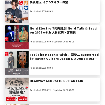
矢後憲太 イケシブギター教室
Published:2026-08-05
Nord Electro 7発売記念！Nord Talk & Sessi
on 2026 with 大林武司×宮川純
Published:2026-08-04/
Updated:2026-08-05
Feel The Maton!! with 井草聖二 supported
by Maton Guitars Japan & AQUBE MUSIC
PRODUCTS
Published:2026-08-04
HEADWAY ACOUSTIC GUITAR FAIR
Published:2026-07-31/
Updated:2026-08-05