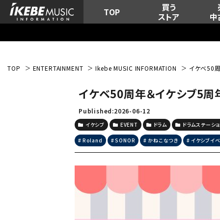
買う
TOP
ストア
中
TOP
ENTERTAINMENT
Ikebe MUSIC INFORMATION
イケベ50
イケベ50周年＆イケシブ5周
Published:2026-06-12
イケシブ
EVENT
ドラム
ドラムステーシ
Roland
SONOR
かねこなつき
イケシブイベ