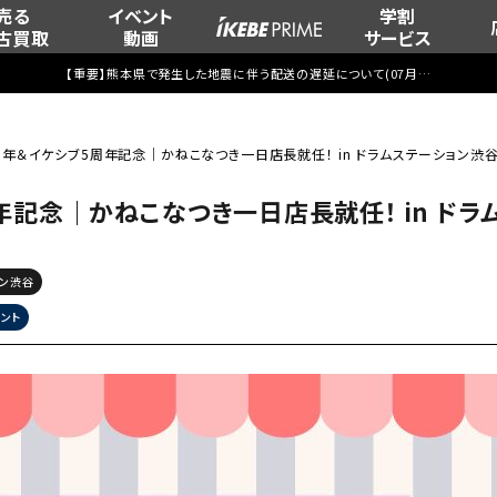
売る
イベント
学割
古買取
動画
サービス
【重要】熊本県で発生した地震に伴う配送の遅延について(
07月29日
更新)
周年＆イケシブ5周年記念｜かねこなつき一日店長就任！ in ドラムステーション渋
年記念｜かねこなつき一日店長就任！ in ドラ
ョン渋谷
ント